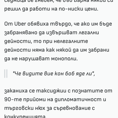
седмица бе гневен, че във Варна някой си
решил да работи на по-ниски цени.
От Uber обявиха твърдо, че ако им бъде
забранявано да извършват легални
дейности, то при нелегалните
дейности няма как някой да им забрани
да не нарушават монополи.
"Че видите вие кон боб яде ли",
заканиха се таксиджии с познатите от
90-те прийоми на дипломатичност и
търговски нюх за съревнование с
конкуренцията.