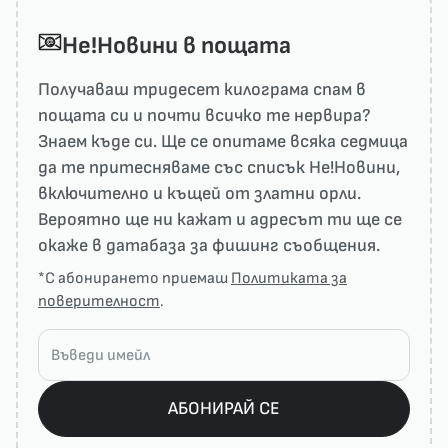
He!Новини в пощата
Получаваш тридесет килограма спам в
пощата си и почти всичко те нервира?
Знаем къде си. Ще се опитаме всяка седмица
да те притесняваме със списък He!Новини,
включително и къщей от златни орли.
Вероятно ще ни кажат и адресът ти ще се
окаже в датабаза за фишинг съобщения.
*С абонирането приемаш
Политиката за
поверителност
.
АБОНИРАЙ СЕ