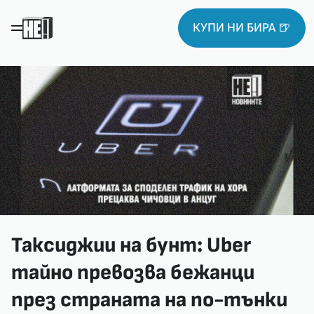
КУПИ НИ БИРА 🍺
Таксиджии на бунт: Uber
тайно превозва бежанци
през страната на по-тънки