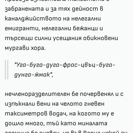
забранената и за тях дейност в
каналджийството на нелегални
емигранти, нелегални бежанци и
търсещи силни усещания обикновени
мургави хора.
"Уга-буга-дуга-фрас-цвъц-буга-
дунга-жмак",
нечленоразделителен бе почервенял и с
изпъкнали вени на челото гневен
таксиметров водач, на когото му е
дошло много, тъй като миналата