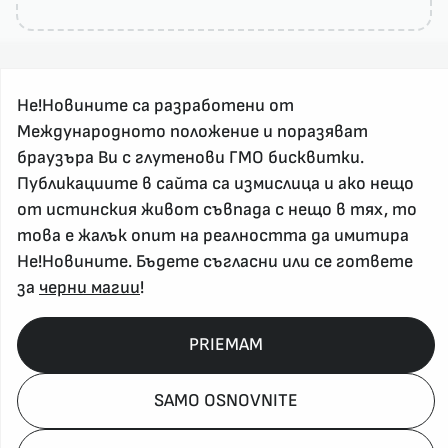
Не!Новините са разработени от
Международното положение и поразяват
браузъра Ви с глутенови ГМО бисквитки.
Публикациите в сайта са измислица и ако нещо
За реклама и връзка с нас, пишете на
от истинския живот съвпада с нещо в тях, то
nenovinite@gmail.com
това е жалък опит на реалността да имитира
Контакт
Не!Новините. Бъдете съгласни или се гответе
За нас
за
черни магии
!
Напиши Не!Новина
Абонирай се
PRIEMAM
SAMO OSNOVNITE
Policy, Rights, etc 2026