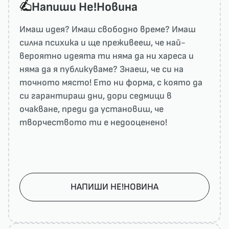
Напиши He!Новина
Имаш идея? Имаш свободно време? Имаш
силна психика и ще преживееш, че най-
вероятно идеята ти няма да ни харесa и
няма да я публикуваме? Знаеш, че си на
точното място! Ето ни форма, с която да
си гарантираш дни, дори седмици в
очакване, преди да установиш, че
творчеството ти е недооценено!
НАПИШИ НЕ!НОВИНА