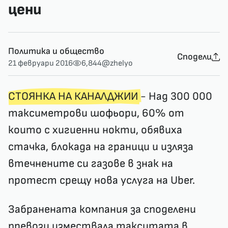
цени
Политика и общество
Сподели
21 февруари 2016
6,844
@zhelyo
СТОЯНКА НА КАНАЛДЖИИ
- Над 300 000
таксиметрови шофьори, 60% от
които с хигиенни нокти, обявиха
стачка, блокада на граници и изляза
втечнените си газове в знак на
протест срещу нова услуга на Uber.
Забранената компания за споделени
превози измествала такситата в