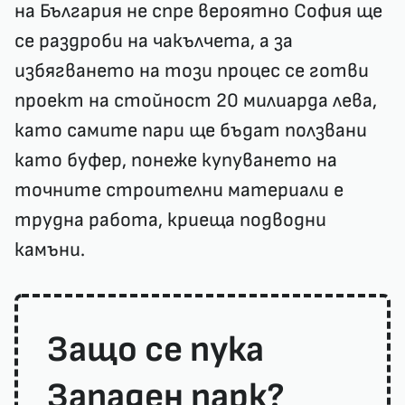
на България не спре вероятно София ще
се раздроби на чакълчета, а за
избягването на този процес се готви
проект на стойност 20 милиарда лева,
като самите пари ще бъдат ползвани
като буфер, понеже купуването на
точните строителни материали е
трудна работа, криеща подводни
камъни.
Защо се пука
Западен парк?