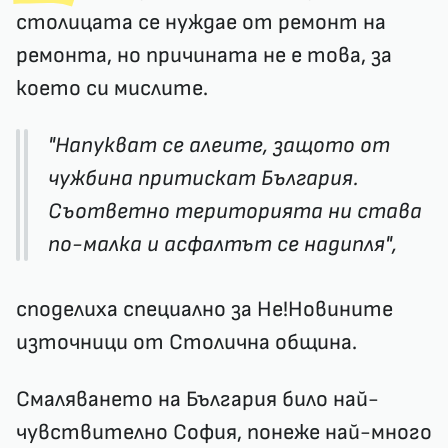
столицата се нуждае от ремонт на
ремонта, но причината не е това, за
което си мислите.
"Напукват се алеите, защото от
чужбина притискат България.
Съответно територията ни става
по-малка и асфалтът се надипля",
споделиха специално за Не!Новините
източници от Столична община.
Смаляването на България било най-
чувствително София, понеже най-много