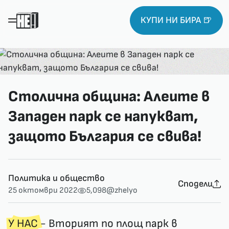
КУПИ НИ БИРА 🍺
Столична община: Алеите в
Западен парк се напукват,
защото България се свива!
Политика и общество
Сподели
25 октомври 2022
5,098
@zhelyo
У НАС
- Вторият по площ парк в