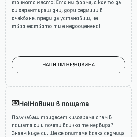
точното място! Ето ни форма, с която да
си гарантираш дни, дори седмици в
очакване, преди да установиш, че
творчеството ти е недооценено!
НАПИШИ НЕ!НОВИНА
He!Новини в пощата
Получаваш тридесет килограма спам в
пощата си и почти всичко те нервира?
Знаем къде си. Ще се опитаме всяка седмица