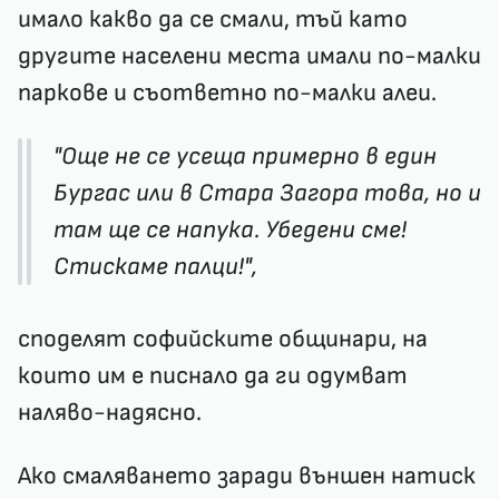
имало какво да се смали, тъй като
другите населени места имали по-малки
паркове и съответно по-малки алеи.
"Още не се усеща примерно в един
Бургас или в Стара Загора това, но и
там ще се напука. Убедени сме!
Стискаме палци!",
споделят софийските общинари, на
които им е писнало да ги одумват
наляво-надясно.
Ако смаляването заради външен натиск