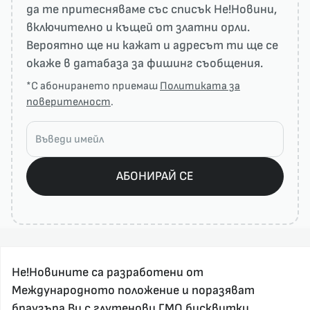
да те притесняваме със списък He!Новини,
включително и къщей от златни орли.
Вероятно ще ни кажат и адресът ти ще се
окаже в датабаза за фишинг съобщения.
*С абонирането приемаш
Политиката за
поверителност
.
АБОНИРАЙ СЕ
Не!Новините са разработени от
Международното положение и поразяват
браузъра Ви с глутенови ГМО бисквитки.