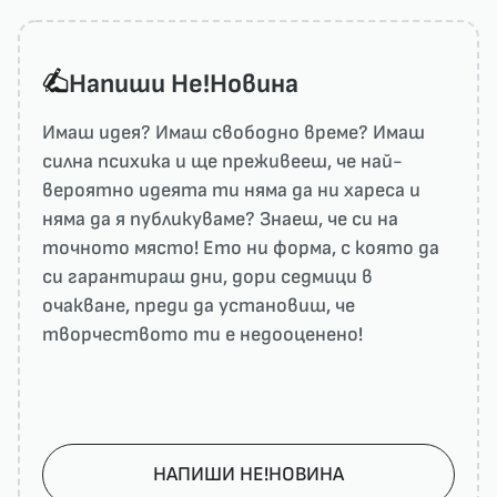
Напиши He!Новина
Имаш идея? Имаш свободно време? Имаш
силна психика и ще преживееш, че най-
вероятно идеята ти няма да ни харесa и
няма да я публикуваме? Знаеш, че си на
точното място! Ето ни форма, с която да
си гарантираш дни, дори седмици в
очакване, преди да установиш, че
творчеството ти е недооценено!
НАПИШИ НЕ!НОВИНА