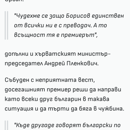
"Чудехме се защо Борисов единствен
от всички ни е с преводач. А то
всъщност тя е премиерът",
допълни и хърватският министър-
председател Андрей Пленкович.
Събуден с неприятната вест,
досегашният премиер реши да направи
като всеки друг българин в такава
ситуация и да търти да бяга в чужбина.
"Къде другаде говорят български по