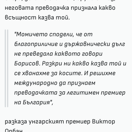
неговата преводачка признала какво
всъщност казва той.
"Момичето сподели, че от
благоприличие и държавнически дълг
не преведала каквото говори
Борисов. Разкри ни какво казва той и
се хванахме за косите. И решихме
международно да признаем
преводачката за легитимен премиер
на България",
разказа унгарският премиер Виктор
Орбан.