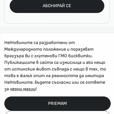
АБОНИРАЙ СЕ
Не!Новините са разработени от
Международното положение и поразяват
браузъра Ви с глутенови ГМО бисквитки.
Публикациите в сайта са измислица и ако нещо
За реклама и връзка с нас, пишете на
от истинския живот съвпада с нещо в тях, то
nenovinite@gmail.com
това е жалък опит на реалността да имитира
Контакт
Не!Новините. Бъдете съгласни или се гответе
За нас
за
черни магии
!
Напиши Не!Новина
Абонирай се
PRIEMAM