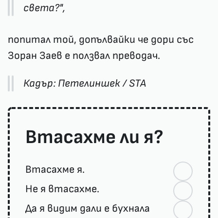
света?",
попитал той, допълвайки че дори със
Зоран Заев е ползвал преводач.
Кадър: Петелиншек / STA
Втасахме ли я?
Втасахме я.
Не я втасахме.
Да я видим дали е бухнала