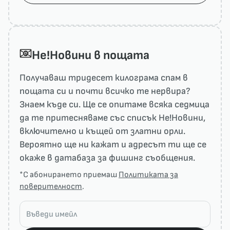
He!Новини в пощата
Получаваш тридесет килограма спам в
пощата си и почти всичко те нервира?
Знаем къде си. Ще се опитаме всяка седмица
да те притесняваме със списък He!Новини,
включително и къщей от златни орли.
Вероятно ще ни кажат и адресът ти ще се
окаже в датабаза за фишинг съобщения.
*С абонирането приемаш
Политиката за
поверителност
.