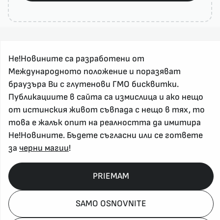
Не!Новините са разработени от
Международното положение и поразяват
браузъра Ви с глутенови ГМО бисквитки.
Публикациите в сайта са измислица и ако нещо
За реклама и връзка с нас, пишете на
от истинския живот съвпада с нещо в тях, то
nenovinite@gmail.com
това е жалък опит на реалността да имитира
Контакт
Не!Новините. Бъдете съгласни или се гответе
За нас
за
черни магии
!
Напиши Не!Новина
Абонирай се
PRIEMAM
SAMO OSNOVNITE
Policy, Rights, etc 2026