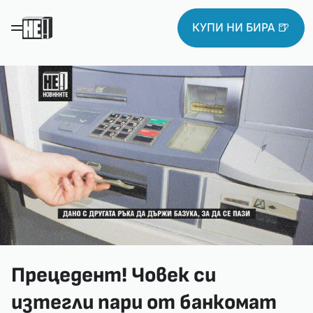
КУПИ НИ БИРА 🍺
Прецедент! Човек си
изтегли пари от банкомат