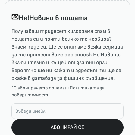
He!Новини в пощата
Получаваш тридесет килограма спам в
пощата си и почти всичко те нервира?
Знаем къде си. Ще се опитаме всяка седмица
да те притесняваме със списък He!Новини,
включително и къщей от златни орли.
Вероятно ще ни кажат и адресът ти ще се
окаже в датабаза за фишинг съобщения.
*С абонирането приемаш
Политиката за
поверителност
.
АБОНИРАЙ СЕ