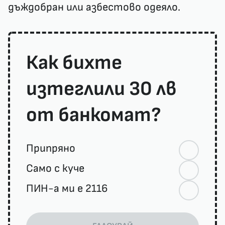
дъждобран или азбестово одеяло.
Как бихте
изтеглили 30 лв
от банкомат?
Припряно
Само с куче
ПИН-а ми е 2116