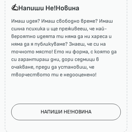
Напиши He!Новина
Имаш идея? Имаш свободно време? Имаш
силна психика и ще преживееш, че най-
вероятно идеята ти няма да ни харесa и
няма да я публикуваме? Знаеш, че си на
точното място! Ето ни форма, с която да
си гарантираш дни, дори седмици в
очакване, преди да установиш, че
творчеството ти е недооценено!
НАПИШИ НЕ!НОВИНА