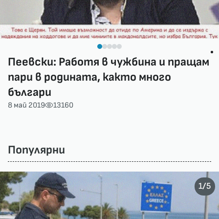
Пеевски: Работя в чужбина и пращам
пари в родината, както много
българи
8 май 2019
13160
Популярни
/
1
5