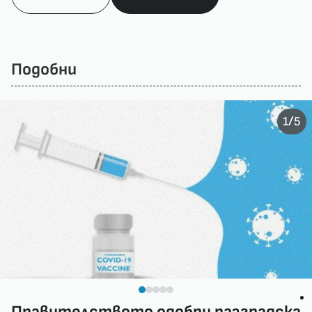
Подобни
/
1
5
Правителството одобри разградска