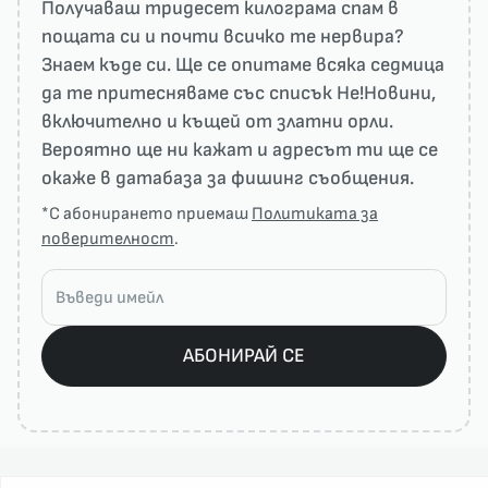
Получаваш тридесет килограма спам в
пощата си и почти всичко те нервира?
Знаем къде си. Ще се опитаме всяка седмица
да те притесняваме със списък He!Новини,
включително и къщей от златни орли.
Вероятно ще ни кажат и адресът ти ще се
окаже в датабаза за фишинг съобщения.
*С абонирането приемаш
Политиката за
поверителност
.
АБОНИРАЙ СЕ