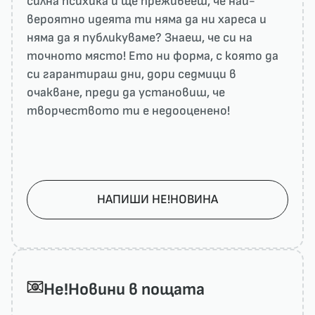
силна психика и ще преживееш, че най-
вероятно идеята ти няма да ни харесa и
няма да я публикуваме? Знаеш, че си на
точното място! Ето ни форма, с която да
си гарантираш дни, дори седмици в
очакване, преди да установиш, че
творчеството ти е недооценено!
НАПИШИ НЕ!НОВИНА
He!Новини в пощата