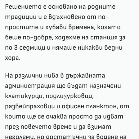
Решението е основано на родните
традиции и е вдъхновено от по-
простите и хубави времена, когато
беше по-добре, ходехме на станция за
по 3 седмици и нямаше никакви бедни
хора.
На различни нива в държавната
администрация ще бъдат назначени
клатикурци, подлизурковци,
развейпраховци и офисен планктон, от
които ще се очаква просто да идват
през повечето време и да взимат
неголеми, но достатъчни за водене на