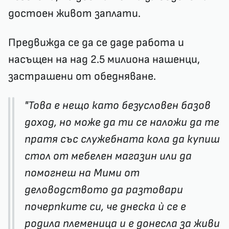
достоен живот заплати.
Предвижда се да се даде работа и
насъщен на над 2.5 милиона нашенци,
застрашени от обедняване.
"Това е нещо като безусловен базов
доход, но може да ти се наложи да те
пратя със служебната кола да купиш
стол от мебелен магазин или да
помогнеш на Мими от
деловодството да разтовари
почерпките си, че днеска ѝ се е
родила племеница и е донесла за живи