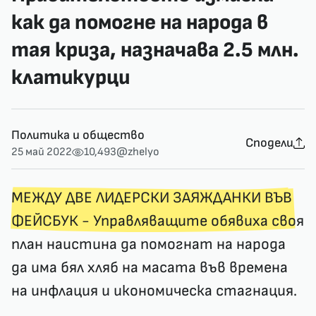
как да помогне на народа в
тая криза, назначава 2.5 млн.
клатикурци
Политика и общество
Сподели
25 май 2022
10,493
@zhelyo
МЕЖДУ ДВЕ ЛИДЕРСКИ ЗАЯЖДАНКИ ВЪВ
ФЕЙСБУК
- Управляващите обявиха своя
план наистина да помогнат на народа
да има бял хляб на масата във времена
на инфлация и икономическа стагнация.