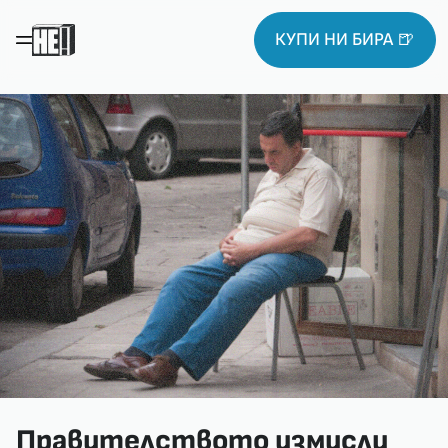
КУПИ НИ БИРА 🍺
Правителството измисли