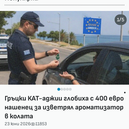
/
1
5
Гръцки КАТ-аджии глобиха с 400 евро
нашенец за изветрял ароматизатор
в колата
23 юни 2026
11853