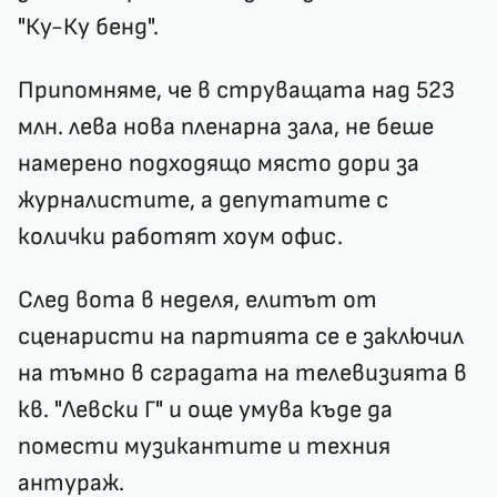
"Ку-Ку бенд".
Припомняме, че в струващата над 523
млн. лева нова пленарна зала, не беше
намерено подходящо място дори за
журналистите, а депутатите с
колички работят хоум офис.
След вота в неделя, елитът от
сценаристи на партията се е заключил
на тъмно в сградата на телевизията в
кв. "Левски Г" и още умува къде да
помести музикантите и техния
антураж.