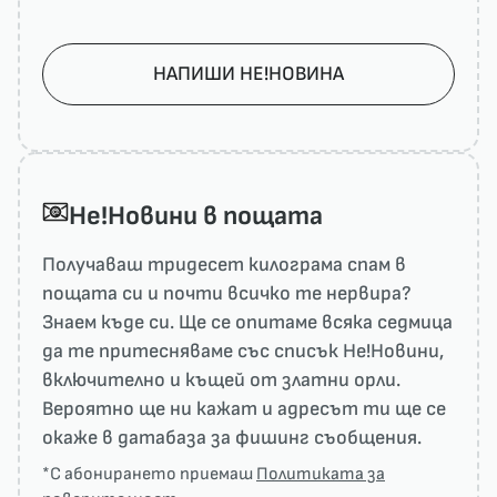
НАПИШИ НЕ!НОВИНА
He!Новини в пощата
Получаваш тридесет килограма спам в
пощата си и почти всичко те нервира?
Знаем къде си. Ще се опитаме всяка седмица
да те притесняваме със списък He!Новини,
включително и къщей от златни орли.
Вероятно ще ни кажат и адресът ти ще се
окаже в датабаза за фишинг съобщения.
*С абонирането приемаш
Политиката за