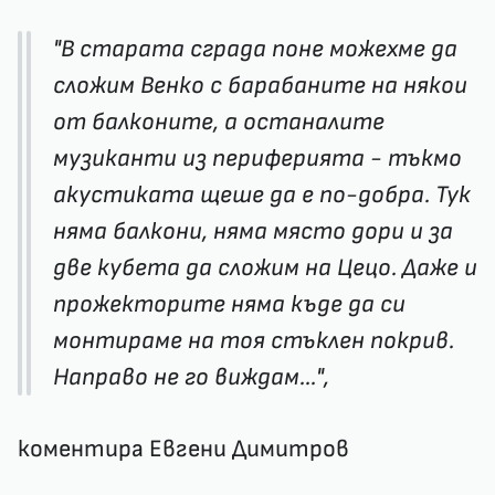
"В старата сграда поне можехме да
сложим Венко с барабаните на някои
от балконите, а останалите
музиканти из периферията - тъкмо
акустиката щеше да е по-добра. Тук
няма балкони, няма място дори и за
две кубета да сложим на Цецо. Даже и
прожекторите няма къде да си
монтираме на тоя стъклен покрив.
Направо не го виждам...",
коментира Евгени Димитров