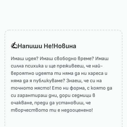
Напиши He!Новина
Имаш идея? Имаш свободно време? Имаш
силна психика и ще преживееш, че най-
вероятно идеята ти няма да ни харесa и
няма да я публикуваме? Знаеш, че си на
точното място! Ето ни форма, с която да
си гарантираш дни, дори седмици в
очакване, преди да установиш, че
творчеството ти е недооценено!