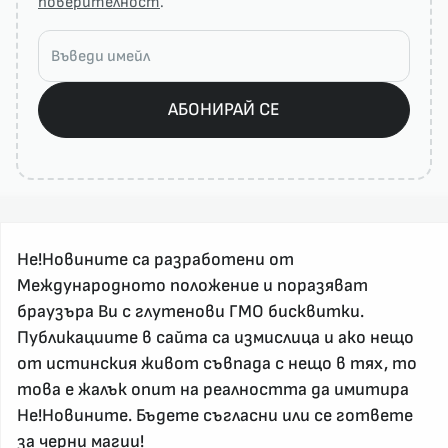
поверителност
.
АБОНИРАЙ СЕ
Не!Новините са разработени от
Международното положение и поразяват
браузъра Ви с глутенови ГМО бисквитки.
За реклама и връзка с нас, пишете на
Публикациите в сайта са измислица и ако нещо
nenovinite@gmail.com
от истинския живот съвпада с нещо в тях, то
Контакт
това е жалък опит на реалността да имитира
За нас
Не!Новините. Бъдете съгласни или се гответе
за
черни магии
!
Напиши Не!Новина