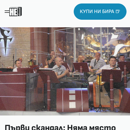
КУПИ НИ БИРА 🍺
Първи скандал: Няма място