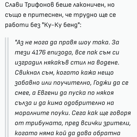
Слави Трифонов беше лаконичен, но
също е притеснен, че трудно ще се
работи без "Ку-Ку бенд":
"Аз не мога да правя шоу така. За
тези 4176 епизода, все пак съм си
изградил някакъв стил на водене.
Свикнал съм, когато кажа нещо
забавно или поучително, Годжи да се
смее, а Евгени да пуска по някоя
сълза и да кима одобрително на
моралните поуки. Сега как ще говоря
от трибуната, пред всички зрители,
когато няма кой да дава обратна