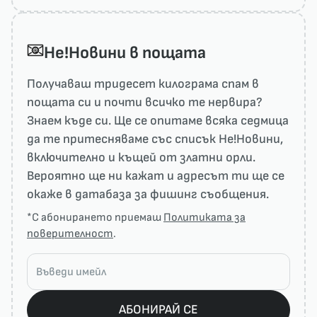
He!Новини в пощата
Получаваш тридесет килограма спам в
пощата си и почти всичко те нервира?
Знаем къде си. Ще се опитаме всяка седмица
да те притесняваме със списък He!Новини,
включително и къщей от златни орли.
Вероятно ще ни кажат и адресът ти ще се
окаже в датабаза за фишинг съобщения.
*С абонирането приемаш
Политиката за
поверителност
.
АБОНИРАЙ СЕ