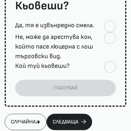
Кьовеши?
Да, тя е извънредно смела.
Не, може да арестува кон,
който пасе люцерна с лош
търговски вид.
Кой туй кьовеши?
ГЛАСУВАЙ
СЛУЧАЙНА
СЛЕДВАЩА