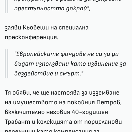
престъпността докрай",
заяви Кьовеши на специална
пресконференция.
"Европейските фондове не са за да
бъдат използвани като извинение за
бездействие и смърт."
Тя обяви, че ще настоява за изземване
на имуществото на покойния Петров,
включително неговия 40-годишен
Трабант и колекцията от порцеланови
пепелници като компенсация за