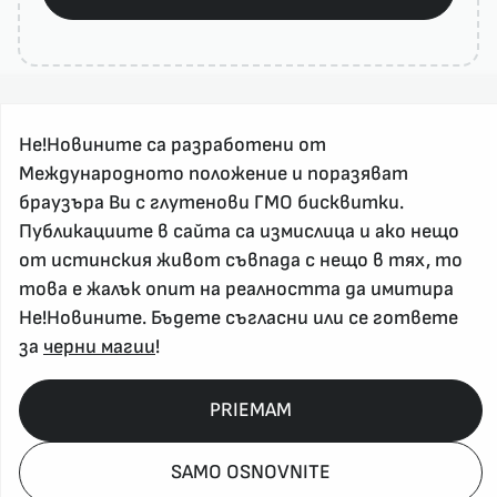
Не!Новините са разработени от
Международното положение и поразяват
браузъра Ви с глутенови ГМО бисквитки.
Публикациите в сайта са измислица и ако нещо
За реклама и връзка с нас, пишете на
от истинския живот съвпада с нещо в тях, то
nenovinite@gmail.com
това е жалък опит на реалността да имитира
Контакт
Не!Новините. Бъдете съгласни или се гответе
За нас
за
черни магии
!
Напиши Не!Новина
Абонирай се
PRIEMAM
SAMO OSNOVNITE
Policy, Rights, etc 2026