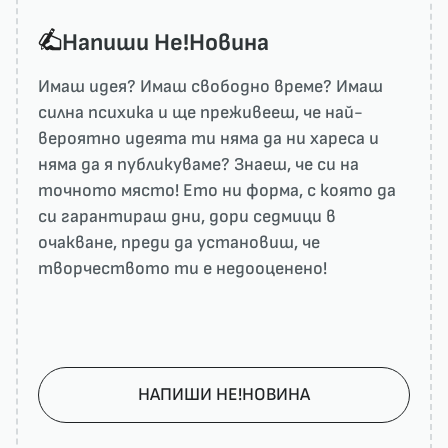
Напиши He!Новина
Имаш идея? Имаш свободно време? Имаш
силна психика и ще преживееш, че най-
вероятно идеята ти няма да ни харесa и
няма да я публикуваме? Знаеш, че си на
точното място! Ето ни форма, с която да
си гарантираш дни, дори седмици в
очакване, преди да установиш, че
творчеството ти е недооценено!
НАПИШИ НЕ!НОВИНА