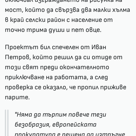
мост, който да свързва два малки хълма
в край селски район с население от
точно трима души и пет овце.
Проектът бил спечелен от Иван
Петров, който решил да си отиде от
този свят преди окончателното
приключване на работата, а след
проверка се оказало, че пропил приживе
парите.
"Няма да търпим повече тези
безобразия, европейската
прокуратура е решена да изтръгне