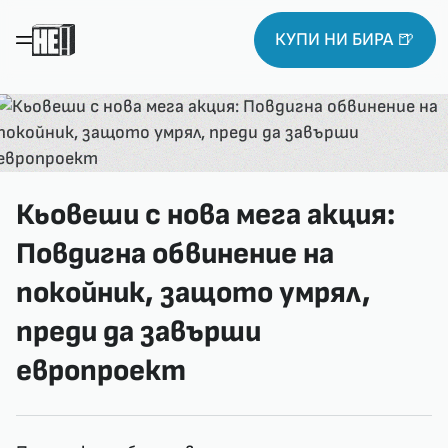
КУПИ НИ БИРА 🍺
Кьовеши с нова мега акция:
Повдигна обвинение на
покойник, защото умрял,
преди да завърши
европроект