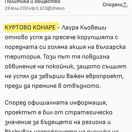
Политика и общество
Сподели
28 юли 2024
3,123
@zhelyo
КУРТОВО КОНАРЕ
- Лаура Кьовеши
отново успя да пресече корупцията с
поредната си голяма акция на българска
територия. Този път тя повдигна
обвинение на покойник, защото същият
не успял да завърши важен европроект,
преди да премине в отвъдното.
Според официалната информация,
проектът е бил от стратегическо
значение за бъдещето на региона и
включвал изграждането на рисунка на