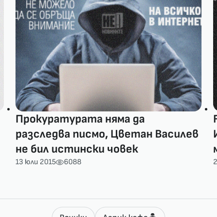
Прокуратурата няма да
разследва писмо, Цветан Василев
не бил истински човек
13 юли 2015
6088
2