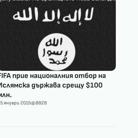
FIFA прие националния отбор на
Ислямска държава срещу $100
млн.
5 януари 2015
8828