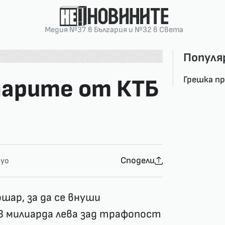
Медия №37 в България и №32 в Света
Популя
Грешка п
парите от КТБ
Сподели
lyo
ошар, за да се внуши
3 милиарда лева зад трафопост