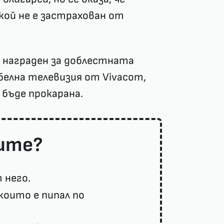
кой не е застрахован от
 награден за доблестната
белна телевизия от Vivacom,
 бъде прокарана.
рите?
 него.
които е пипал по