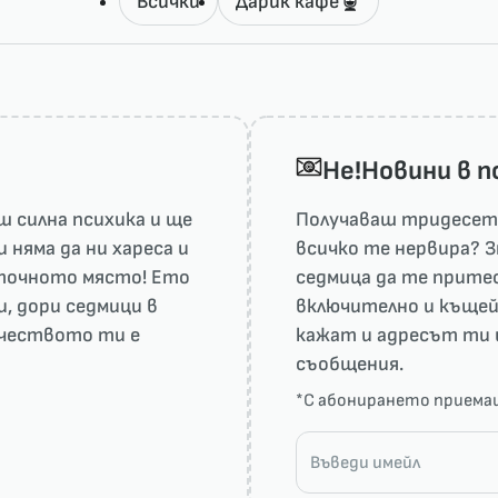
Всички
Дарик кафе
He!Новини в 
 силна психика и ще
Получаваш тридесет 
няма да ни харесa и
всичко те нервира? З
а точното място! Ето
седмица да те притес
и, дори седмици в
включително и къщей
рчеството ти е
кажат и адресът ти 
съобщения.
*С абонирането прием