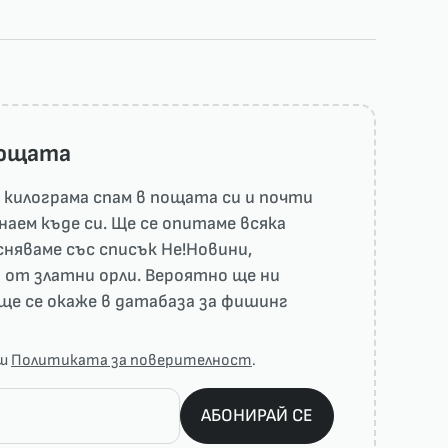
пощата
килограма спам в пощата си и почти
наем къде си. Ще се опитаме всяка
няваме със списък He!Новини,
 от златни орли. Вероятно ще ни
ще се окаже в датабаза за фишинг
аш
Политиката за поверителност
.
АБОНИРАЙ СЕ