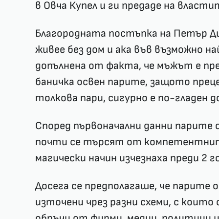
в Овча Купел и ги предаде на власти
Благородната постъпка на Петър Д
живее без дом и ака във възможно на
допълнена от факта, че мъжът е пре
баничка освен парите, защото преце
толкова пари, сигурно е по-гладен д
Според първоначални данни парите 
почти се търсят от компетентнит
магически начин изчезнаха преди 2 г
Досега се предполагаше, че парите 
източени чрез разни схеми, с които
обръчи от фирми, медии, политици и о