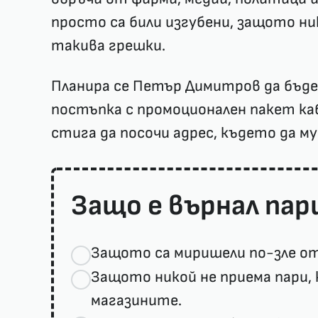
просто са били изгубени, защото ни
такива грешки.
Планира се Петър Димитров да бъде
постъпка с промоционален пакет ка
стига да посочи адрес, където да му
Защо е върнал па
Защото са миришели по-зле от
Защото никой не приема пари, 
магазините.