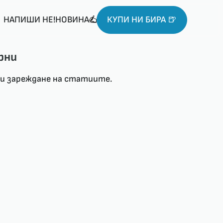
НАПИШИ НЕ!НОВИНА
КУПИ НИ БИРА 🍺
рни
ри зареждане на статиите.