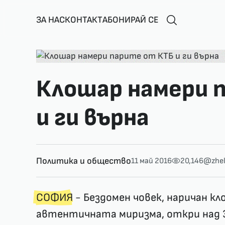
ЗА НАС
КОНТАКТ
АБОНИРАЙ СЕ
Клошар намери 
и ги върна
Политика и общество
11 май 2016
20,146
@zhe
СОФИЯ
- Бездомен човек, наричан кл
автентичната миризма, откри над 