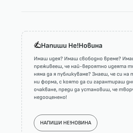
Напиши He!Новина
Имаш идея? Имаш свободно време? Имаш
преживееш, че най-вероятно идеята ти 
няма да я публикуваме? Знаеш, че си н
ни форма, с която да си гарантираш дн
очакване, преди да установиш, че тво
недооценено!
НАПИШИ НЕ!НОВИНА