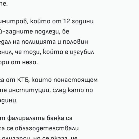
те.
имитров, който от 12 години
й-гадните подлези, бе
дал на полицията и половин
нил, че този, който е изгубил
ори от него.
са от КТБ, които понастоящем
е институции, след като по
одини.
от фалиралата банка са
 са се облагодетелствали
лигарси, но се оказа, че