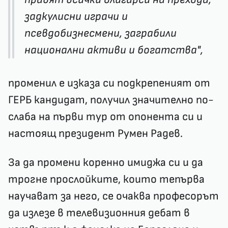
задкулисни играчи и
псевдобизнесмени, заграбили
национални активи и богатства",
променил е изказа си подкрепеният от
ГЕРБ кандидат, получил значително по-
слаба на първи тур от опонента си и
настоящ президент Румен Радев.
За да промени коренно имиджа си и да
трогне прослойките, които тепърва
научават за него, се очаква професорът
да излезе в телевизионния дебат в