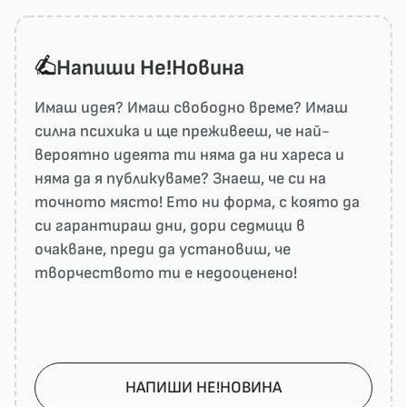
Напиши He!Новина
Имаш идея? Имаш свободно време? Имаш
силна психика и ще преживееш, че най-
вероятно идеята ти няма да ни харесa и
няма да я публикуваме? Знаеш, че си на
точното място! Ето ни форма, с която да
си гарантираш дни, дори седмици в
очакване, преди да установиш, че
творчеството ти е недооценено!
НАПИШИ НЕ!НОВИНА