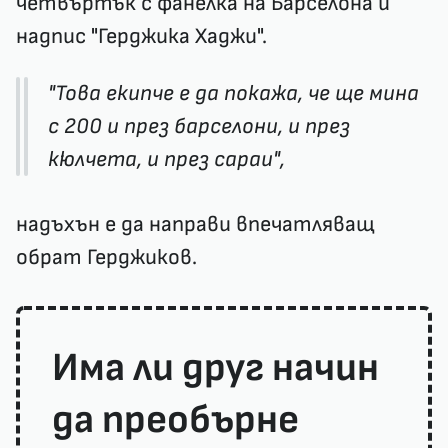
четвъртък с фанелка на Барселона и
надпис "Герджика Хаджи".
"Това екипче е да покажа, че ще мина
с 200 и през барселони, и през
кюлчета, и през сараи",
надъхън е да направи впечатляващ
обрат Герджиков.
Има ли друг начин
да преобърне