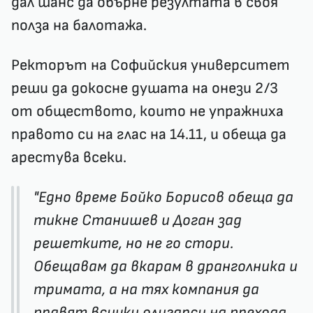
дал шанс да обърне резултата в своя
полза на балотажа.
Ректорът на Софийския университет
реши да докосне душата на онези 2/3
от обществото, които не упражниха
правото си на глас на 14.11, и обеща да
арестува всеки.
"Едно време Бойко Борисов обеща да
тикне Станишев и Доган зад
решетките, но не го стори.
Обещавам да вкарам в дранголника и
тримата, а на тях компания да
правят всички олигарси на прехода,