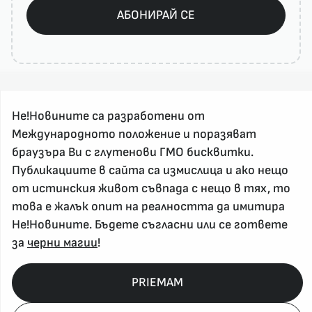
АБОНИРАЙ СЕ
Не!Новините са разработени от
Международното положение и поразяват
браузъра Ви с глутенови ГМО бисквитки.
Публикациите в сайта са измислица и ако нещо
За реклама и връзка с нас, пишете на
от истинския живот съвпада с нещо в тях, то
nenovinite@gmail.com
това е жалък опит на реалността да имитира
Контакт
Не!Новините. Бъдете съгласни или се гответе
За нас
за
черни магии
!
Напиши Не!Новина
Абонирай се
PRIEMAM