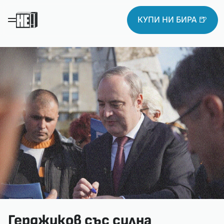
КУПИ НИ БИРА 🍺
Герджиков със силна