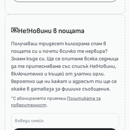
He!Новини в пощата
Получаваш тридесет килограма спам в
пощата си и почти всичко те нервира?
Знаем къде си. Ще се опитаме всяка седмица
да те притесняваме със списък He!Новини,
включително и къщей от златни орли.
Вероятно ще ни кажат и адресът ти ще се
окаже в датабаза за фишинг съобщения.
*С абонирането приемаш
Политиката за
поверителност
.