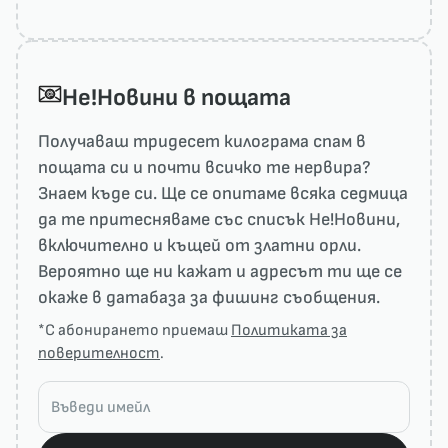
He!Новини в пощата
Получаваш тридесет килограма спам в
пощата си и почти всичко те нервира?
Знаем къде си. Ще се опитаме всяка седмица
да те притесняваме със списък He!Новини,
включително и къщей от златни орли.
Вероятно ще ни кажат и адресът ти ще се
окаже в датабаза за фишинг съобщения.
*С абонирането приемаш
Политиката за
поверителност
.