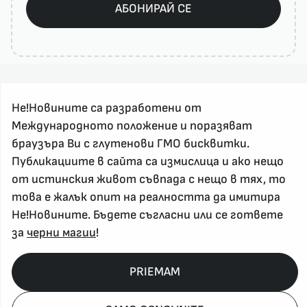
АБОНИРАЙ СЕ
Не!Новините са разработени от
Международното положение и поразяват
браузъра Ви с глутенови ГМО бисквитки.
Публикациите в сайта са измислица и ако нещо
За реклама и връзка с нас, пишете на
от истинския живот съвпада с нещо в тях, то
nenovinite@gmail.com
това е жалък опит на реалността да имитира
Контакт
Не!Новините. Бъдете съгласни или се гответе
За нас
за
черни магии
!
Напиши Не!Новина
Абонирай се
PRIEMAM