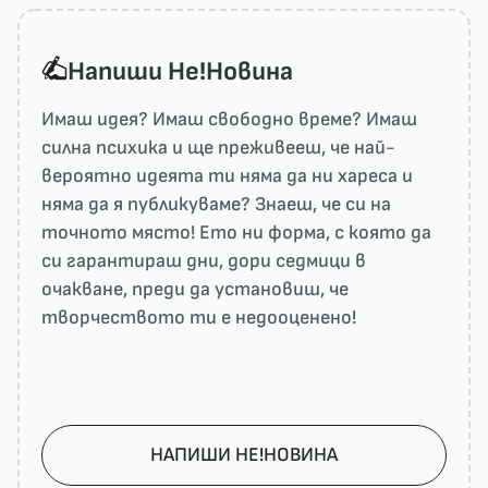
Напиши He!Новина
Имаш идея? Имаш свободно време? Имаш
силна психика и ще преживееш, че най-
вероятно идеята ти няма да ни харесa и
няма да я публикуваме? Знаеш, че си на
точното място! Ето ни форма, с която да
си гарантираш дни, дори седмици в
очакване, преди да установиш, че
творчеството ти е недооценено!
НАПИШИ НЕ!НОВИНА