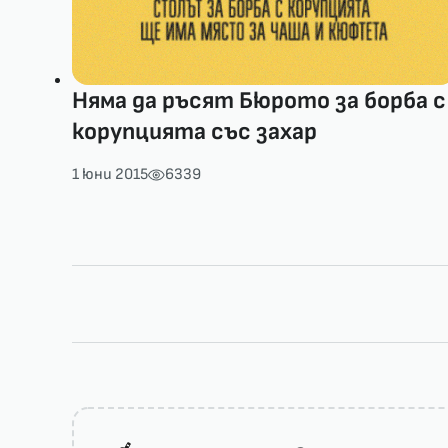
Няма да ръсят Бюрото за борба с
корупцията със захар
1 юни 2015
6339