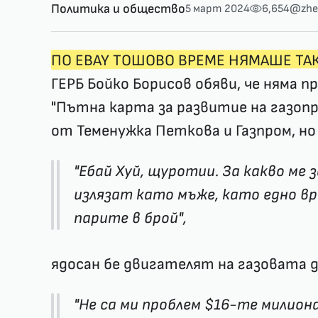
Политика и общество
5 март 2024
6,654
@zhe
ПО EBAY ТОШОВО ВРЕМЕ НЯМАШЕ ТА
ГЕРБ Бойко Борисов обяви, че няма пр
"Пътна карта за развитие на газоп
от Теменужка Петкова и Газпром, но 
"Ебай Хуй, щуротии. За какво ме
излязат като мъже, като едно вр
парите в брой",
ядосан бе двигателят на газовата 
"Не са ми проблем $16-те милиона