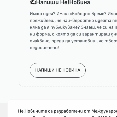
Напиши He!Новина
Имаш идея? Имаш свободно време? Имаш
преживееш, че най-вероятно идеята ти 
няма да я публикуваме? Знаеш, че си н
ни форма, с която да си гарантираш дн
очакване, преди да установиш, че тво
недооценено!
НАПИШИ НЕ!НОВИНА
Не!Новините са разработени от Междунаро