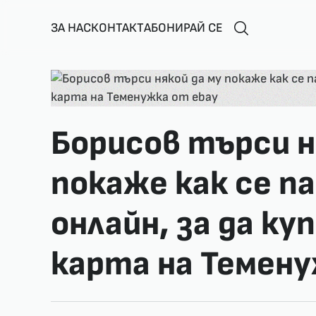
ЗА НАС
КОНТАКТ
АБОНИРАЙ СЕ
Борисов търси н
покаже как се п
онлайн, за да к
карта на Темену