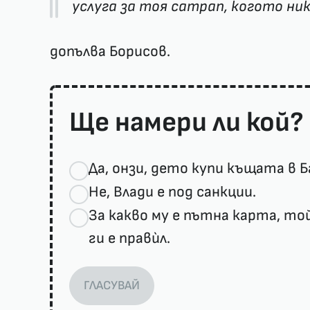
услуга за тоя сатрап, когото ник
допълва Борисов.
Ще намери ли кой?
Да, онзи, дето купи къщата в Б
Не, Влади е под санкции.
За какво му е пътна карта, то
ги е правѝл.
ГЛАСУВАЙ