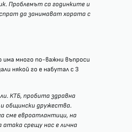
ник. Проблемът са годинките и
да спрат да занимават хората с
 има много по-важни въпроси
али някой го е набутал с 3
или. КТБ, пробита здравна
 и общински дружества.
га сме евроатлантици, на
 атака срещу нас е лична