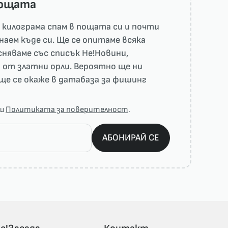
пощата
килограма спам в пощата си и почти
наем къде си. Ще се опитаме всяка
няваме със списък He!Новини,
 от златни орли. Вероятно ще ни
ще се окаже в датабаза за фишинг
аш
Политиката за поверителност
.
АБОНИРАЙ СЕ