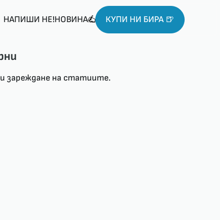
НАПИШИ НЕ!НОВИНА
КУПИ НИ БИРА 🍺
рни
ри зареждане на статиите.