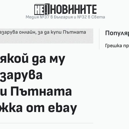
Медия №37 в България и №32 в Света
Популя
Грешка п
якой да му
азарува
упи Пътната
жка от ebay