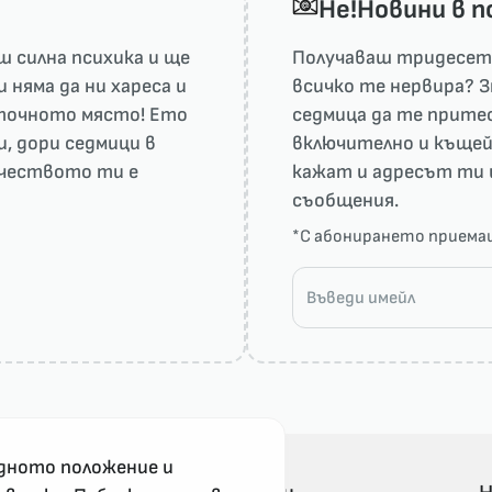
He!Новини в 
 силна психика и ще
Получаваш тридесет 
няма да ни харесa и
всичко те нервира? З
а точното място! Ето
седмица да те притес
и, дори седмици в
включително и къщей
рчеството ти е
кажат и адресът ти 
съобщения.
*С абонирането прием
дното положение и