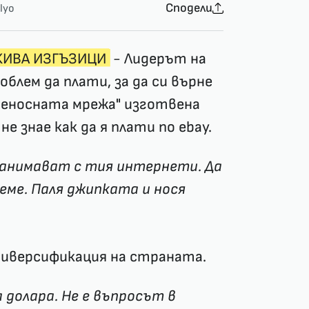
Сподели
lyo
КИВА ИЗГЪЗИЦИ
- Лидерът на
облем да плати, за да си върне
реносната мрежа" изготвена
не знае как да я
плати по ebay
.
 занимават с тия интернети. Да
еме. Паля джипката и нося
диверсификация на страната.
 долара. Не е въпросът в