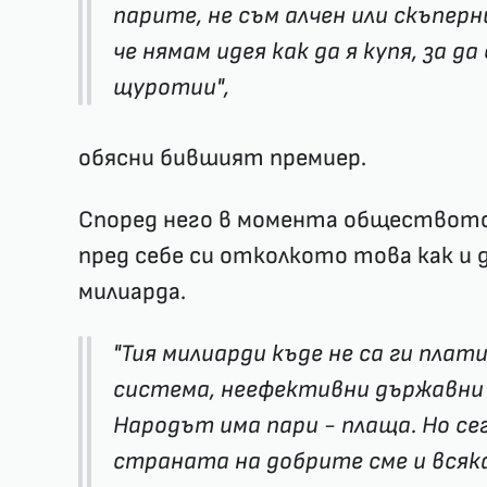
парите, не съм алчен или скъпер
че нямам идея как да я купя, за 
щуротии",
обясни бившият премиер.
Според него в момента обществото
пред себе си отколкото това как и д
милиарда.
"Тия милиарди къде не са ги плат
система, неефективни държавни
Народът има пари - плаща. Но се
страната на добрите сме и всяка