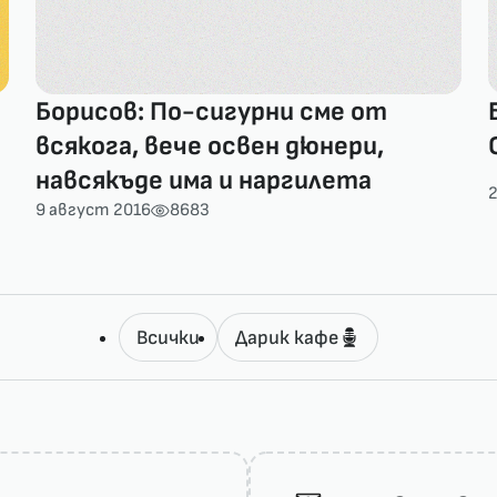
Борисов: По-сигурни сме от
всякога, вече освен дюнери,
навсякъде има и наргилета
2
9 август 2016
8683
Всички
Дарик кафе