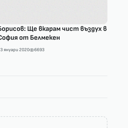
Борисов: Ще вкарам чист въздух в
София от Белмекен
3 януари 2020
6693