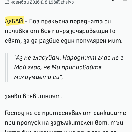
13 ноември 2016
8,198
@zhelyo
ДУБАЙ
- Бог прекъсна поредната си
почивка от все по-разочароващия Го
свят, за да разбие един популярен мит.
"Аз не гласувам. Народният глас не е
Мой глас, не Ми приписвайте
малоумието си",
заяви всевишният.
Господ не се притеснявал от санкциите
при пропуск на задължителен вот, тъй