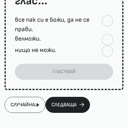
глас...
все пак си е Божи, да не се
прави.
велможи.
нищо не можи.
ГЛАСУВАЙ
СЛУЧАЙНА
СЛЕДВАЩА