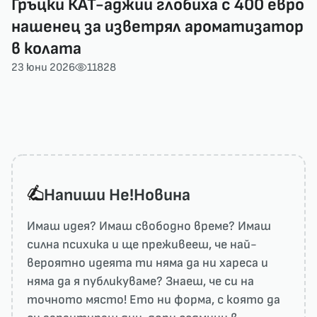
Гръцки КАТ-аджии глобиха с 400 евро
нашенец за изветрял ароматизатор
в колата
23 юни 2026
11828
Напиши He!Новина
Имаш идея? Имаш свободно време? Имаш
силна психика и ще преживееш, че най-
вероятно идеята ти няма да ни харесa и
няма да я публикуваме? Знаеш, че си на
точното място! Ето ни форма, с която да