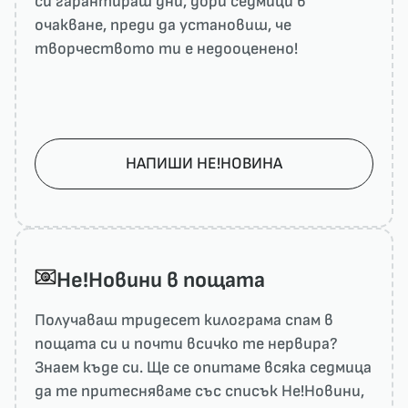
си гарантираш дни, дори седмици в
очакване, преди да установиш, че
творчеството ти е недооценено!
НАПИШИ НЕ!НОВИНА
He!Новини в пощата
Получаваш тридесет килограма спам в
пощата си и почти всичко те нервира?
Знаем къде си. Ще се опитаме всяка седмица
да те притесняваме със списък He!Новини,