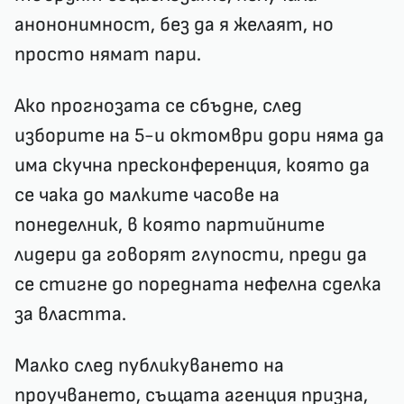
анононимност, без да я желаят, но
просто нямат пари.
Ако прогнозата се сбъдне, след
изборите на 5-и октомври дори няма да
има скучна пресконференция, която да
се чака до малките часове на
понеделник, в която партийните
лидери да говорят глупости, преди да
се стигне до поредната нефелна сделка
за властта.
Малко след публикуването на
проучването, същата агенция призна,