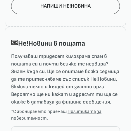
НАПИШИ НЕ!НОВИНА
He!Новини в пощата
Получаваш тридесет килограма спам в
пощата си и почти всичко те нервира?
Знаем къде си. Ще се опитаме всяка седмица
да те притесняваме със списък He!Новини,
включително и къщей от златни орли.
Вероятно ще ни кажат и адресът ти ще се
окаже в датабаза за фишинг съобщения.
*С абонирането приемаш
Политиката за
поверителност
.