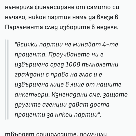
намерила финансиране от самото си
начало, никоя партия няма да влезе в
Парламента след изборите в неделя.
"Всички партии не минават 4-те
процента. Проучването ни е
извършено сред 1008 пълнолетни
граждани с право на глас и е
извършена лице в лице от нашите
анкетьори. Изненадани сме, защото
другите агенции дават доста
проценти за някои партии",
твърдят социолозите, получили