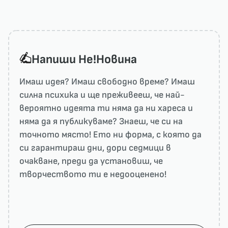
Напиши He!Новина
Имаш идея? Имаш свободно време? Имаш
силна психика и ще преживееш, че най-
вероятно идеята ти няма да ни харесa и
няма да я публикуваме? Знаеш, че си на
точното място! Ето ни форма, с която да
си гарантираш дни, дори седмици в
очакване, преди да установиш, че
творчеството ти е недооценено!