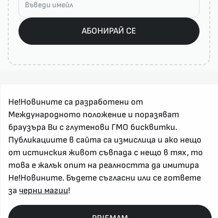
АБОНИРАЙ СЕ
Не!Новините са разработени от
Международното положение и поразяват
браузъра Ви с глутенови ГМО бисквитки.
Публикациите в сайта са измислица и ако нещо
За реклама и връзка с нас, пишете на
nenovinite@gmail.com
от истинския живот съвпада с нещо в тях, то
Контакт
това е жалък опит на реалността да имитира
Не!Новините. Бъдете съгласни или се гответе
За нас
за
черни магии
!
Напиши Не!Новина
Абонирай се