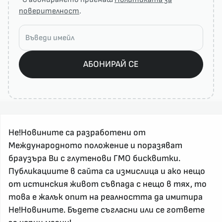
поверителност
.
АБОНИРАЙ СЕ
Не!Новините са разработени от
Международното положение и поразяват
браузъра Ви с глутенови ГМО бисквитки.
Публикациите в сайта са измислица и ако нещо
За реклама и връзка с нас, пишете на
от истинския живот съвпада с нещо в тях, то
nenovinite@gmail.com
това е жалък опит на реалността да имитира
Контакт
Не!Новините. Бъдете съгласни или се гответе
За нас