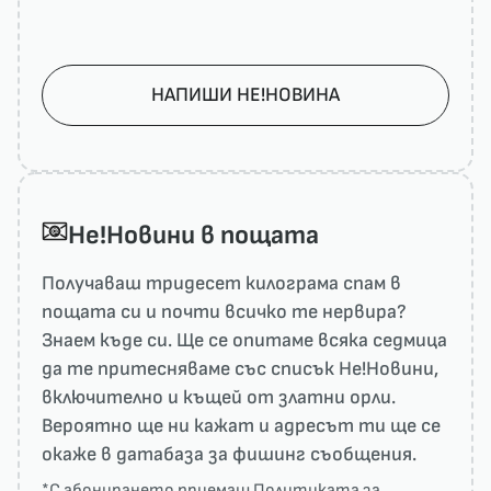
НАПИШИ НЕ!НОВИНА
He!Новини в пощата
Получаваш тридесет килограма спам в
пощата си и почти всичко те нервира?
Знаем къде си. Ще се опитаме всяка седмица
да те притесняваме със списък He!Новини,
включително и къщей от златни орли.
Вероятно ще ни кажат и адресът ти ще се
окаже в датабаза за фишинг съобщения.
*С абонирането приемаш
Политиката за