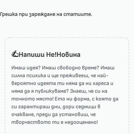
Грешка при зареждане на статиите.
Напиши He!Новина
Имаш идея? Имаш свободно време? Имаш
силна психика и ще преживееш, че най-
вероятно идеята ти няма да ни харесa и
няма да я публикуваме? Знаеш, че си на
точното място! Ето ни форма, с която да
си гарантираш дни, дори седмици в
очакване, преди да установиш, че
творчеството ти е недооценено!