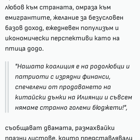
любов към страната, омраза към
емигрантите, желание за безусловен
базов доход, ежедневен популизъм и
икономически перспективи като на
птица додо.
"Нашата коалиция е на родолюбци и
патриоти с изрядни финанси,
спечелени от продаването на
китайски дънки на Илиянци и съвсем
нямаме странно големи бюджети!",
съобщават двамата, размахвайки
празни листове, които представлявали