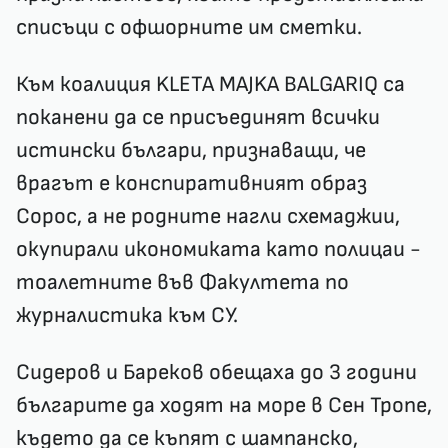
списъци с офшорните им сметки.
Към коалиция KLETA MAJKA BALGARIQ са
поканени да се присъединят всички
истински българи, признаващи, че
врагът е конспиративният образ
Сорос, а не родните нагли схемаджии,
окупирали икономиката като полицаи -
тоалетните във Факултета по
журналистика към СУ.
Сидеров и Бареков обещаха до 3 години
българите да ходят на море в Сен Тропе,
където да се къпят с шампанско,