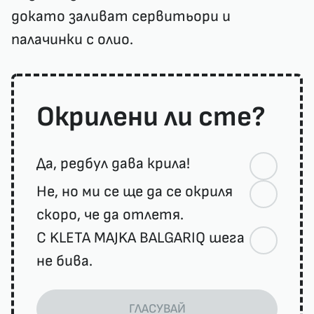
докато заливат сервитьори и
палачинки с олио.
Окрилени ли сте?
Да, редбул дава крила!
Не, но ми се ще да се окриля
скоро, че да отлетя.
С KLETA MAJKA BALGARIQ шега
не бива.
ГЛАСУВАЙ