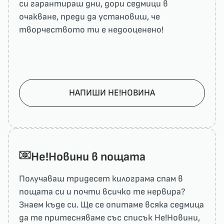
си гарантираш дни, дори седмици в
очакване, преди да установиш, че
творчеството ти е недооценено!
НАПИШИ НЕ!НОВИНА
He!Новини в пощата
Получаваш тридесет килограма спам в
пощата си и почти всичко те нервира?
Знаем къде си. Ще се опитаме всяка седмица
да те притесняваме със списък He!Новини,