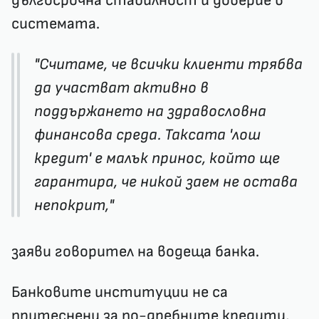
дългосрочна стабилност и доверие в
системата.
"Считаме, че всички клиенти трябва
да участват активно в
поддържането на здравословна
финансова среда. Таксата 'лош
кредит' е малък принос, който ще
гарантира, че никой заем не остава
непокрит,"
заяви говорител на водеща банка.
Банковите институции не са
притеснени за по-дребните кредити,