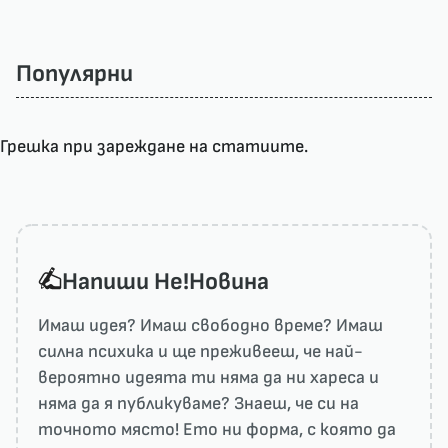
Популярни
Грешка при зареждане на статиите.
Напиши He!Новина
Имаш идея? Имаш свободно време? Имаш
силна психика и ще преживееш, че най-
вероятно идеята ти няма да ни харесa и
няма да я публикуваме? Знаеш, че си на
точното място! Ето ни форма, с която да