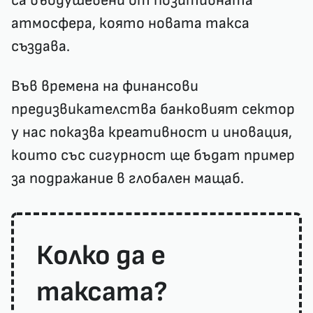
са въодушевени от позитивната
атмосфера, която новата такса
създава.
Във времена на финансови
предизвикателства банковият сектор
у нас показва креативност и иновация,
които със сигурност ще бъдат пример
за подражание в глобален мащаб.
Колко да е
таксата?