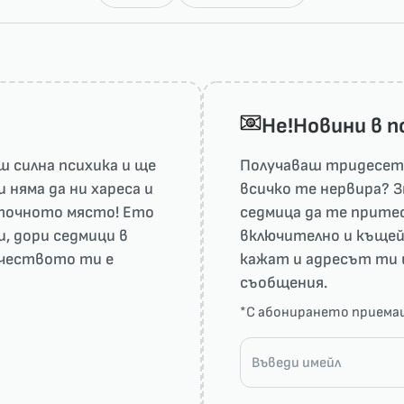
He!Новини в 
 силна психика и ще
Получаваш тридесет 
няма да ни харесa и
всичко те нервира? З
а точното място! Ето
седмица да те притес
и, дори седмици в
включително и къщей
рчеството ти е
кажат и адресът ти 
съобщения.
*С абонирането прием