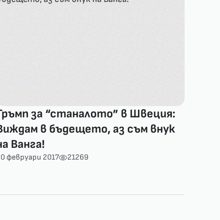
Тръмп за “станалото” в Швеция:
Виждам в бъдещето, аз съм внук
на Ванга!
0 февруари 2017
21269