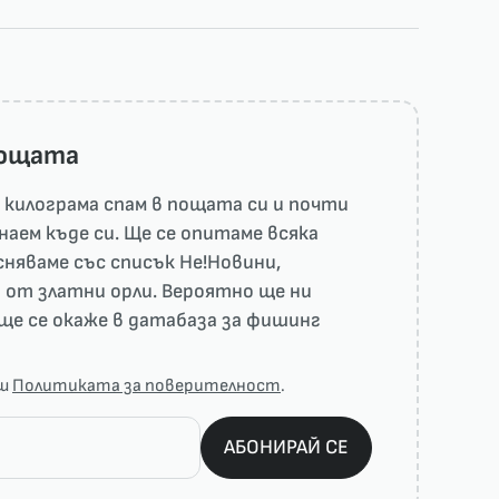
пощата
килограма спам в пощата си и почти
наем къде си. Ще се опитаме всяка
няваме със списък He!Новини,
 от златни орли. Вероятно ще ни
ще се окаже в датабаза за фишинг
аш
Политиката за поверителност
.
АБОНИРАЙ СЕ