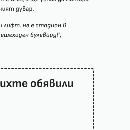
ният дувар.
и лифт, не е стадион в
пешеходен булевард!",
бихте обявили