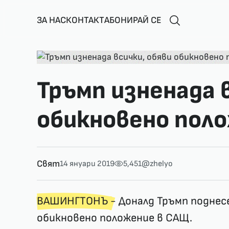
ЗА НАС
КОНТАКТ
АБОНИРАЙ СЕ
Тръмп изненада 
обикновено пол
Свят
14 януари 2019
5,451
@zhelyo
ВАШИНГТОНЪ
- Доналд Тръмп поднес
обикновено положение в САЩ.