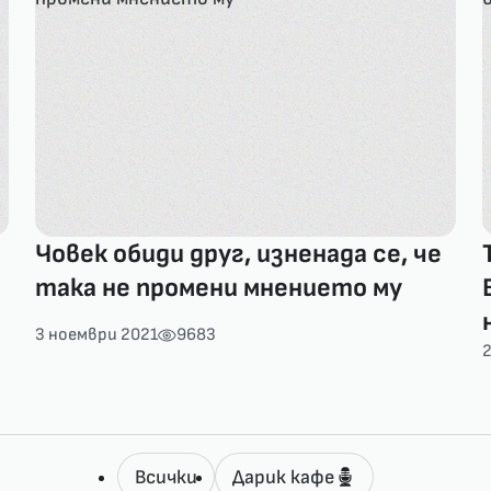
Човек обиди друг, изненада се, че
така не промени мнението му
3 ноември 2021
9683
2
Всички
Дарик кафе