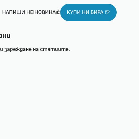
НАПИШИ НЕ!НОВИНА
КУПИ НИ БИРА 🍺
рни
ри зареждане на статиите.