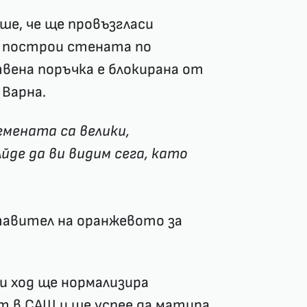
е, че ще провъзгласи
а построи стената по
вена поръчка е блокирана от
 Варна.
емената са велики,
де да ви видим сега, като
ставител на оранжевото за
си ход ще нормализира
 в САЩ и ще успее да матира