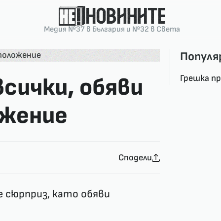
Медия №37 в България и №32 в Света
Популя
Грешка п
всички, обяви
ожение
Сподели
е сюрприз, като обяви