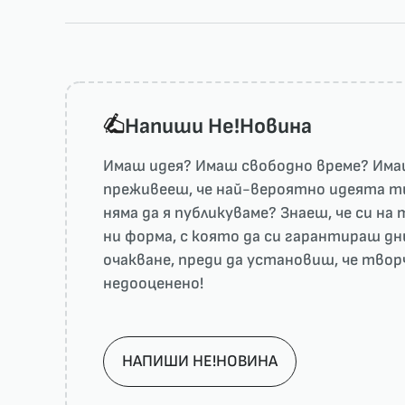
Напиши He!Новина
Имаш идея? Имаш свободно време? Имаш
преживееш, че най-вероятно идеята ти 
няма да я публикуваме? Знаеш, че си н
ни форма, с която да си гарантираш дн
очакване, преди да установиш, че тво
недооценено!
НАПИШИ НЕ!НОВИНА