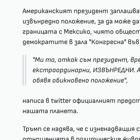
Американският президент заплашваш
извънредно положение, за да може д
границата с Мексико, чиято общест
демократите в зала "Конгресна" във
"Ми то, откак съм президент, вр
екстраординарни, ИЗВЪНРЕДНИ. Ай
обявя обикновено положение",
написа в twitter официалният пред
нашата планета.
Тръмп се надява, че с изненадващия 
отношенията в политическия живот