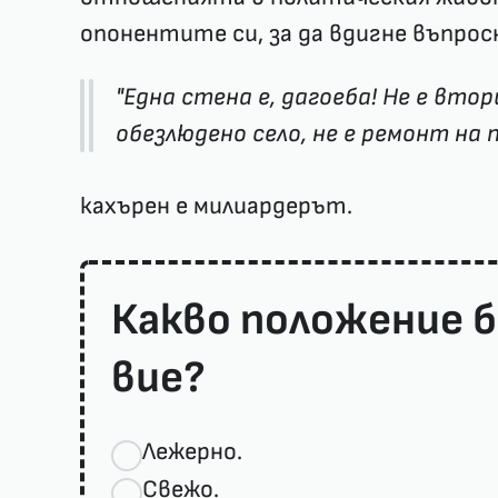
опонентите си, за да вдигне въпрос
"Една стена е, дагоеба! Не е втор
обезлюдено село, не е ремонт на 
кахърен е милиардерът.
Какво положение 
вие?
Лежерно.
Свежо.