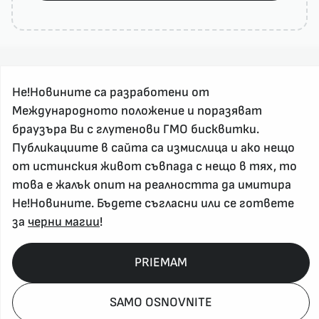
Не!Новините са разработени от
Международното положение и поразяват
браузъра Ви с глутенови ГМО бисквитки.
За реклама и връзка с нас, пишете на
Публикациите в сайта са измислица и ако нещо
nenovinite@gmail.com
от истинския живот съвпада с нещо в тях, то
Контакт
това е жалък опит на реалността да имитира
За нас
Не!Новините. Бъдете съгласни или се гответе
Напиши Не!Новина
за
черни магии
!
Абонирай се
PRIEMAM
Policy, Rights, etc 2026
SAMO OSNOVNITE