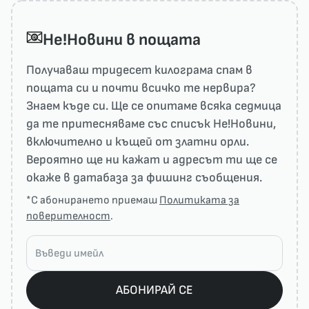
He!Новини в пощата
Получаваш тридесет килограма спам в
пощата си и почти всичко те нервира?
Знаем къде си. Ще се опитаме всяка седмица
да те притесняваме със списък He!Новини,
включително и къщей от златни орли.
Вероятно ще ни кажат и адресът ти ще се
окаже в датабаза за фишинг съобщения.
*С абонирането приемаш
Политиката за
поверителност
.
АБОНИРАЙ СЕ