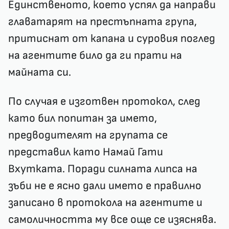
Единственото, което успял да направи
главатарят на престъпната група,
притиснат от капана и суровия поглед
на агентите било да ги прати на
майната си.
По случая е изготвен протокол, след
като бил попитан за името,
предводителят на групата се
представил като Намай Гати
Вхутката. Поради силната липса на
зъби не е ясно дали името е правилно
записано в протокола на агентите и
самоличността му все още се изяснява.