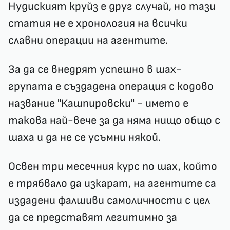
Нудиският круйз е друг случай, но тази
статия не е хронология на всички
славни операции на агентите.
За да се внедрят успешно в шах-
групата е създадена операция с кодово
название "Кашпировски" - името е
такова най-вече за да няма нищо общо с
шаха и да не се усъмни някой.
Освен три месечния курс по шах, който
е трябвало да изкарат, на агентите са
издадени фалшиви самоличности с цел
да се представят легитимно за