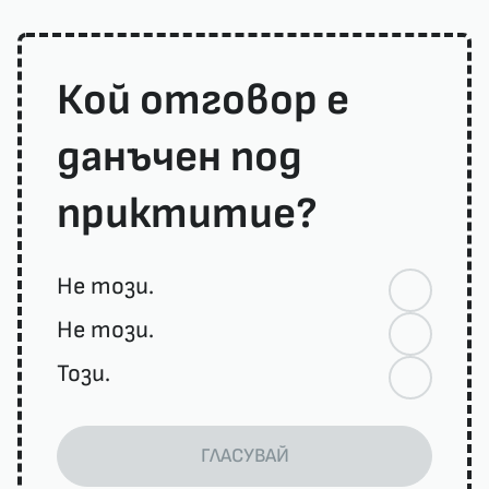
Кой отговор е
данъчен под
приктитие?
Не този.
Не този.
Този.
ГЛАСУВАЙ