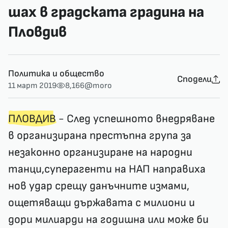
шах в градската градина на
Пловдив
Политика и общество
Сподели
11 март 2019
8,166
@moro
ПЛОВДИВ
- След успешното внедряване
в организирана престъпна група за
незаконно организиране на народни
танци,суперагенти на НАП направиха
нов удар срещу данъчните измами,
ощетяващи държавата с милиони и
дори милиарди на годишна или може би