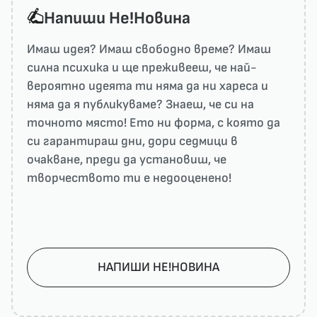
Напиши He!Новина
Имаш идея? Имаш свободно време? Имаш
силна психика и ще преживееш, че най-
вероятно идеята ти няма да ни харесa и
няма да я публикуваме? Знаеш, че си на
точното място! Ето ни форма, с която да
си гарантираш дни, дори седмици в
очакване, преди да установиш, че
творчеството ти е недооценено!
НАПИШИ НЕ!НОВИНА