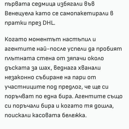
първата седмица избягали във
Венецуела като се самопакетирали в
пратки през DHL.
Когато моментът настъпил и
агентите най-после успели да пробият
плътната стена от зяпачи около
дъската за шах, веднага хванали
незаконно събиране на пари от
участниците под предлог, че ще си
поръчват по една бира. Агентите също
си поръчали бира и когато тя дошла,
поискали касовата бележка.