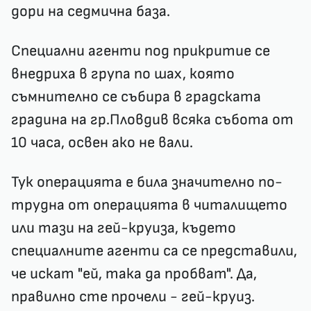
дори на седмична база.
Специални агенти под прикритие се
внедриха в група по шах, която
съмнително се събира в градската
градина на гр.Пловдив всяка събота от
10 часа, освен ако не вали.
Тук операцията е била значително по-
трудна от операцията в читалището
или тази на гей-круиза, където
специалните агенти са се представили,
че искат "ей, така да пробват". Да,
правилно сте прочели - гей-круиз.