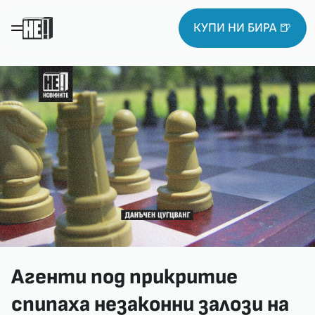
КУПИ НИ БИРА 🍺
Агенти под прикритие
спипаха незаконни залози на