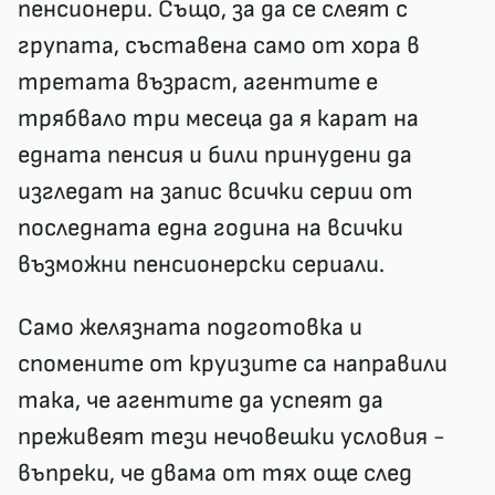
пенсионери. Също, за да се слеят с
групата, съставена само от хора в
третата възраст, агентите е
трябвало три месеца да я карат на
едната пенсия и били принудени да
изгледат на запис всички серии от
последната една година на всички
възможни пенсионерски сериали.
Само желязната подготовка и
спомените от круизите са направили
така, че агентите да успеят да
преживеят тези нечовешки условия -
въпреки, че двама от тях още след