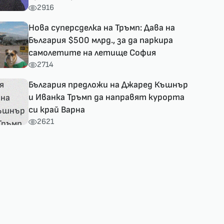
2916
Нова суперсделка на Тръмп: Дава на
България $500 млрд., за да паркира
самолетите на летище София
2714
България предложи на Джаред Къшнър
и Иванка Тръмп да направят курорта
си край Варна
2621