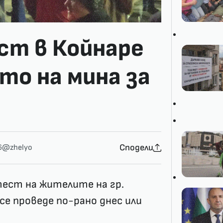
ст в Койнаре
то на мина за
Сподели
6
@zhelyo
ест на жителите на гр.
се проведе по-рано днес или