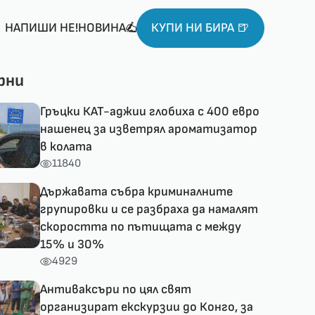
НАПИШИ НЕ!НОВИНА
КУПИ НИ БИРА 🍺
рни
Гръцки КАТ-аджии глобиха с 400 евро
нашенец за изветрял ароматизатор
в колата
11840
Държавата събра криминалните
групировки и се разбраха да намалят
скоростта по пътищата с между
15% и 30%
4929
Антиваксъри по цял свят
организират екскурзии до Конго, за