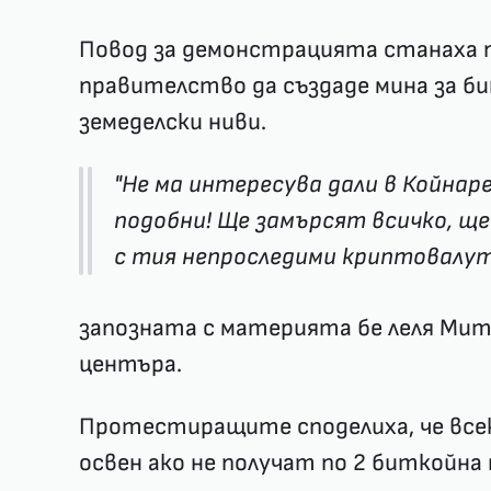
Повод за демонстрацията станаха
правителство да създаде мина за би
земеделски ниви.
"Не ма интересува дали в Койнар
подобни! Ще замърсят всичко, щ
с тия непроследими криптовалут
запозната с материята бе леля Мит
центъра.
Протестиращите споделиха, че всек
освен ако не получат по 2 биткойна