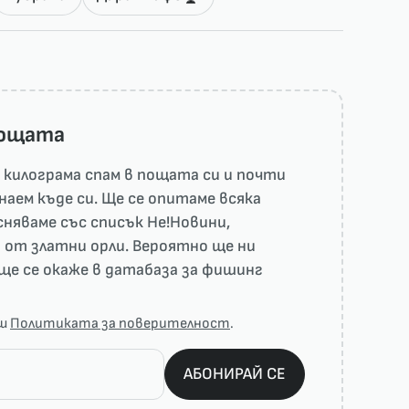
пощата
килограма спам в пощата си и почти
наем къде си. Ще се опитаме всяка
няваме със списък He!Новини,
 от златни орли. Вероятно ще ни
ще се окаже в датабаза за фишинг
аш
Политиката за поверителност
.
АБОНИРАЙ СЕ