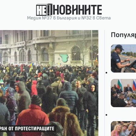
Медия №37 в България и №32 в Света
Популя