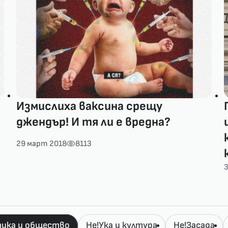
Измислиха ваксина срещу
джендър! И тя ли е вредна?
и
29 март 2018
8113
ика и общество
Не!Ука и култура
Не!Засада