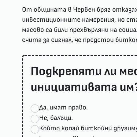
От общината в Червен бряг отказа
инвестиционните намерения, но ста
масово са били прехвърляни на социа
счита за сигнал, че предстои битко
Подкрепяти ли ме
инициативата им
Да, имат право.
Не, балъци.
Който копай биткойни другиму,