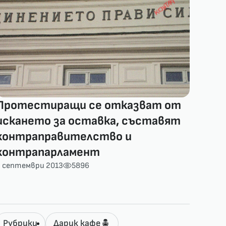
Протестиращи се отказват от
искането за оставка, съставят
контраправителство и
контрапарламент
3 септември 2013
5896
Рубрики
Дарик кафе