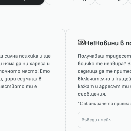
He!Новини в 
 силна психика и ще
Получаваш тридесет 
няма да ни харесa и
всичко те нервира? З
а точното място! Ето
седмица да те притес
и, дори седмици в
включително и къщей
рчеството ти е
кажат и адресът ти 
съобщения.
*С абонирането прием