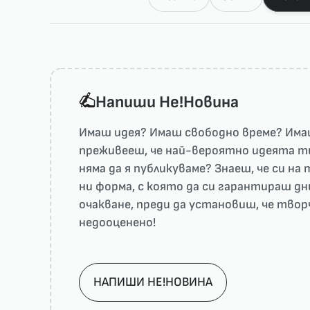
Напиши He!Новина
Имаш идея? Имаш свободно време? Имаш
преживееш, че най-вероятно идеята ти 
няма да я публикуваме? Знаеш, че си н
ни форма, с която да си гарантираш дн
очакване, преди да установиш, че тво
недооценено!
НАПИШИ НЕ!НОВИНА