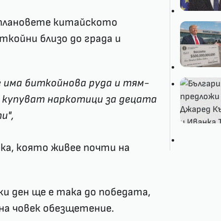
 плановете китайското
ткойни близо до града и
е има биткойнова руда и тям-
е купуват наркотици за децата
и",
ка, която живее почти на
и ден ще е така до победата,
 на човек обезщетение.