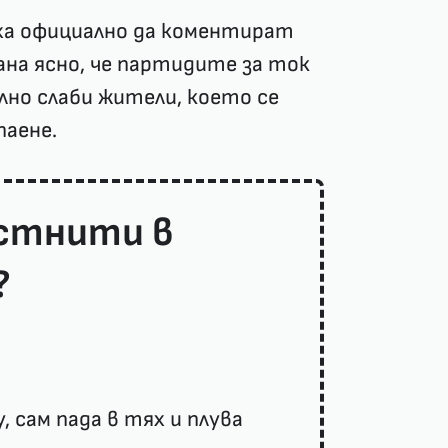
ха официално да коментират
на ясно, че партидите за ток
лно слаби жители, което се
паене.
стнити в
?
 сам пада в тях и плува