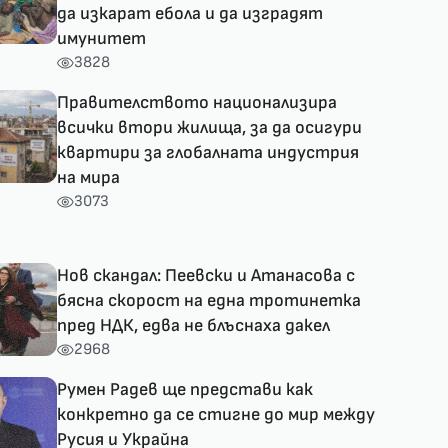
да изкарат ебола и да изградят
имунитет
3828
Правителството национализира
всички втори жилища, за да осигури
квартири за глобалната индустрия
на мира
3073
Нов скандал: Пеевски и Атанасова с
бясна скорост на една тротинетка
пред НДК, едва не блъснаха дакел
2968
Румен Радев ще представи как
конкретно да се стигне до мир между
Русия и Украйна