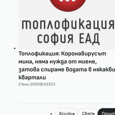
Топлофикация: Коронавирусът
мина, няма нужда от миене,
затова спираме водата в някакв
квартали
2 юни 2020
33323
Всички
Свят
Полит