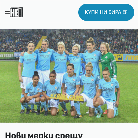
КУПИ НИ БИРА 🍺
Нови мерки срещу