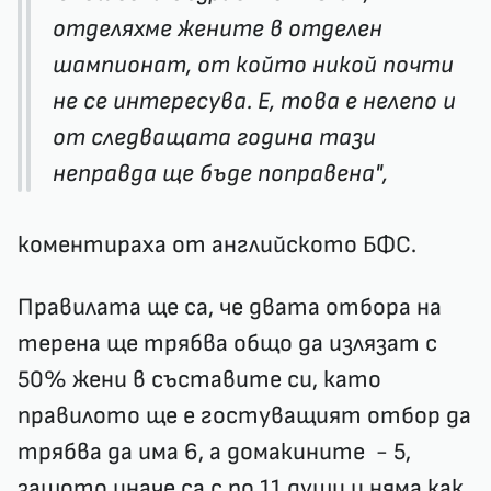
отделяхме жените в отделен
шампионат, от който никой почти
не се интересува. Е, това е нелепо и
от следващата година тази
неправда ще бъде поправена",
коментираха от английското БФС.
Правилата ще са, че двата отбора на
терена ще трябва общо да излязат с
50% жени в съставите си, като
правилото ще е гостуващият отбор да
трябва да има 6, а домакините - 5,
защото иначе са с по 11 души и няма как