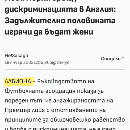
дискриминацията в Англия:
Задължително половината
играчи да бъдат жени
Не!Засада
Сподели
19 януари 2021
6,265
@zhelyo
АЛБИОНА
- Ръководството на
Футболната асоциация показа за
пореден път, че ангажираността на
Премиър лийг с отстояването на
принципите за общочовешко равенство
и борба с дискриминацията, не е само