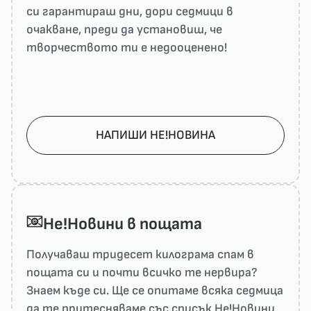
си гарантираш дни, дори седмици в
очакване, преди да установиш, че
творчеството ти е недооценено!
НАПИШИ НЕ!НОВИНА
He!Новини в пощата
Получаваш тридесет килограма спам в
пощата си и почти всичко те нервира?
Знаем къде си. Ще се опитаме всяка седмица
да те притесняваме със списък He!Новини,