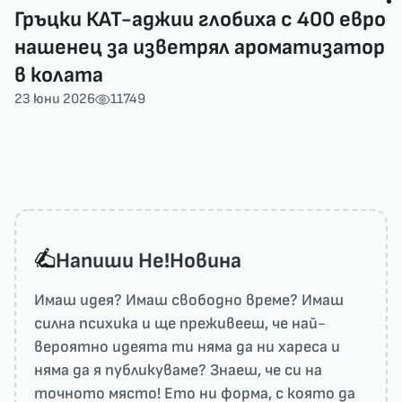
Гръцки КАТ-аджии глобиха с 400 евро
нашенец за изветрял ароматизатор
в колата
23 юни 2026
11749
Напиши He!Новина
Имаш идея? Имаш свободно време? Имаш
силна психика и ще преживееш, че най-
вероятно идеята ти няма да ни харесa и
няма да я публикуваме? Знаеш, че си на
точното място! Ето ни форма, с която да