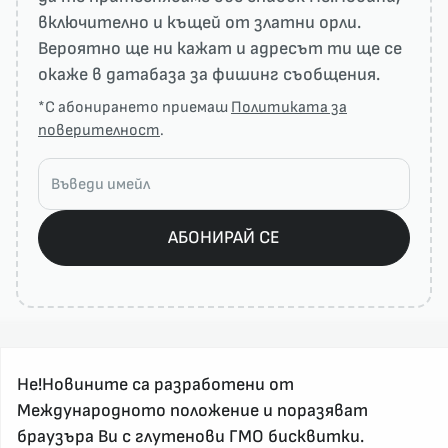
включително и къщей от златни орли.
Вероятно ще ни кажат и адресът ти ще се
окаже в датабаза за фишинг съобщения.
*С абонирането приемаш
Политиката за
поверителност
.
АБОНИРАЙ СЕ
Не!Новините са разработени от
Международното положение и поразяват
браузъра Ви с глутенови ГМО бисквитки.