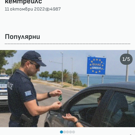
кемтрейлс
11 октомври 2022
4987
Популярни
/
1
5