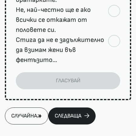
Не, най-честно ще е ако
всички се откажат от
половете си.
Стига да не е задължително
да взимам жени във
фентъзито...
ГЛАСУВАЙ
СЛУЧАЙНА
СЛЕДВАЩА