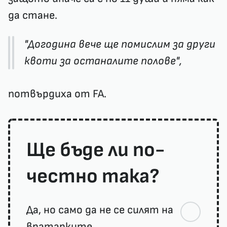
да стане.
"Догодина вече ще помислим за други
квоти за останалите полове",
потвърдиха от FA.
Ще бъде ли по-
честно така?
Да, но само да не се силят на
вратарките.