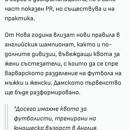
част показен PR, но съществува и на
практика.
От Нова година влизат нови правила в
английския шампионат, както и по-
долните дивизии, въвеждащи квота за
жени състезатели, с които да се спре
варварското разделение на футбола на
мъжки и женски. Дамското първенство
ще бъде разформировано.
"Досега имахме квота за
футболисти, тренирани на
юношеска възраст в Англия,