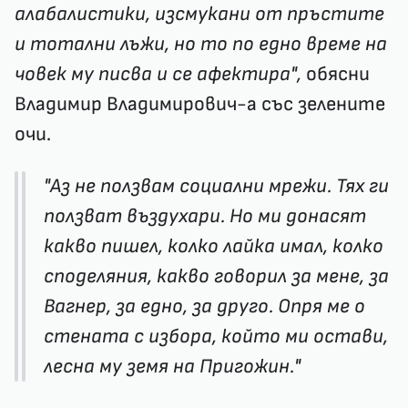
алабалистики, изсмукани от пръстите
и тотални лъжи, но то по едно време на
човек му писва и се афектира",
обясни
Владимир Владимирович-а със зелените
очи.
"Аз не ползвам социални мрежи. Тях ги
ползват въздухари. Но ми донасят
какво пишел, колко лайка имал, колко
споделяния, какво говорил за мене, за
Вагнер, за едно, за друго. Опря ме о
стената с избора, който ми остави,
лесна му земя на Пригожин."