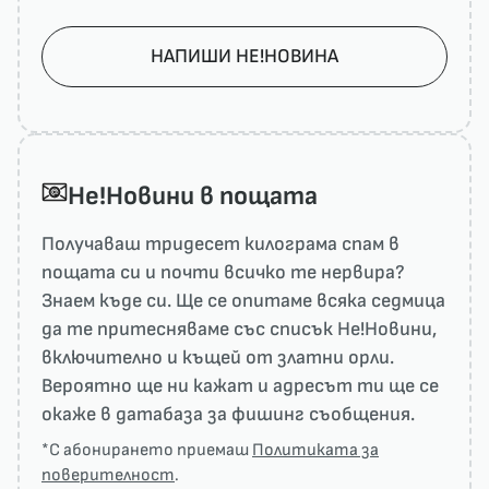
НАПИШИ НЕ!НОВИНА
He!Новини в пощата
Получаваш тридесет килограма спам в
пощата си и почти всичко те нервира?
Знаем къде си. Ще се опитаме всяка седмица
да те притесняваме със списък He!Новини,
включително и къщей от златни орли.
Вероятно ще ни кажат и адресът ти ще се
окаже в датабаза за фишинг съобщения.
*С абонирането приемаш
Политиката за
поверителност
.