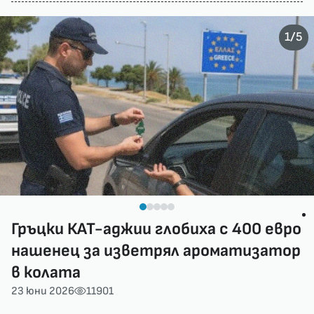
/
1
5
Гръцки КАТ-аджии глобиха с 400 евро
нашенец за изветрял ароматизатор
в колата
23 юни 2026
11901