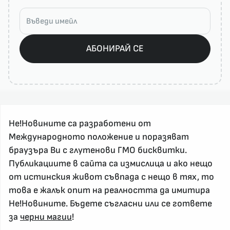
АБОНИРАЙ СЕ
Не!Новините са разработени от
Международното положение и поразяват
браузъра Ви с глутенови ГМО бисквитки.
Публикациите в сайта са измислица и ако нещо
За реклама и връзка с нас, пишете на
nenovinite@gmail.com
от истинския живот съвпада с нещо в тях, то
Контакт
това е жалък опит на реалността да имитира
Не!Новините. Бъдете съгласни или се гответе
За нас
за
черни магии
!
Напиши Не!Новина