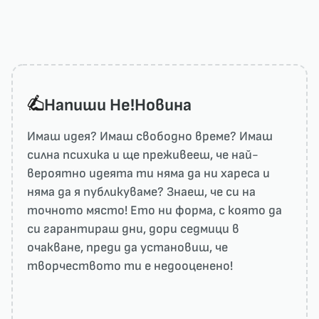
Напиши He!Новина
Имаш идея? Имаш свободно време? Имаш
силна психика и ще преживееш, че най-
вероятно идеята ти няма да ни харесa и
няма да я публикуваме? Знаеш, че си на
точното място! Ето ни форма, с която да
си гарантираш дни, дори седмици в
очакване, преди да установиш, че
творчеството ти е недооценено!