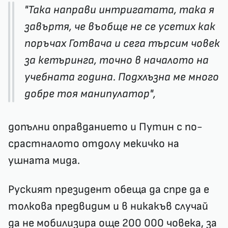
"Така направи интригатата, така я
завъртя, че въобще не се усетих как
поръчах Готвача и сега търсим човек
за кетъринга, точно в началото на
учебната година. Подхлъзна ме много
добре тоя манипулатор",
допълни оправданието и Путин с по-
срастналото отдолу мекичко на
ушната мида.
Руският президент обеща да спре да е
толкова предвидим и в никакъв случай
да не мобилизира още 200 000 човека, за