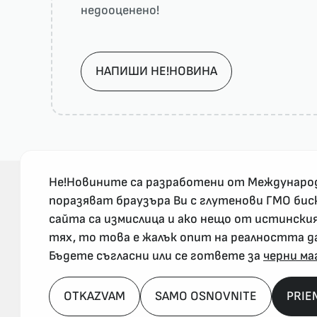
недооценено!
НАПИШИ НЕ!НОВИНА
Не!Новините са разработени от Междунаро
поразяват браузъра Ви с глутенови ГМО бис
сайта са измислица и ако нещо от истински
За реклама и връзка с нас, пишете на
тях, то това е жалък опит на реалността д
nenovinite@gmail.com
Бъдете съгласни или се гответе за
черни ма
OTKAZVAM
SAMO OSNOVNITE
PRIE