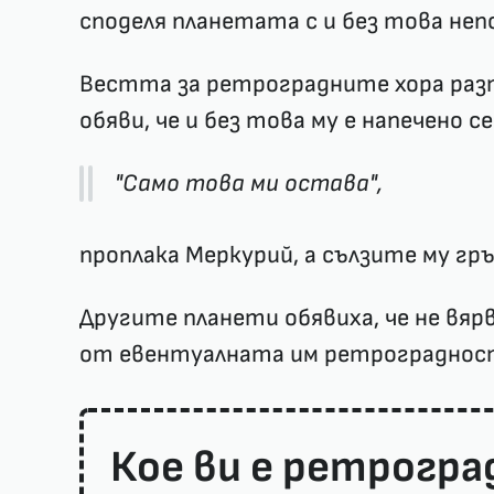
споделя планетата с и без това не
Вестта за ретроградните хора раз
обяви, че и без това му е напечено се
"Само това ми остава",
проплака Меркурий, а сълзите му г
Другите планети обявиха, че не вярв
от евентуалната им ретрограднос
Кое ви е ретрогр