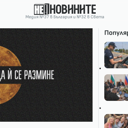
Медия №37 в България и №32 в Света
Популя