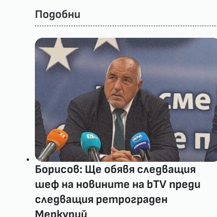
Подобни
Борисов: Ще обявя следващия
шеф на новините на bTV преди
следващия ретрограден
Меркурий