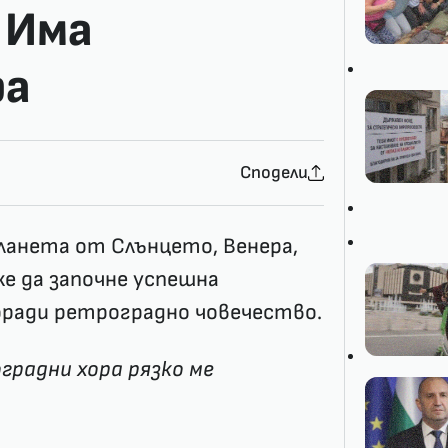
 Има
ра
Сподели
анета от Слънцето, Венера,
же да започне успешна
оради ретроградно човечество.
градни хора рязко ме