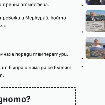
потребна атмосфера.
тревожи и Меркурий, който
га:
ръмнаха поради температури.
ат в хора и няма да се влияят
т.
адното?