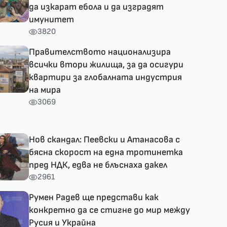
да изкарат ебола и да изградят
имунитет
3820
Правителството национализира
всички втори жилища, за да осигури
квартири за глобалната индустрия
на мира
3069
Нов скандал: Пеевски и Атанасова с
бясна скорост на една тротинетка
пред НДК, едва не блъснаха дакел
2961
Румен Радев ще представи как
конкретно да се стигне до мир между
Русия и Украйна