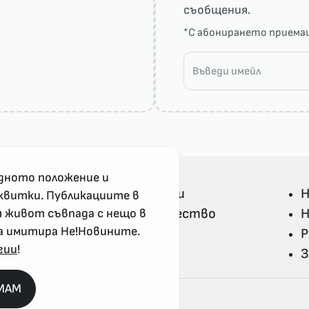
съобщения.
*С абонирането прием
дното положение и
Всички Не!Новини
Н
квитки. Публикациите в
Политика и общество
Н
я живот съвпада с нещо в
а имитира Не!Новините.
Свят
Р
гии
!
Не!Ука и култура
З
MAM