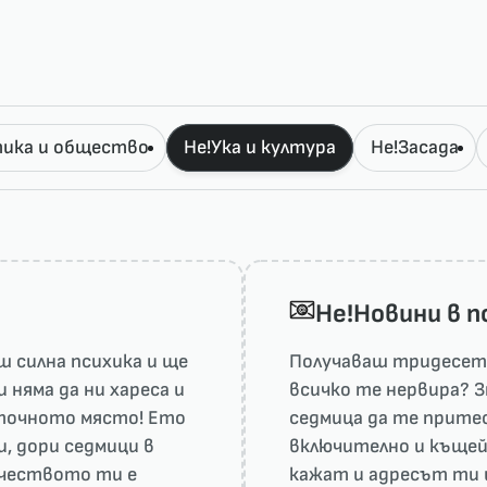
ика и общество
Не!Ука и култура
Не!Засада
He!Новини в 
 силна психика и ще
Получаваш тридесет 
няма да ни харесa и
всичко те нервира? З
а точното място! Ето
седмица да те притес
и, дори седмици в
включително и къщей
рчеството ти е
кажат и адресът ти 