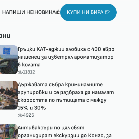
НАПИШИ НЕ!НОВИНА
КУПИ НИ БИРА 🍺
рни
Гръцки КАТ-аджии глобиха с 400 евро
нашенец за изветрял ароматизатор
в колата
11812
Държавата събра криминалните
групировки и се разбраха да намалят
скоростта по пътищата с между
15% и 30%
4926
Антиваксъри по цял свят
организират екскурзии до Конго, за