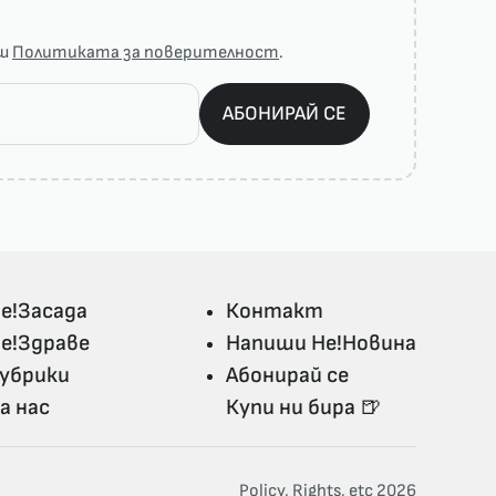
аш
Политиката за поверителност
.
АБОНИРАЙ СЕ
е!Засада
Контакт
е!Здраве
Напиши Не!Новина
убрики
Абонирай се
а нас
Купи ни бира 🍺
Policy, Rights, etc 2026