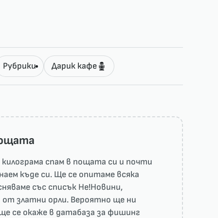
Рубрики
Дарик кафе
пощата
килограма спам в пощата си и почти
наем къде си. Ще се опитаме всяка
няваме със списък He!Новини,
 от златни орли. Вероятно ще ни
ще се окаже в датабаза за фишинг