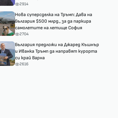
2914
Нова суперсделка на Тръмп: Дава на
България $500 млрд., за да паркира
самолетите на летище София
2704
България предложи на Джаред Къшнър
и Иванка Тръмп да направят курорта
си край Варна
2616