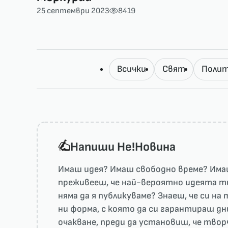
25 септември 2023
8419
Всички
Свят
Полит
Напиши He!Новина
Имаш идея? Имаш свободно време? Имаш
преживееш, че най-вероятно идеята ти 
няма да я публикуваме? Знаеш, че си н
ни форма, с която да си гарантираш дн
очакване, преди да установиш, че тво