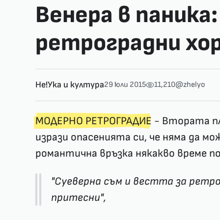
Венера в паника:
ретроградни хо
Не!Ука и култура
29 юли 2015
11,210
@zhelyo
МОДЕРНО РЕТРОГРАДИЕ
- Втората пл
изрази опасенията си, че няма да мо
романтична връзка някакво време п
"Суеверна съм и вестта за ретро
притесни",