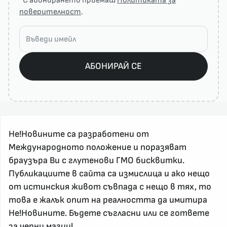
*С абонирането приемаш
Политиката за
поверителност
.
АБОНИРАЙ СЕ
Не!Новините са разработени от
Международното положение и поразяват
браузъра Ви с глутенови ГМО бисквитки.
Публикациите в сайта са измислица и ако нещо
За реклама и връзка с нас, пишете на
от истинския живот съвпада с нещо в тях, то
nenovinite@gmail.com
това е жалък опит на реалността да имитира
Контакт
Не!Новините. Бъдете съгласни или се гответе
За нас
за
черни магии
!