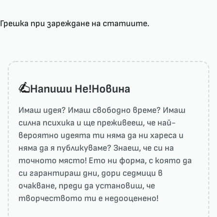
Грешка при зареждане на статиите.
Напиши He!Новина
Имаш идея? Имаш свободно време? Имаш
силна психика и ще преживееш, че най-
вероятно идеята ти няма да ни харесa и
няма да я публикуваме? Знаеш, че си на
точното място! Ето ни форма, с която да
си гарантираш дни, дори седмици в
очакване, преди да установиш, че
творчеството ти е недооценено!