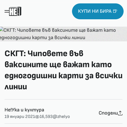
КУПИ НИ БИРА 🍺
СКГТ: Чиповете във
ваксините ще важат като
едногодишни карти за всички
линии
Не!Ука и култура
Сподели
19 януари 2021
16,593
@zhelyo