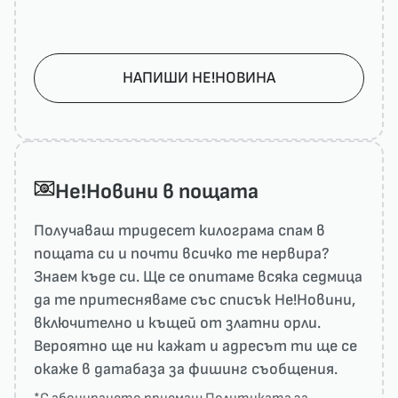
НАПИШИ НЕ!НОВИНА
He!Новини в пощата
Получаваш тридесет килограма спам в
пощата си и почти всичко те нервира?
Знаем къде си. Ще се опитаме всяка седмица
да те притесняваме със списък He!Новини,
включително и къщей от златни орли.
Вероятно ще ни кажат и адресът ти ще се
окаже в датабаза за фишинг съобщения.