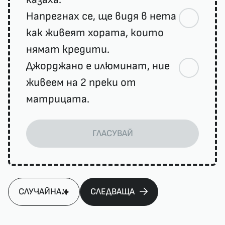
Напрегнах се, ще видя в нета
как живеят хората, които
нямат кредити.
Джорджано е илюминат, ние
живеем на 2 преки от
матрицата.
ГЛАСУВАЙ
СЛУЧАЙНА
СЛЕДВАЩА