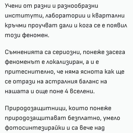
Учени от разни и разнообразни
институти, лаборатории и квартални
кръчми проучват дали и кога се е появил
този феномен.
Съмненията са сериозни, понеже засега
феноменът е локализиран, а и е
притеснително, че няма яснота как ще
се отрази на астралния баланс на
нашата и още поне 4 вселени.
Природозащитници, които понеже
природозащитават безплатно, умело
фотосинтезирайки и са вече над