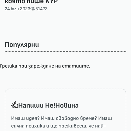
която пише KУP
24 юли 2023
31473
Популярни
Грешка при зареждане на статиите.
Напиши He!Новина
Имаш идея? Имаш свободно време? Имаш
силна психика и ще преживееш, че най-