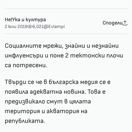
Не!Ука и култура
Сподели
2 юли 2019
6,021
@Evlampi
Социалните мрежи, знайни и незнайни
инфлуенсъри и поне 2 тектонски плочи
са потресени.
Твърди се че в българска медия се е
появила адекватна новина. Това е
предизвикало смут в цялата
територия и акватория на
републиката.