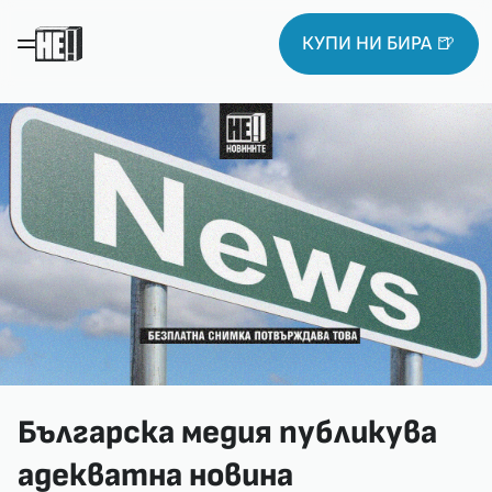
КУПИ НИ БИРА 🍺
Българска медия публикува
адекватна новина