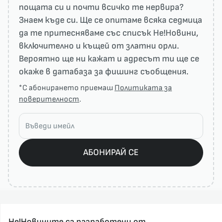
пощата си и почти всичко те нервира?
Знаем къде си. Ще се опитаме всяка седмица
да те притесняваме със списък He!Новини,
включително и къщей от златни орли.
Вероятно ще ни кажат и адресът ти ще се
окаже в датабаза за фишинг съобщения.
*С абонирането приемаш
Политиката за
поверителност
.
АБОНИРАЙ СЕ
Не!Новините са разработени от