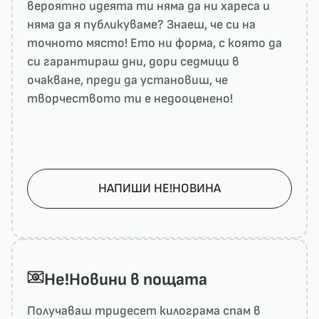
вероятно идеята ти няма да ни харесa и
няма да я публикуваме? Знаеш, че си на
точното място! Ето ни форма, с която да
си гарантираш дни, дори седмици в
очакване, преди да установиш, че
творчеството ти е недооценено!
НАПИШИ НЕ!НОВИНА
He!Новини в пощата
Получаваш тридесет килограма спам в