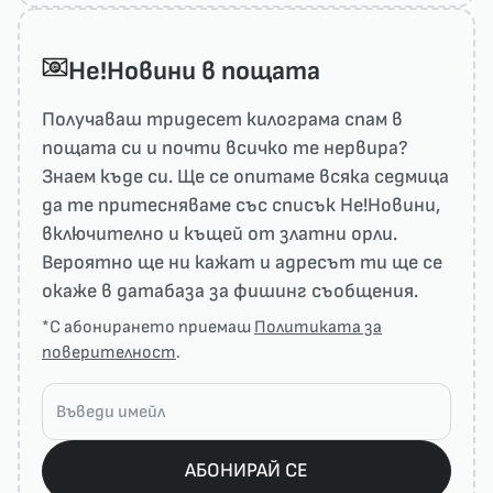
He!Новини в пощата
Получаваш тридесет килограма спам в
пощата си и почти всичко те нервира?
Знаем къде си. Ще се опитаме всяка седмица
да те притесняваме със списък He!Новини,
включително и къщей от златни орли.
Вероятно ще ни кажат и адресът ти ще се
окаже в датабаза за фишинг съобщения.
*С абонирането приемаш
Политиката за
поверителност
.
АБОНИРАЙ СЕ