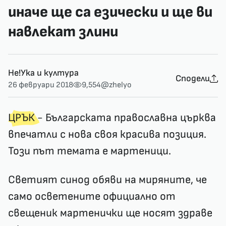
иначе ще са езически и ще ви
навлекат злини
Не!Ука и култура
Сподели
26 февруари 2018
9,554
@zhelyo
ЦРЪК
- Българската православна църква
впечатли с нова своя красива позиция.
Този път темата е мартеници.
Светият синод обяви на миряните, че
само осветените официално от
свещеник мартенички ще носят здраве