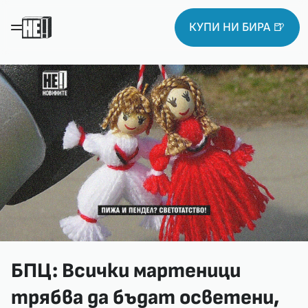
КУПИ НИ БИРА 🍺
БПЦ: Всички мартеници
трябва да бъдат осветени,