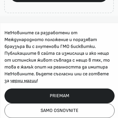
Не!Новините са разработени от
Международното положение и поразяват
браузъра Ви с глутенови ГМО бисквитки.
Публикациите в сайта са измислица и ако нещо
За реклама и връзка с нас, пишете на
от истинския живот съвпада с нещо в тях, то
nenovinite@gmail.com
това е жалък опит на реалността да имитира
Контакт
Не!Новините. Бъдете съгласни или се гответе
За нас
за
черни магии
!
Напиши Не!Новина
Абонирай се
PRIEMAM
SAMO OSNOVNITE
Policy, Rights, etc 2026