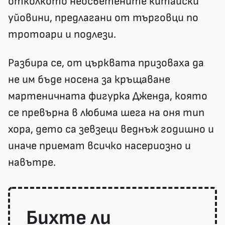
отколкото неосветените китайски
уйовини, предлагани от търговци по
тротоари и подлези.
Разбира се, от църквата призоваха да
не им бъде носена за кръщаване
мартеничната фигурка Дженда, която
се превърна в любима шега на оня тип
хора, дето са зевзеци веднъж годишно и
иначе приемат всичко насериозно и
навътре.
Бихте ли