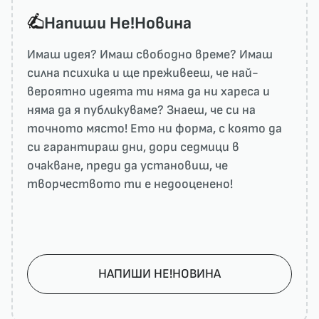
Напиши He!Новина
Имаш идея? Имаш свободно време? Имаш
силна психика и ще преживееш, че най-
вероятно идеята ти няма да ни харесa и
няма да я публикуваме? Знаеш, че си на
точното място! Ето ни форма, с която да
си гарантираш дни, дори седмици в
очакване, преди да установиш, че
творчеството ти е недооценено!
НАПИШИ НЕ!НОВИНА