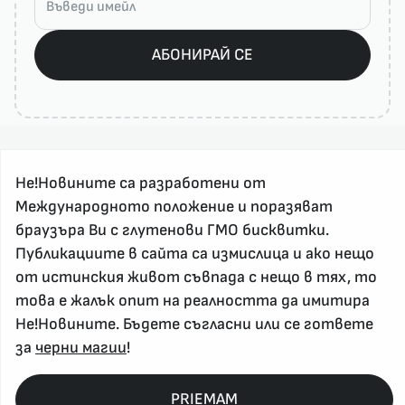
АБОНИРАЙ СЕ
Не!Новините са разработени от
Международното положение и поразяват
браузъра Ви с глутенови ГМО бисквитки.
Публикациите в сайта са измислица и ако нещо
За реклама и връзка с нас, пишете на
от истинския живот съвпада с нещо в тях, то
nenovinite@gmail.com
това е жалък опит на реалността да имитира
Контакт
Не!Новините. Бъдете съгласни или се гответе
За нас
за
черни магии
!
Напиши Не!Новина
Абонирай се
PRIEMAM