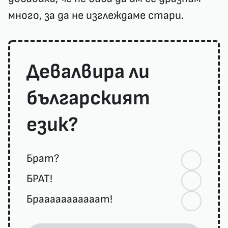
много, за да не изглеждаме стари.
Девалвира ли
българският
език?
Брат?
БРАТ!
Брааааааааааат!