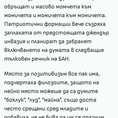
обръщат и масово момчета към
момичета и момичета към момичета.
Патриотични формации вече съзряха
заплахата от предстоящата джендър
инвазия и планират да забранят
включването на думата в следващия
тълковен речник на БАН.
Място за позитивизъм все пак има,
подчертаха филозоите, защото на
нейно място можеше да са думите
"боклук", "луд", "майна", също доста
често срещани сред младите и
добавиха, че не бива да им се дразним