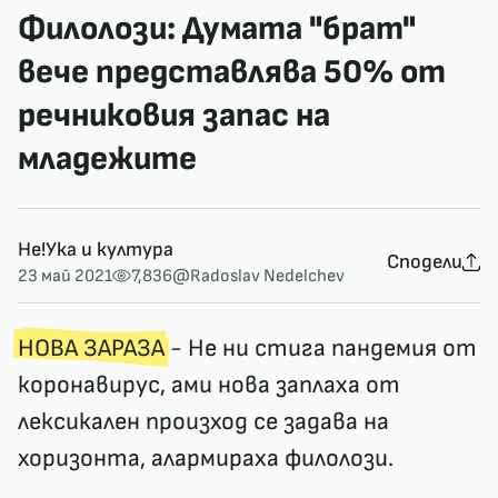
Филолози: Думата "брат"
вече представлява 50% от
речниковия запас на
младежите
Не!Ука и култура
Сподели
23 май 2021
7,836
@Radoslav Nedelchev
НОВА ЗАРАЗА
- Не ни стига пандемия от
коронавирус, ами нова заплаха от
лексикален произход се задава на
хоризонта, алармираха филолози.