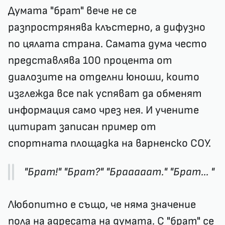
Думата "брат" вече не се
разпрострянява клъстерно, а дифузно
по цялата страна. Самата дума често
представлява 100 процента от
диалозите на отделни юноши, които
изглежда все пак успяват да обменят
информация само чрез нея. И учените
цитират записан пример от
спортната площадка на варненско СОУ.
"Брат!" "Брат?" "Брааааат." "Брат... "
Любопитно е също, че няма значение
пола на адресата на думата. С "брат" се