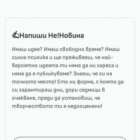
Напиши He!Новина
Имаш идея? Имаш свободно време? Имаш
силна психика и ще преживееш, че най-
вероятно идеята ти няма да ни харесa и
няма да я публикуваме? Знаеш, че си на
точното място! Ето ни форма, с която да
си гарантираш дни, дори седмици в
очакване, преди да установиш, че
творчеството ти е недооценено!