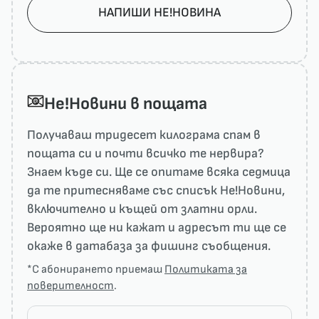
НАПИШИ НЕ!НОВИНА
He!Новини в пощата
Получаваш тридесет килограма спам в
пощата си и почти всичко те нервира?
Знаем къде си. Ще се опитаме всяка седмица
да те притесняваме със списък He!Новини,
включително и къщей от златни орли.
Вероятно ще ни кажат и адресът ти ще се
окаже в датабаза за фишинг съобщения.
*С абонирането приемаш
Политиката за
поверителност
.