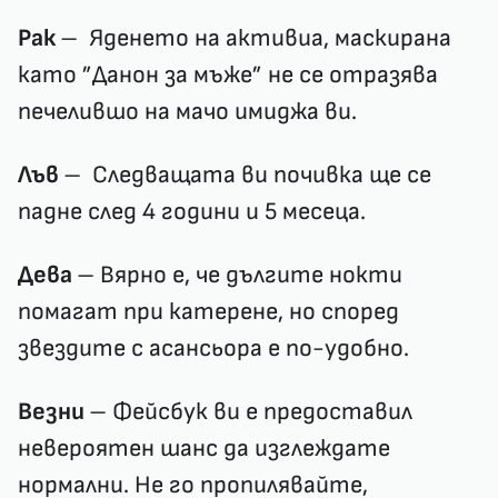
Рак
– Яденето на активиа, маскирана
като ”Данон за мъже” не се отразява
печелившо на мачо имиджа ви.
Лъв
– Следващата ви почивка ще се
падне след 4 години и 5 месеца.
Дева
– Вярно е, че дългите нокти
помагат при катерене, но според
звездите с асансьора е по-удобно.
Везни
– Фейсбук ви е предоставил
невероятен шанс да изглеждате
нормални. Не го пропилявайте,