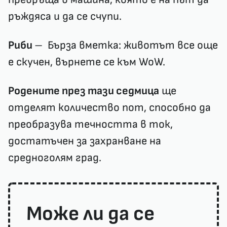
ръждяса и да се счупи.
Риби
– Бърза вметка: животът все още
е скучен, върнете се към WoW.
Родените през тази седмица
ще
отделят количество пот, способно да
преобразува течността в ток,
достатъчен за захранване на
средноголям град.
Може ли да се