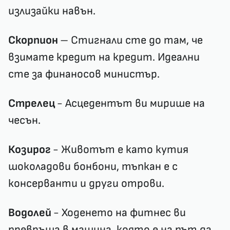
излизайки навън.
Скорпион
– Стигнали сте до там, че
взимате кредит на кредит. Идеални
сте за финаносов министър.
Стрелец
- Асцедентът ви мирише на
чесън.
Козирог
- Животът е като кутия
шоколадови бонбони, тъпкан е с
консерванти и други отрови.
Водолей
- Ходенето на фитнес ви
превръща в машина, която е на път да