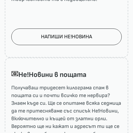
НАПИШИ НЕ!НОВИНА
He!Новини в пощата
Получаваш тридесет килограма спам в
пощата си и почти всичко те нервира?
Знаем къде си. Ще се опитаме всяка седмица
да те притесняваме със списък He!Новини,
включително и къщей от златни орли.
Вероятно ще ни кажат и адресът ти ще се