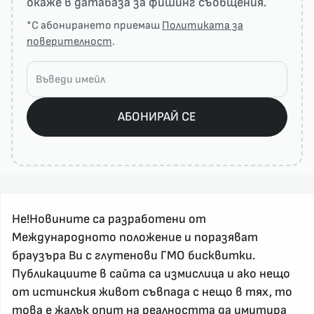
окаже в датабаза за фишинг съобщения.
*С абонирането приемаш
Политиката за
поверителност
.
АБОНИРАЙ СЕ
Не!Новините са разработени от
Международното положение и поразяват
браузъра Ви с глутенови ГМО бисквитки.
Публикациите в сайта са измислица и ако нещо
За реклама и връзка с нас, пишете на
nenovinite@gmail.com
от истинския живот съвпада с нещо в тях, то
Контакт
това е жалък опит на реалността да имитира