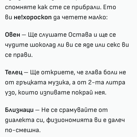
спомняте как сте се прибрали. Ето
ви
не!хороскоп
да четете малко:
Овен
– Ще слушате Остава и ще се
чудите шоколад ли ви се яде или секс ви
се прави.
Телец
– Ще откриете, че глава боли не
от гръцката музика, а от 2-та литра
узо, които изпивате покрай нея.
Близнаци
– Не се срамувайте от
диалекта си, физиономията ви е далеч
по-смешна.