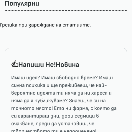
Популярни
Грешка при зареждане на статиите.
Напиши He!Новина
Имаш идея? Имаш свободно време? Имаш
силна психика и ще преживееш, че най-
вероятно идеята ти няма да ни харесa и
няма да я публикуваме? Знаеш, че си на
точното място! Ето ни форма, с която да
си гарантираш дни, дори седмици в
очакване, преди да установиш, че
творчеството ти е недооценено!