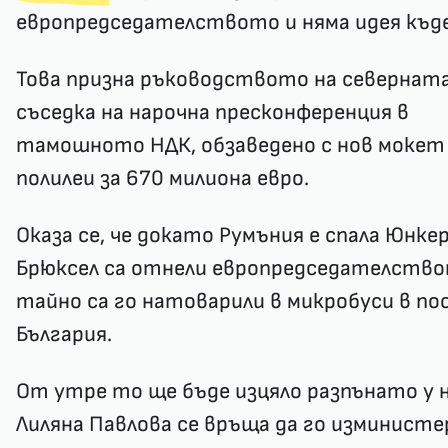
европредседателството и няма идея къде 
Това призна ръководството на северната
съседка на нарочна пресконференция в
тамошното НДК, обзаведено с нов мокет
полилеи за 670 милиона евро.
Оказа се, че докато Румъния е спала Юнкер
Брюксел са отнели европредседателство
тайно са го натоварили в микробуси в по
България.
От утре то ще бъде изцяло разпънато у н
Лиляна Павлова се връща да го изминист