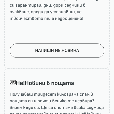
си гарантираш дни, дори седмици в
очакване, преди да установиш, че
творчеството ти е недооценено!
НАПИШИ НЕ!НОВИНА
He!Новини в пощата
Получаваш тридесет килограма спам в
пощата си и почти всичко те нервира?
Знаем къде си. Ще се опитаме всяка седмица