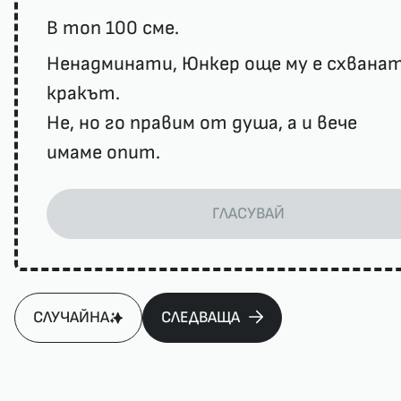
В топ 100 сме.
Ненадминати, Юнкер още му е схвана
кракът.
Не, но го правим от душа, а и вече
имаме опит.
ГЛАСУВАЙ
СЛУЧАЙНА
СЛЕДВАЩА