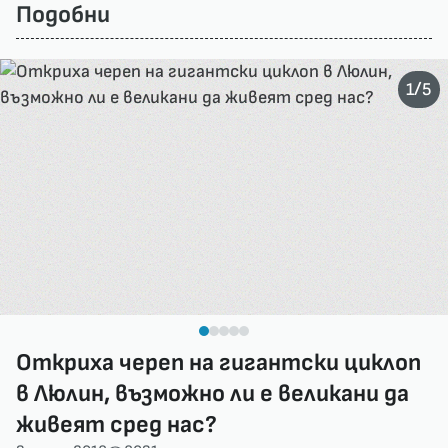
Подобни
/
1
5
Откриха череп на гигантски циклоп
в Люлин, възможно ли е великани да
живеят сред нас?