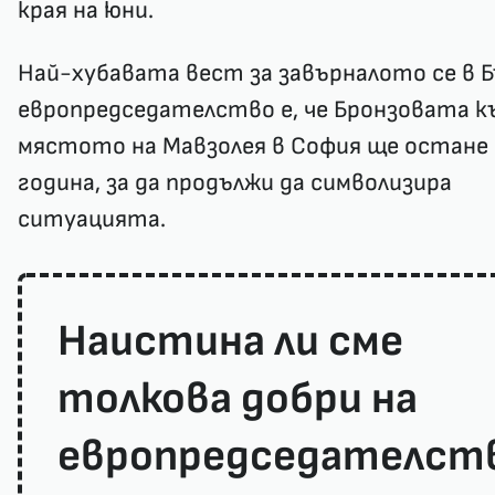
края на юни.
Най-хубавата вест за завърналото се в 
европредседателство е, че Бронзовата к
мястото на Мавзолея в София ще остане
година, за да продължи да символизира
ситуацията.
Наистина ли сме
толкова добри на
европредседателст