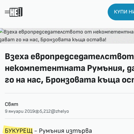
КУПИ НИ
Взеха европредседателствот
некомпетентната Румъния, д
го на нас, Бронзовата къща ос
Свят
9 януари 2019
5,212
@zhelyo
БУКУРЕЩ
- Румъния изтърва