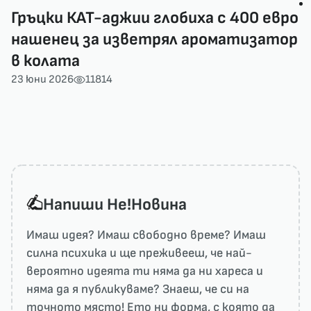
Гръцки КАТ-аджии глобиха с 400 евро
нашенец за изветрял ароматизатор
в колата
23 юни 2026
11814
Напиши He!Новина
Имаш идея? Имаш свободно време? Имаш
силна психика и ще преживееш, че най-
вероятно идеята ти няма да ни харесa и
няма да я публикуваме? Знаеш, че си на
точното място! Ето ни форма, с която да