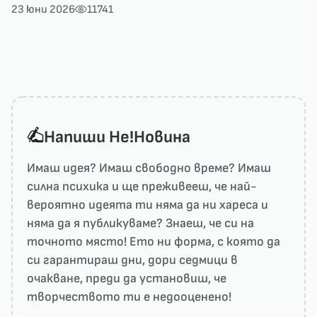
23 юни 2026
11741
Напиши He!Новина
Имаш идея? Имаш свободно време? Имаш
силна психика и ще преживееш, че най-
вероятно идеята ти няма да ни харесa и
няма да я публикуваме? Знаеш, че си на
точното място! Ето ни форма, с която да
си гарантираш дни, дори седмици в
очакване, преди да установиш, че
творчеството ти е недооценено!