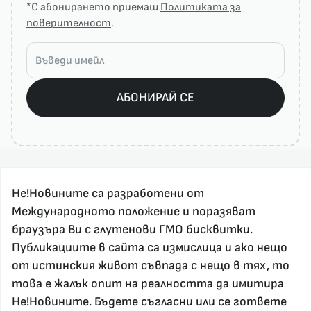
*С абонирането приемаш
Политиката за
поверителност
.
АБОНИРАЙ СЕ
Не!Новините са разработени от
Международното положение и поразяват
браузъра Ви с глутенови ГМО бисквитки.
Публикациите в сайта са измислица и ако нещо
За реклама и връзка с нас, пишете на
от истинския живот съвпада с нещо в тях, то
nenovinite@gmail.com
това е жалък опит на реалността да имитира
Контакт
Не!Новините. Бъдете съгласни или се гответе
За нас