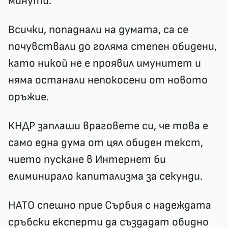
минути.
Всички, попаднали на думата, са се
почувствали до голяма степен обидени,
като никой не е проявил имунитет и
няма останали непокосени от новото
оръжие.
КНДР заплаши враговете си, че това е
само една дума от цял обиден текст,
чието пускане в Интернет би
елиминирало капитализма за секунди.
НАТО спешно прие Сърбия с надеждата
сръбски експерти да създадат обидно