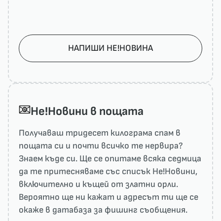
НАПИШИ НЕ!НОВИНА
He!Новини в пощата
Получаваш тридесет килограма спам в
пощата си и почти всичко те нервира?
Знаем къде си. Ще се опитаме всяка седмица
да те притесняваме със списък He!Новини,
включително и къщей от златни орли.
Вероятно ще ни кажат и адресът ти ще се
окаже в датабаза за фишинг съобщения.