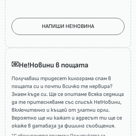
НАПИШИ НЕ!НОВИНА
He!Новини в пощата
Получаваш тридесет килограма спам в
пощата си и почти всичко те нервира?
Знаем къде си. Ще се опитаме всяка седмица
да те притесняваме със списък He!Новини,
включително и къщей от златни орли.
Вероятно ще ни кажат и адресът ти ще се
окаже в датабаза за фишинг съобщения.
*С абонирането приемаш
Политиката за