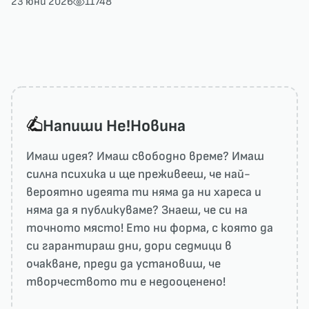
23 юни 2026
11748
Напиши He!Новина
Имаш идея? Имаш свободно време? Имаш
силна психика и ще преживееш, че най-
вероятно идеята ти няма да ни харесa и
няма да я публикуваме? Знаеш, че си на
точното място! Ето ни форма, с която да
си гарантираш дни, дори седмици в
очакване, преди да установиш, че
творчеството ти е недооценено!