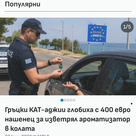
Популярни
/
1
5
Гръцки КАТ-аджии глобиха с 400 евро
нашенец за изветрял ароматизатор
в колата