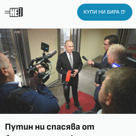
КУПИ НИ БИРА 🍺
Путин ни спасява от