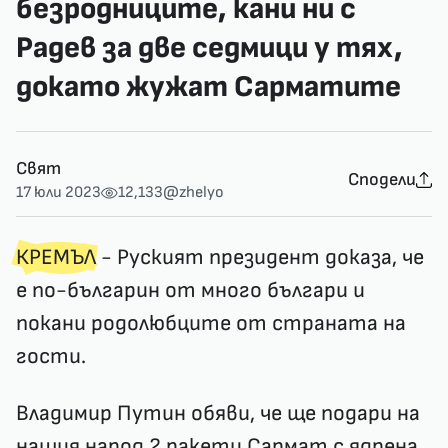
безродниците, кани ни с
Радев за две седмици у тях,
докато жужат Сарматите
Свят
Сподели
17 юли 2023
12,133
@zhelyo
КРЕМЪЛ
- Руският президент доказа, че
е по-българин от много българи и
покани родолюбците от страната на
гости.
Владимир Путин обяви, че ще подари на
нашия народ 2 ракети Сармат с ядрена