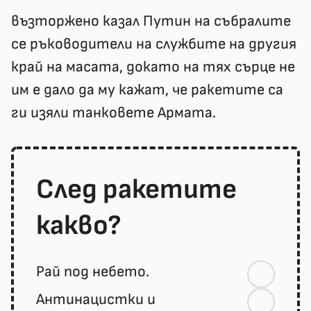
възторжено казал Путин на събралите
се ръководители на службите на другия
край на масата, докато на тях сърце не
им е дало да му кажат, че ракетите са
ги изяли танковете Армата.
След ракетите
какво?
Рай под небето.
Антинацистки и