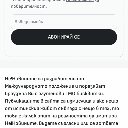
поверителност
.
АБОНИРАЙ СЕ
Не!Новините са разработени от
Международното положение и поразяват
браузъра Ви с глутенови ГМО бисквитки.
Публикациите в сайта са измислица и ако нещо
За реклама и връзка с нас, пишете на
от истинския живот съвпада с нещо в тях, то
nenovinite@gmail.com
това е жалък опит на реалността да имитира
Контакт
Не!Новините. Бъдете съгласни или се гответе
За нас