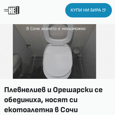
КУПИ НИ БИРА 🍺
Плевнелиев и Орешарски се
обединиха, носят си
екотоалетна в Сочи