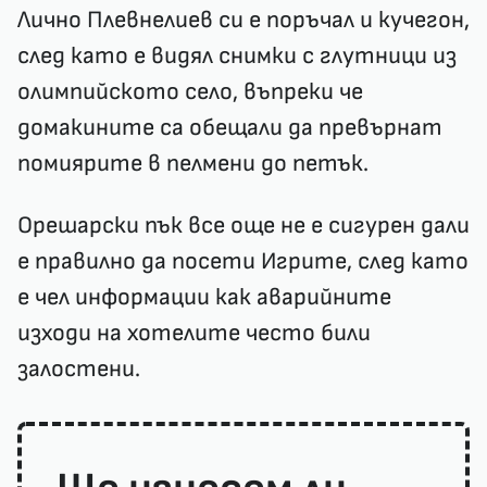
Лично Плевнелиев си е поръчал и кучегон,
след като е видял снимки с глутници из
олимпийското село, въпреки че
домакините са обещали да превърнат
помиярите в пелмени до петък.
Орешарски пък все още не е сигурен дали
е правилно да посети Игрите, след като
е чел информации как аварийните
изходи на хотелите често били
залостени.