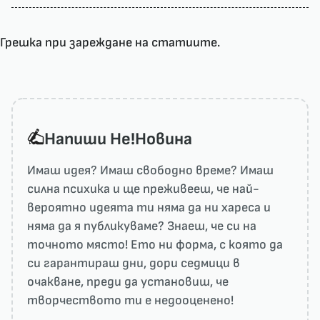
Грешка при зареждане на статиите.
Напиши He!Новина
Имаш идея? Имаш свободно време? Имаш
силна психика и ще преживееш, че най-
вероятно идеята ти няма да ни харесa и
няма да я публикуваме? Знаеш, че си на
точното място! Ето ни форма, с която да
си гарантираш дни, дори седмици в
очакване, преди да установиш, че
творчеството ти е недооценено!