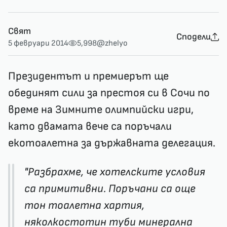
Свят
Сподели
5 февруари 2014
5,998
@zhelyo
Президентът и премиерът ще
обединят сили за престоя си в Сочи по
време на Зимните олимпийски игри,
като двамата вече са поръчали
екотоалетна за държавната делегация.
"Разбрахме, че хотелските условия
са примитивни. Поръчани са още
тон тоалетна хартия,
няколкостотин туби минерална