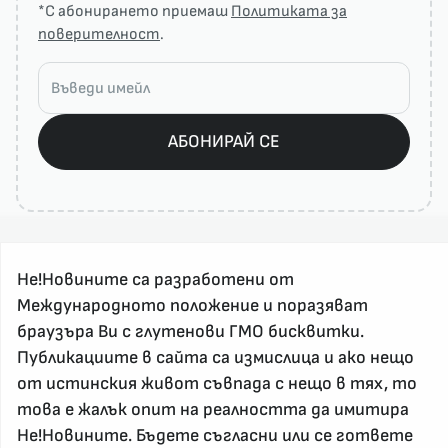
*С абонирането приемаш
Политиката за
поверителност
.
АБОНИРАЙ СЕ
Не!Новините са разработени от
Международното положение и поразяват
браузъра Ви с глутенови ГМО бисквитки.
Публикациите в сайта са измислица и ако нещо
За реклама и връзка с нас, пишете на
от истинския живот съвпада с нещо в тях, то
nenovinite@gmail.com
това е жалък опит на реалността да имитира
Контакт
Не!Новините. Бъдете съгласни или се гответе
За нас