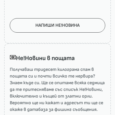
НАПИШИ НЕ!НОВИНА
He!Новини в пощата
Получаваш тридесет килограма спам в
пощата си и почти всичко те нервира?
Знаем къде си. Ще се опитаме всяка седмица
да те притесняваме със списък He!Новини,
включително и къщей от златни орли.
Вероятно ще ни кажат и адресът ти ще се
окаже в датабаза за фишинг съобщения.