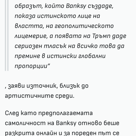
образът, който Banksy създаде,
показа истинското лице на
властта, на геополитическото
лицемерие, а появата на Тръмп даде
сериозен тласък на всичко това да
премине в истински глобални
пропорции”
, заяви източник, близък до
артистичните среди.
След като предполагаемата
самоличност на Banksy отново беше
разкрита онлайн и за пореден път се