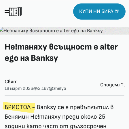
КУПИ НИ БИРА 🍺
Не!таняху всъщност е alter
ego на Banksy
Свят
Сподели
18 март 2026
2,167
@zhelyo
БРИСТОЛ -
Banksy се е превъплътил в
Бенямин Не!таняху преди около 25
години като част от дългосрочен