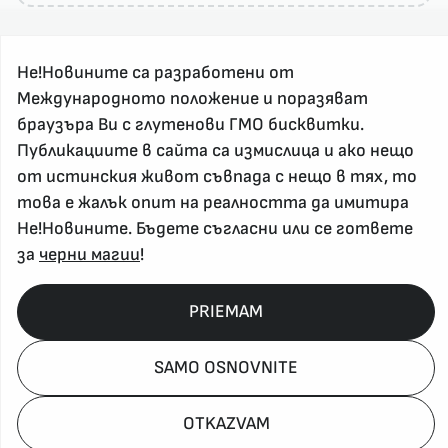
Не!Новините са разработени от
Международното положение и поразяват
браузъра Ви с глутенови ГМО бисквитки.
Публикациите в сайта са измислица и ако нещо
За реклама и връзка с нас, пишете на
от истинския живот съвпада с нещо в тях, то
nenovinite@gmail.com
това е жалък опит на реалността да имитира
Контакт
Не!Новините. Бъдете съгласни или се гответе
За нас
за
черни магии
!
Напиши Не!Новина
Абонирай се
PRIEMAM
SAMO OSNOVNITE
Policy, Rights, etc 2026
OTKAZVAM