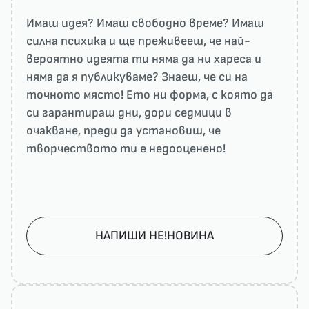
Имаш идея? Имаш свободно време? Имаш
силна психика и ще преживееш, че най-
вероятно идеята ти няма да ни харесa и
няма да я публикуваме? Знаеш, че си на
точното място! Ето ни форма, с която да
си гарантираш дни, дори седмици в
очакване, преди да установиш, че
творчеството ти е недооценено!
НАПИШИ НЕ!НОВИНА