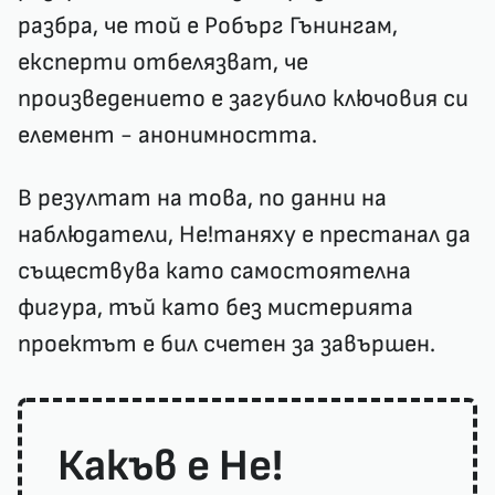
разбра, че той е Робърг Гънингам,
експерти отбелязват, че
произведението е загубило ключовия си
елемент - анонимността.
В резултат на това, по данни на
наблюдатели, Не!таняху е престанал да
съществува като самостоятелна
фигура, тъй като без мистерията
проектът е бил счетен за завършен.
Какъв е Не!