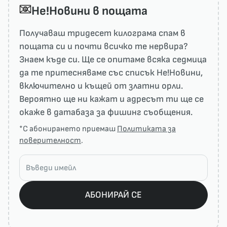
He!Новини в пощата
Получаваш тридесет килограма спам в
пощата си и почти всичко те нервира?
Знаем къде си. Ще се опитаме всяка седмица
да те притесняваме със списък He!Новини,
включително и къщей от златни орли.
Вероятно ще ни кажат и адресът ти ще се
окаже в датабаза за фишинг съобщения.
*С абонирането приемаш
Политиката за
поверителност
.
АБОНИРАЙ СЕ