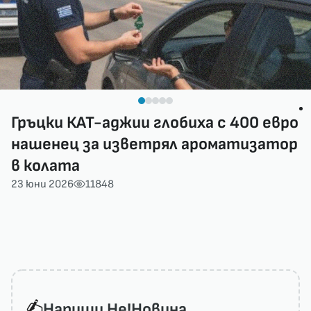
Гръцки КАТ-аджии глобиха с 400 евро
нашенец за изветрял ароматизатор
в колата
23 юни 2026
11848
Напиши He!Новина