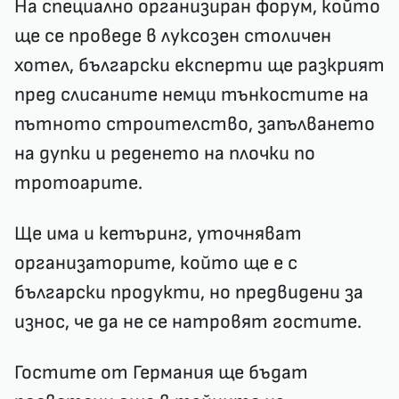
На специално организиран форум, който
ще се проведе в луксозен столичен
хотел, български експерти ще разкрият
пред слисаните немци тънкостите на
пътното строителство, запълването
на дупки и реденето на плочки по
тротоарите.
Ще има и кетъринг, уточняват
организаторите, който ще е с
български продукти, но предвидени за
износ, че да не се натровят гостите.
Гостите от Германия ще бъдат