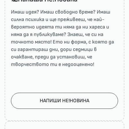
Имаш идея? Имаш свободно време? Имаш
силна психика и ще преживееш, че най-
вероятно идеята ти няма да ни харесa и
няма да я публикуваме? Знаеш, че си на
точното място! Ето ни форма, с която да
си гарантираш дни, дори седмици в
очакване, преди да установиш, че
творчеството ти е недооценено!
НАПИШИ НЕ!НОВИНА