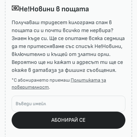
He!Новини в пощата
Получаваш тридесет килограма спам в
пощата си и почти всичко те нервира?
Знаем къде си. Ще се опитаме всяка седмица
да те притесняваме със списък He!Новини,
включително и къщей от златни орли.
Вероятно ще ни кажат и адресът ти ще се
окаже в датабаза за фишинг съобщения.
*С абонирането приемаш
Политиката за
поверителност
.
АБОНИРАЙ СЕ