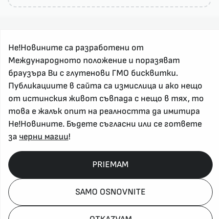
Не!Новините са разработени от
Международното положение и поразяват
браузъра Ви с глутенови ГМО бисквитки.
За реклама и връзка с нас, пишете на
Публикациите в сайта са измислица и ако нещо
nenovinite@gmail.com
от истинския живот съвпада с нещо в тях, то
Контакт
това е жалък опит на реалността да имитира
За нас
Не!Новините. Бъдете съгласни или се гответе
Напиши Не!Новина
за
черни магии
!
Абонирай се
PRIEMAM
Policy, Rights, etc 2026
SAMO OSNOVNITE