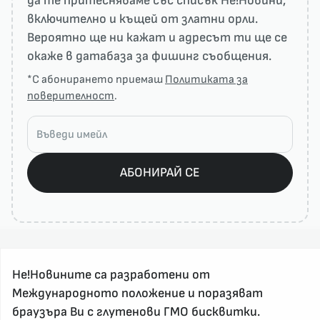
да те притесняваме със списък He!Новини,
включително и къщей от златни орли.
Вероятно ще ни кажат и адресът ти ще се
окаже в датабаза за фишинг съобщения.
*С абонирането приемаш
Политиката за
поверителност
.
АБОНИРАЙ СЕ
Не!Новините са разработени от
Международното положение и поразяват
браузъра Ви с глутенови ГМО бисквитки.