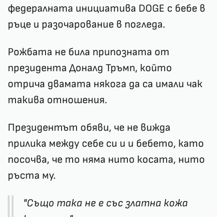
федералната инициатива DOGE с бебе в
ръце и разочарование в погледа.
Рожбата не била припозната от
президента Доналд Тръмп, който
отрича двамата някога да са имали чак
такива отношения.
Президентът обяви, че не вижда
прилика между себе си и и бебето, като
посочва, че то няма нито косата, нито
ръста му.
"Също така не е със златна кожа