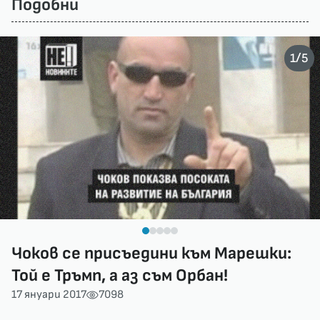
Подобни
/
1
5
Чоков се присъедини към Марешки:
Той е Тръмп, а аз съм Орбан!
17 януари 2017
7098