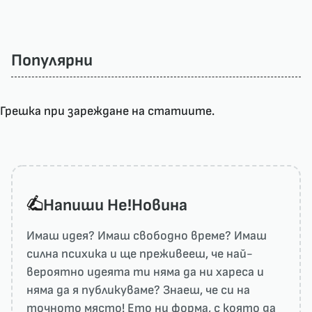
Популярни
Грешка при зареждане на статиите.
Напиши He!Новина
Имаш идея? Имаш свободно време? Имаш
силна психика и ще преживееш, че най-
вероятно идеята ти няма да ни харесa и
няма да я публикуваме? Знаеш, че си на
точното място! Ето ни форма, с която да