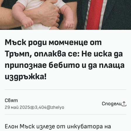
Мъск роди момченце от
Тръмп, оплаква се: Не иска да
припознае бебито и да плаща
издръжка!
Свят
Сподели
29 май 2025
3,404
@zhelyo
Елон Мъск излезе от инкубатора на