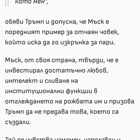
като мен",
обяви Тръмп и допусна, че Мъск е
поредният пример за отчаян човек,
който иска да го изкрънка за пари.
Мъск, от своя страна, твърди, че е
инвестирал достатъчно любов,
интелект и сливане на
институционални функции в
отглеждането на рожбата им и призова
Тръмп да не предава това, което са
създали.
Той се чувства измамен, използван и,