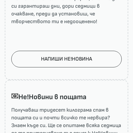
си гарантираш дни, дори седмици в
очакване, преди да установиш, че
творчеството ти е недооценено!
НАПИШИ НЕ!НОВИНА
He!Новини в пощата
Получаваш тридесет килограма спам в
пощата си и почти всичко те нервира?
Знаем къде си. Ще се опитаме всяка седмица