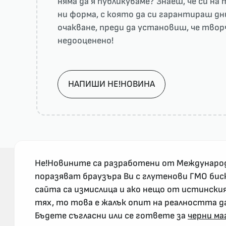
няма да я публикуваме? Знаеш, че си н
ни форма, с която да си гарантираш дн
очакване, преди да установиш, че тво
недооценено!
НАПИШИ НЕ!НОВИНА
Не!Новините са разработени от Междунаро
поразяват браузъра Ви с глутенови ГМО бис
сайта са измислица и ако нещо от истински
За реклама и връзка с нас, пишете на
тях, то това е жалък опит на реалността д
nenovinite@gmail.com
Бъдете съгласни или се гответе за
черни ма