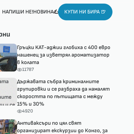
НАПИШИ НЕ!НОВИНА
КУПИ НИ БИРА 🍺
рни
Гръцки КАТ-аджии глобиха с 400 евро
нашенец за изветрял ароматизатор
в колата
11787
Държавата събра криминалните
групировки и се разбраха да намалят
скоростта по пътищата с между
15% и 30%
4920
Антиваксъри по цял свят
организират екскурзии до Конго, за