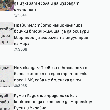
да изкарат ебола и да изградят
имунитет
3814
Правителството национализира
всички втори жилища, за да осигури
квартири за глобалната индустрия
на мира
3068
Нов скандал: Пеевски и Атанасова с
бясна скорост на една тротинетка
пред НДК, едва не блъснаха дакел
2958
Румен Радев ще представи как
конкретно да се стигне до мир между
Русия и Украйна