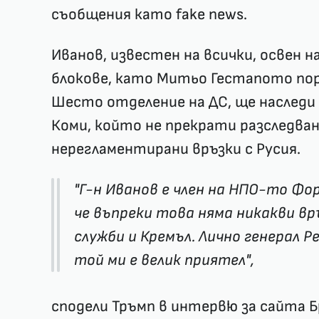
съобщения като fake news.
Иванов, известен на всички, освен
блокове, като Митьо Гестапото пора
Шесто отделение на ДС, ще наследи
Коми, който не прекрати разследван
нерегламентирани връзки с Русия.
"Г-н Иванов е член на НПО-то Фор
че въпреки това няма никакви в
служби и Кремъл. Лично генерал Р
той ми е велик приятел",
сподели Тръмп в интервю за сайта 