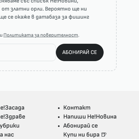
няваме със списък He!Новини,
 от златни орли. Вероятно ще ни
ще се окаже в датабаза за фишинг
аш
Политиката за поверителност
.
АБОНИРАЙ СЕ
е!Засада
Контакт
е!Здраве
Напиши Не!Новина
убрики
Абонирай се
а нас
Купи ни бира 🍺