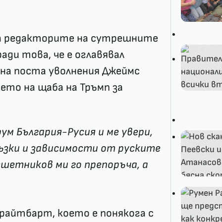
 на редакторите на сутрешните
ди това, че е оглавявал
 на поста уволнения Джеймс
ето на щаба на Тръмп за
ум България-Русия и ме увери,
ръзки и зависимости от руските
ешетников ми го препоръча, а
Брайтбарт, което е понякога с