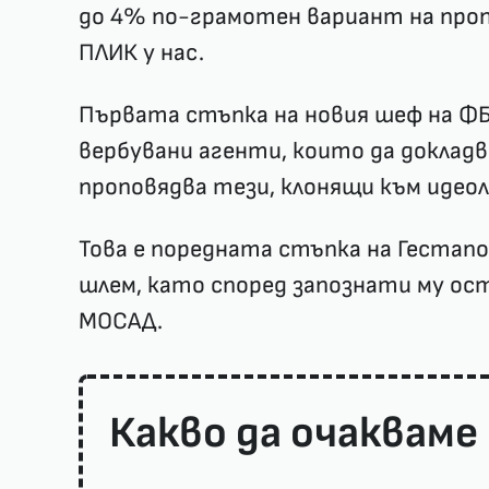
до 4% по-грамотен вариант на про
ПЛИК у нас.
Първата стъпка на новия шеф на ФБ
вербувани агенти, които да докладв
проповядва тези, клонящи към идеол
Това е поредната стъпка на Гестап
шлем, като според запознати му ост
МОСАД.
Какво да очакваме