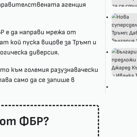
правителствената агенция
Р е да направи мрежа от
ат кой пуска вицове за Тръмп и
огическа диверсия.
ото към големия разузнавачески
ава само да се запише в
 от ФБР?