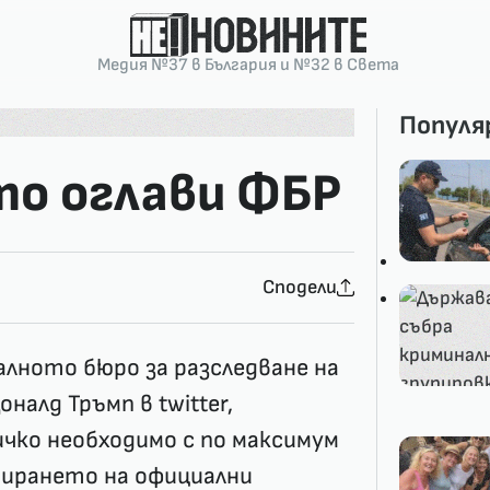
Медия №37 в България и №32 в Света
Популя
о оглави ФБР
Сподели
лното бюро за разследване на
налд Тръмп в twitter,
чко необходимо с по максимум
тирането на официални