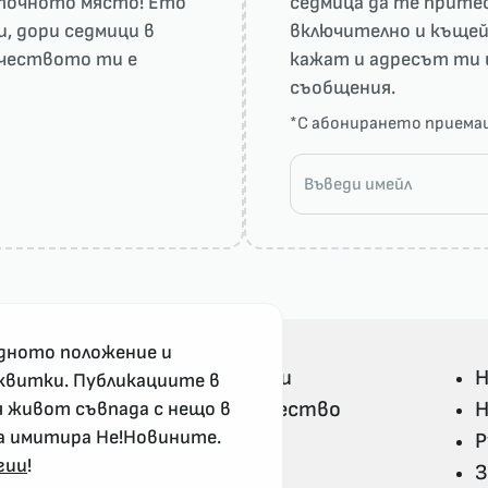
а точното място! Ето
седмица да те притес
и, дори седмици в
включително и къщей
рчеството ти е
кажат и адресът ти 
съобщения.
*С абонирането прием
дното положение и
Всички Не!Новини
Н
квитки. Публикациите в
Политика и общество
Н
я живот съвпада с нещо в
а имитира Не!Новините.
Свят
Р
гии
!
Не!Ука и култура
З