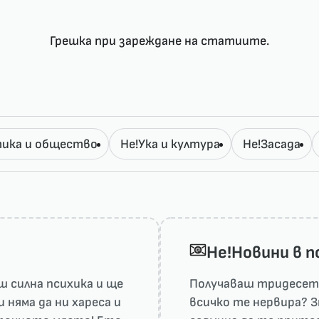
Грешка при зареждане на статиите.
ика и общество
Не!Ука и култура
Не!Засада
He!Новини в 
 силна психика и ще
Получаваш тридесет 
няма да ни харесa и
всичко те нервира? З