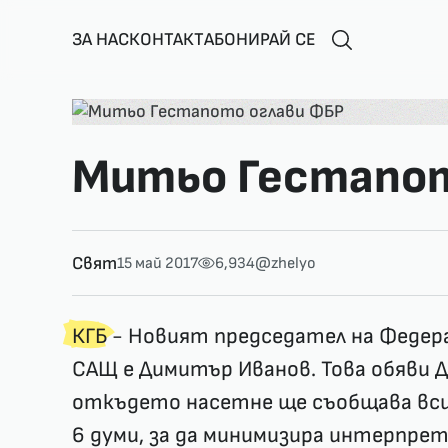
ЗА НАС
КОНТАКТ
АБОНИРАЙ СЕ
Митьо Гестапот
Свят
15 май 2017
6,934
@zhelyo
КГБ
- Новият председател на Федера
САЩ е Димитър Иванов. Това обяви До
откъдето насетне ще съобщава вси
6 думи, за да минимизира интерпре