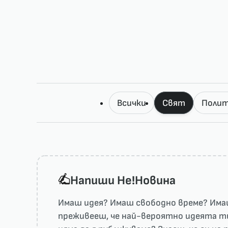
Всички
Свят
Полит
Напиши He!Новина
Имаш идея? Имаш свободно време? Имаш
преживееш, че най-вероятно идеята ти 