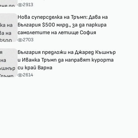
2913
Нова суперсделка на Тръмп: Дава на
България $500 млрд., за да паркира
самолетите на летище София
2703
България предложи на Джаред Къшнър
и Иванка Тръмп да направят курорта
си край Варна
2614