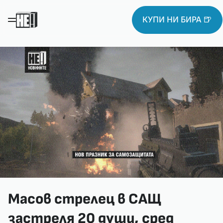
КУПИ НИ БИРА 🍺
Масов стрелец в САЩ
застреля 20 души, сред