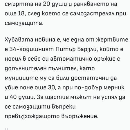
смъртта на 20 души и раняването на
още 18, след което се самозастрелял при
самозащита.
Хубавата новина е, че една от жертвите
е 34-годишният Питър Барзли, който е
носил в себе си автоматично оръжие с
допълнителен пълнител, като
мунициите му са били достатъчни да
убие поне още 30, а при по-добър мерник
и 40 души. За щастие мъжът не успял да
се самозащити въпреки
превъзхождащото въоръжение.