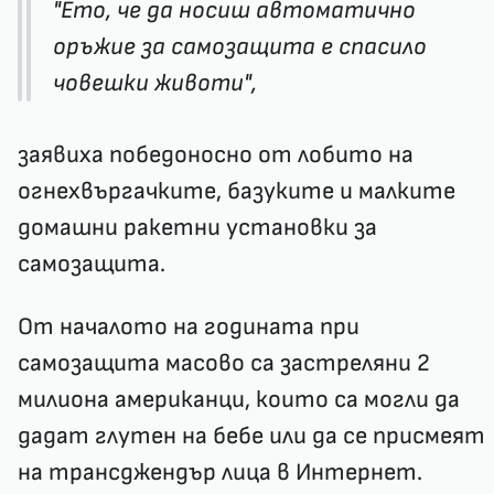
"Ето, че да носиш автоматично
оръжие за самозащита е спасило
човешки животи",
заявиха победоносно от лобито на
огнехвъргачките, базуките и малките
домашни ракетни установки за
самозащита.
От началото на годината при
самозащита масово са застреляни 2
милиона американци, които са могли да
дадат глутен на бебе или да се присмеят
на трансджендър лица в Интернет.