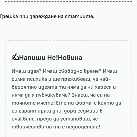
Грешка при зареждане на статиите.
Напиши He!Новина
Имаш идея? Имаш свободно време? Имаш
силна психика и ще преживееш, че най-
вероятно идеята ти няма да ни харесa и
няма да я публикуваме? Знаеш, че си на
точното място! Ето ни форма, с която да
си гарантираш дни, дори седмици в
очакване, преди да установиш, че
творчеството ти е недооценено!