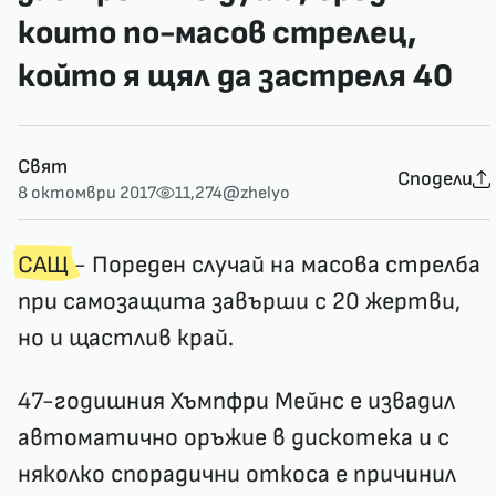
които по-масов стрелец,
който я щял да застреля 40
Свят
Сподели
8 октомври 2017
11,274
@zhelyo
САЩ
- Пореден случай на масова стрелба
при самозащита завърши с 20 жертви,
но и щастлив край.
47-годишния Хъмпфри Мейнс е извадил
автоматично оръжие в дискотека и с
няколко спорадични откоса е причинил