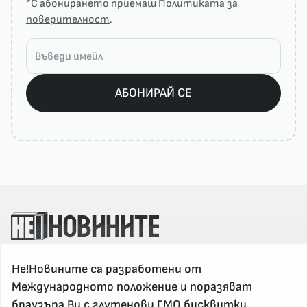
*С абонирането приемаш
Политиката за
поверителност
.
АБОНИРАЙ СЕ
За реклама и връзка с нас, пишете на
nenovinite@gmail.com
Не!Новините са разработени от
Контакт
Международното положение и поразяват
За нас
браузъра Ви с глутенови ГМО бисквитки.