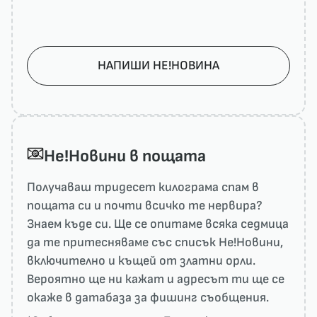
НАПИШИ НЕ!НОВИНА
He!Новини в пощата
Получаваш тридесет килограма спам в
пощата си и почти всичко те нервира?
Знаем къде си. Ще се опитаме всяка седмица
да те притесняваме със списък He!Новини,
включително и къщей от златни орли.
Вероятно ще ни кажат и адресът ти ще се
окаже в датабаза за фишинг съобщения.