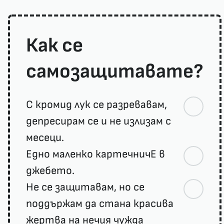
Как се
самозащитавате?
С кромид лук се разревавам,
депресирам се и не излизам с
месеци.
Едно маленко картечничЕ в
джебето.
Не се защитавам, но се
поддържам да стана красива
жертва на нечия чужда