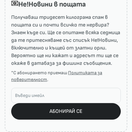
He!Новини в пощата
Получаваш тридесет килограма спам в
пощата си и почти всичко те нервира?
Знаем къде си. Ще се опитаме всяка седмица
да те притесняваме със списък He!Новини,
включително и къщей от златни орли.
Вероятно ще ни кажат и адресът ти ще се
окаже в датабаза за фишинг съобщения.
*С абонирането приемаш
Политиката за
поверителност
.
АБОНИРАЙ СЕ