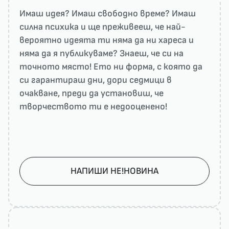
Имаш идея? Имаш свободно време? Имаш
силна психика и ще преживееш, че най-
вероятно идеята ти няма да ни харесa и
няма да я публикуваме? Знаеш, че си на
точното място! Ето ни форма, с която да
си гарантираш дни, дори седмици в
очакване, преди да установиш, че
творчеството ти е недооценено!
НАПИШИ НЕ!НОВИНА