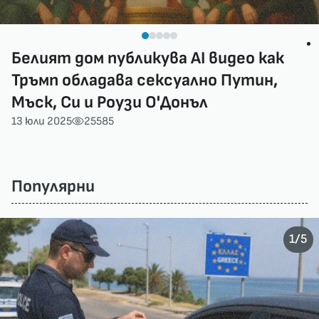
Белият дом публикува AI видео как
Тръмп обладава сексуално Путин,
Мъск, Си и Роузи О'Донъл
13 юли 2025
25585
Популярни
/
1
5