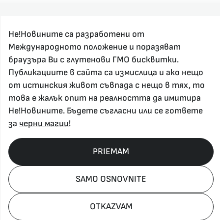
Не!Новините са разработени от
Международното положение и поразяват
браузъра Ви с глутенови ГМО бисквитки.
Публикациите в сайта са измислица и ако нещо
За реклама и връзка с нас, пишете на
от истинския живот съвпада с нещо в тях, то
nenovinite@gmail.com
това е жалък опит на реалността да имитира
Контакт
Не!Новините. Бъдете съгласни или се гответе
За нас
за
черни магии
!
Напиши Не!Новина
Абонирай се
PRIEMAM
SAMO OSNOVNITE
Policy, Rights, etc 2026
OTKAZVAM