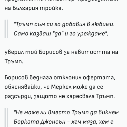
на България тройка.
"Тръмп съм си го добавил в любими.
Само казваш "да" и го уреждаме",
уверил той Борисов за навитостта на
Тръмп.
Борисов веднага отклонил офертата,
обяснявайки, че Меркел може да се
разсърди, защото не харесвала Тръмп.
"Не може ли вместо Тръмп да викнем
Борката Джонсън - хем мяза, хем е