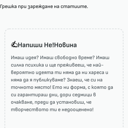
Грешка при зареждане на статиите.
Напиши He!Новина
Имаш идея? Имаш свободно време? Имаш
силна психика и ще преживееш, че най-
вероятно идеята ти няма да ни харесa и
няма да я публикуваме? Знаеш, че си на
точното място! Ето ни форма, с която да
си гарантираш дни, дори седмици в
очакване, преди да установиш, че
творчеството ти е недооценено!