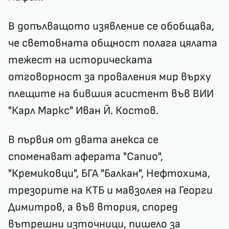
В допълващото изявление се обобщава,
че световната общност полага цялата
тежест на историческата
отговорност за проваления мир върху
плещите на бившия асистент във ВИИ
"Карл Маркс" Иван Й. Костов.
В първия от двата анекса се
споменават аферата "Сапио",
"Кремиковци", БГА "Балкан", Нефтохима,
трезорите на КТБ и мавзолея на Георги
Димитров, а във втория, според
вътрешни източници, пишело за