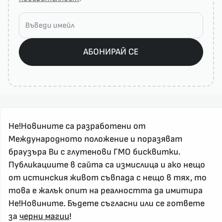
АБОНИРАЙ СЕ
Не!Новините са разработени от
Международното положение и поразяват
браузъра Ви с глутенови ГМО бисквитки.
За реклама и връзка с нас, пишете на
Публикациите в сайта са измислица и ако нещо
nenovinite@gmail.com
от истинския живот съвпада с нещо в тях, то
Контакт
това е жалък опит на реалността да имитира
За нас
Не!Новините. Бъдете съгласни или се гответе
за
черни магии
!
Напиши Не!Новина