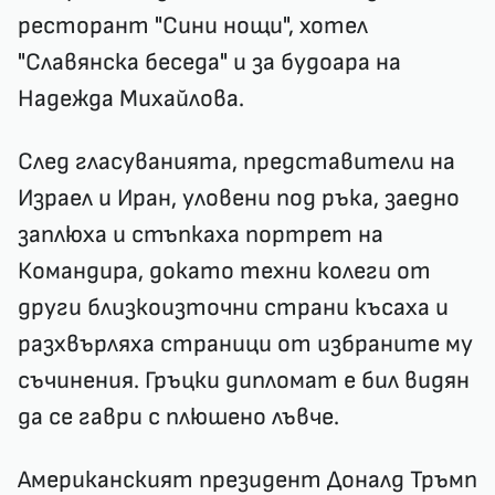
ресторант "Сини нощи", хотел
"Славянска беседа" и за будоара на
Надежда Михайлова.
След гласуванията, представители на
Израел и Иран, уловени под ръка, заедно
заплюха и стъпкаха портрет на
Командира, докато техни колеги от
други близкоизточни страни късаха и
разхвърляха страници от избраните му
съчинения. Гръцки дипломат е бил видян
да се гаври с плюшено лъвче.
Американският президент Доналд Тръмп