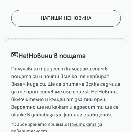
НАПИШИ НЕ!НОВИНА
He!Новини в пощата
Получаваш тридесет килограма спам в
пощата си и почти всичко те нервира?
Знаем къде си. Ще се опитаме всяка седмица
да те притесняваме със списък He!Новини,
включително и къщей от златни орли.
Вероятно ще ни кажат и адресът ти ще се
окаже в датабаза за фишинг съобщения.
*С абонирането приемаш
Политиката за
поверителност
.