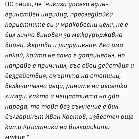
ОС реши, че
"никога досега един-
единствен индивид, преследвайки
користните си и мракобесни цели, не е
бил лично виновен за междудържавна
война, жертви и разрушения. Ако има
някой, който не само е допринесъл, но
направо е причинил, със свои действия и
бездействия, смъртта на стотици,
включително деца, раните на десетки
хиляди, както и нещастието на два
народа, то това без съмнение е бил
българинът Иван Костов, известен още
като Кръстника на българската
мафия."