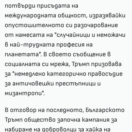
потвърди присъдата на
международната общност, изразявайки
опустошителното си разочарование
от намесата на "случайници и неможачи
в най-трудната професия на
планетата". В своето съобщение в
социалната си мрежа, Тръмп призовава
за "немедлено категорично правосъдие
за античовешки престъпници и
мизантропи".
В отговор на последното, Българското
Тръмп общество започна кампания за
набиране на доброволци за хайка на