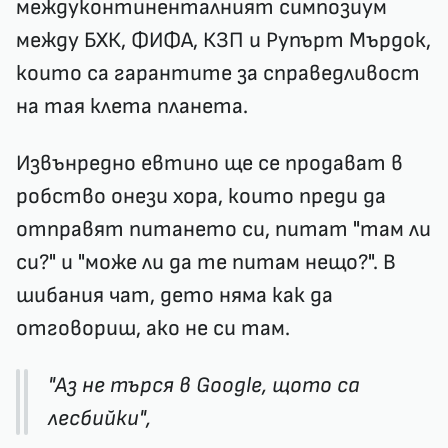
междуконтиненталният симпозиум
между БХК, ФИФА, КЗП и Рупърт Мърдок,
които са гарантите за справедливост
на тая клета планета.
Извънредно евтино ще се продават в
робство онези хора, които преди да
отправят питането си, питат "там ли
си?" и "може ли да те питам нещо?". В
шибания чат, дето няма как да
отговориш, ако не си там.
"Аз не търся в Google, щото са
лесбийки",