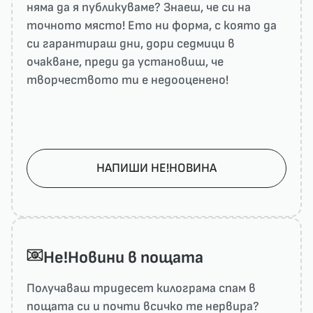
няма да я публикуваме? Знаеш, че си на
точното място! Ето ни форма, с която да
си гарантираш дни, дори седмици в
очакване, преди да установиш, че
творчеството ти е недооценено!
НАПИШИ НЕ!НОВИНА
He!Новини в пощата
Получаваш тридесет килограма спам в
пощата си и почти всичко те нервира?