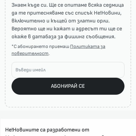
Знаем къде си. Ще се опитаме всяка седмица
да те притесняваме със списък He!Новини,
включително и къщей от златни орли.
Вероятно ще ни кажат и адресът ти ще се
окаже в датабаза за фишинг съобщения.
*С абонирането приемаш
Политиката за
поверителност
.
АБОНИРАЙ СЕ
Не!Новините са разработени от