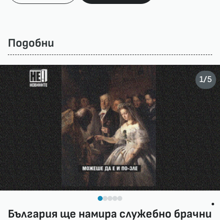
Подобни
/
1
5
България ще намира служебно брачни