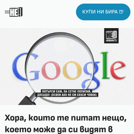
КУПИ НИ БИРА 🍺
Хора, които те питат нещо,
което може да си видят в