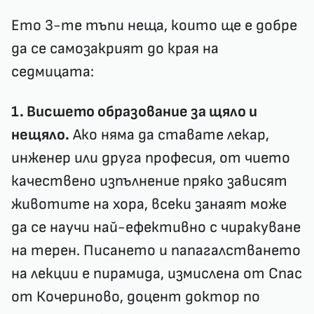
Ето 3-те тъпи нещa, които ще е добре
да се самозакрият до края на
седмицата:
1. Висшето образование за щяло и
нещяло.
Ако няма да ставате лекар,
инженер или друга професия, от чието
качествено изпълнение пряко зависят
животите на хора, всеки занаят може
да се научи най-ефективно с чиракуване
на терен. Писането и папагалстването
на лекции е пирамида, измислена от Спас
от Кочериново, доцент доктор по