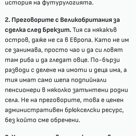
история на футурулогията.
2. Преговорите с Великобритания за
сделка след Брекзит.
Тия са някакъв
остров, даже не са в Европа. Като не им
се занимава, просто чао и да си ловят
там риба и да гледат овце. По-бързи
разводи с делене на имоти и деца има, а
тия имат само шепа подпийнали
пенсионери в няколко затънтени родни
села. Не на преговорите, това е ценен
административен брюкселски ресурс,
без който сме обречени.