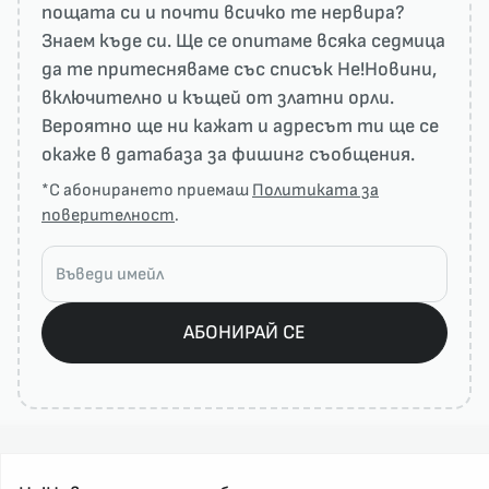
пощата си и почти всичко те нервира?
Знаем къде си. Ще се опитаме всяка седмица
да те притесняваме със списък He!Новини,
включително и къщей от златни орли.
Вероятно ще ни кажат и адресът ти ще се
окаже в датабаза за фишинг съобщения.
*С абонирането приемаш
Политиката за
поверителност
.
АБОНИРАЙ СЕ