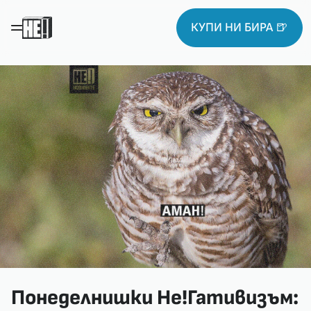
КУПИ НИ БИРА 🍺
Понеделнишки Не!Гативизъм: