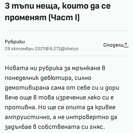
3 тъпи неща, които да се
променят (Част I)
Рубрики
Сподели
29 октомври 2017
9,271
@zhelyo
Новата ни рубрика за мрънкане в
понеделник дебютира, силно
демотивирана сама от себе си и дори
вече още в това изречение леко си е
противна. Но ще се опита да кривее
алтруистично, а не интровертно да
задълбае в собствената си гняс.