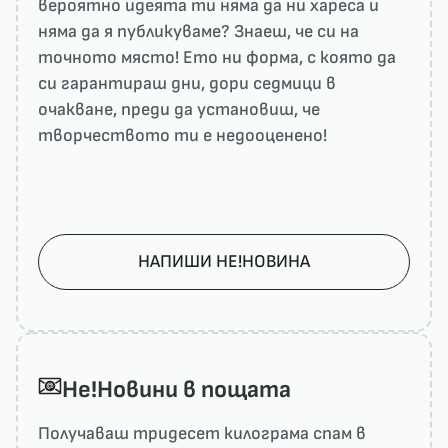
вероятно идеята ти няма да ни харесa и
няма да я публикуваме? Знаеш, че си на
точното място! Ето ни форма, с която да
си гарантираш дни, дори седмици в
очакване, преди да установиш, че
творчеството ти е недооценено!
НАПИШИ НЕ!НОВИНА
He!Новини в пощата
Получаваш тридесет килограма спам в