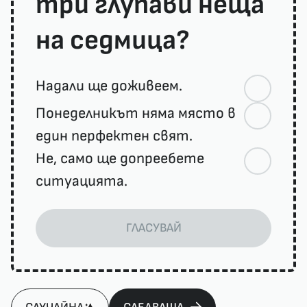
три глупави неща
на седмица?
Надали ще доживеем.
Понеделникът няма място в
един перфектен свят.
Не, само ще допреебете
ситуацията.
ГЛАСУВАЙ