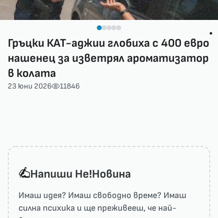
Гръцки КАТ-аджии глобиха с 400 евро
нашенец за изветрял ароматизатор
в колата
23 юни 2026
11846
Напиши He!Новина
Имаш идея? Имаш свободно време? Имаш
силна психика и ще преживееш, че най-