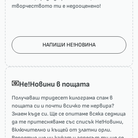
творчеството ти е недооценено!
НАПИШИ НЕ!НОВИНА
He!Новини в пощата
Получаваш тридесет килограма спам в
пощата си и почти всичко те нервира?
Знаем къде си. Ще се опитаме всяка седмица
да те притесняваме със списък He!Новини,
включително и къщей от златни орли.
Вероятно ще ни кажат и адресът ти ще се