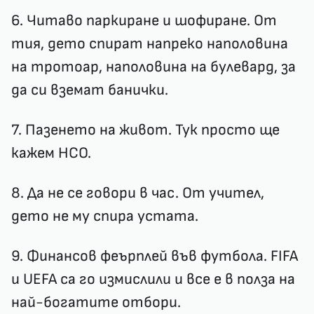
6. Читаво паркиране и шофиране. От
тия, дето спират напреко наполовина
на тротоар, наполовина на булевард, за
да си вземат банички.
7. Пазенето на живот. Тук просто ще
кажем НСО.
8. Да не се говори в час. От учител,
дето не му спира устата.
9. Финансов феърплей във футбола. FIFA
и UEFA са го измислили и все е в полза на
най-богатите отбори.