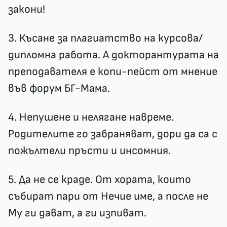
закони!
3. Късане за плагиатство на курсова/
дипломна работа. А докторантурата на
преподавателя е копи-пейст от мнение
във форум БГ-Мама.
4. Непушене и нелягане навреме.
Родителите го забраняват, дори да са с
пожълтели пръсти и инсомния.
5. Да не се краде. От хората, които
събират пари от Нечие име, а после не
Му ги дават, а ги изпиват.