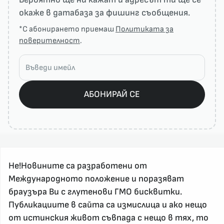
окаже в датабаза за фишинг съобщения.
*С абонирането приемаш
Политиката за
поверителност
.
АБОНИРАЙ СЕ
Не!Новините са разработени от
Международното положение и поразяват
браузъра Ви с глутенови ГМО бисквитки.
Публикациите в сайта са измислица и ако нещо
За реклама и връзка с нас, пишете на
от истинския живот съвпада с нещо в тях, то
nenovinite@gmail.com