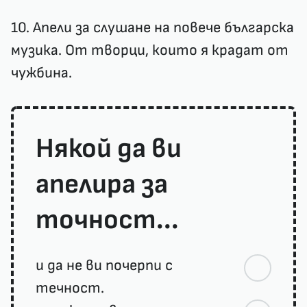
10. Апели за слушане на повече българска
музика. От творци, които я крадат от
чужбина.
Някой да ви
апелира за
точност...
и да не ви почерпи с
течност.