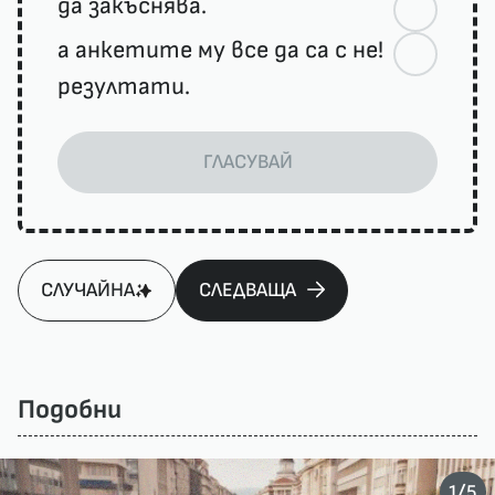
да закъснява.
а анкетите му все да са с не!
резултати.
ГЛАСУВАЙ
СЛУЧАЙНА
СЛЕДВАЩА
Подобни
/
1
5