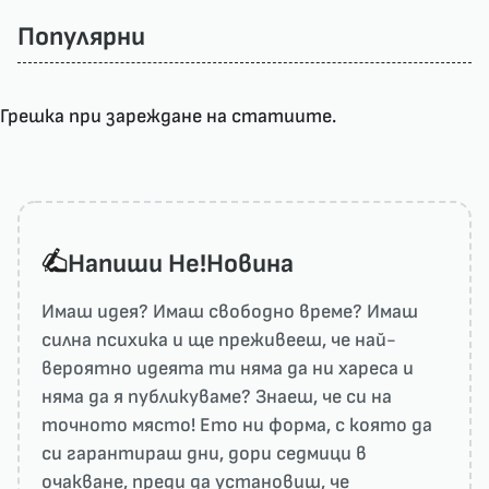
Популярни
Грешка при зареждане на статиите.
Напиши He!Новина
Имаш идея? Имаш свободно време? Имаш
силна психика и ще преживееш, че най-
вероятно идеята ти няма да ни харесa и
няма да я публикуваме? Знаеш, че си на
точното място! Ето ни форма, с която да
си гарантираш дни, дори седмици в
очакване, преди да установиш, че