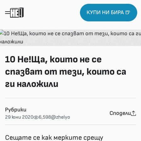
КУПИ НИ БИРА 🍺
10 Не!Ща, които не се
спазват от тези, които са
ги наложили
Рубрики
Сподели
29 юни 2020
6,598
@zhelyo
Сещате се как мерките срещу