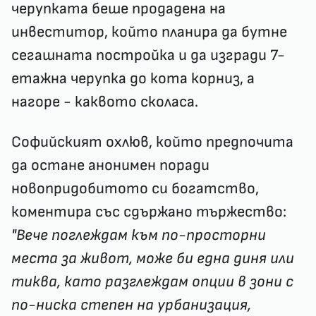
черупката беше продадена на
инвеститор, който планира да бутне
сегашната постройка и да изгради 7-
етажна черупка до кота корниз, а
нагоре - каквото сколаса.
Софийският охлюв, който предпочита
да остане анонимен поради
новопридобитото си богатство,
коментира със сдържано тържество:
"Вече поглеждам към по-просторни
места за живот, може би една диня или
тиква, като разглеждам опции в зони с
по-ниска степен на урбанизация,