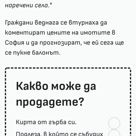
наречени села."
Граждани веднага се втурнаха да
коментират цените на имотите в
София и да прогнозират, че ей сега ще
се пукне балонът.
Какво може да
продадете?
Кирта от гърба си.
Подлеза, в който се събудих