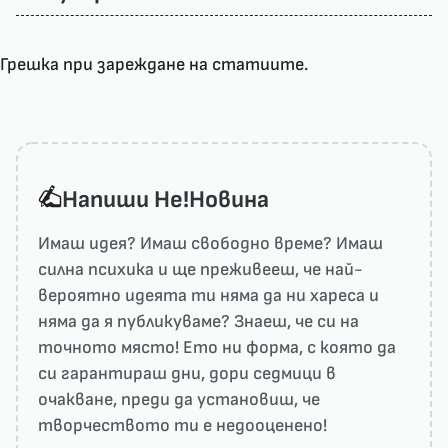
Грешка при зареждане на статиите.
Напиши He!Новина
Имаш идея? Имаш свободно време? Имаш
силна психика и ще преживееш, че най-
вероятно идеята ти няма да ни харесa и
няма да я публикуваме? Знаеш, че си на
точното място! Ето ни форма, с която да
си гарантираш дни, дори седмици в
очакване, преди да установиш, че
творчеството ти е недооценено!