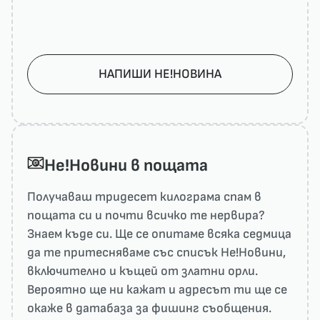
НАПИШИ НЕ!НОВИНА
He!Новини в пощата
Получаваш тридесет килограма спам в
пощата си и почти всичко те нервира?
Знаем къде си. Ще се опитаме всяка седмица
да те притесняваме със списък He!Новини,
включително и къщей от златни орли.
Вероятно ще ни кажат и адресът ти ще се
окаже в датабаза за фишинг съобщения.