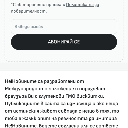
*С абонирането приемаш
Политиката за
поверителност
.
АБОНИРАЙ СЕ
Не!Новините са разработени от
Международното положение и поразяват
браузъра Ви с глутенови ГМО бисквитки.
Публикациите в сайта са измислица и ако нещо
За реклама и връзка с нас, пишете на
от истинския живот съвпада с нещо в тях, то
nenovinite@gmail.com
това е жалък опит на реалността да имитира
Контакт
Не!Новините. Бъдете съгласни или се гответе