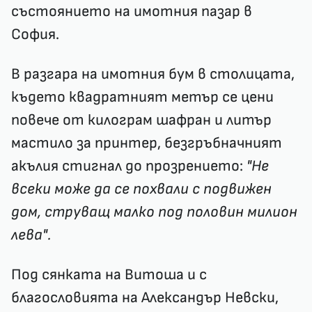
състоянието на имотния пазар в
София.
В разгара на имотния бум в столицата,
където квадратният метър се цени
повече от килограм шафран и литър
мастило за принтер, безгръбначният
акълия стигнал до прозрението:
"Не
всеки може да се похвали с подвижен
дом, струващ малко под половин милион
лева".
Под сянката на Витоша и с
благословията на Александър Невски,