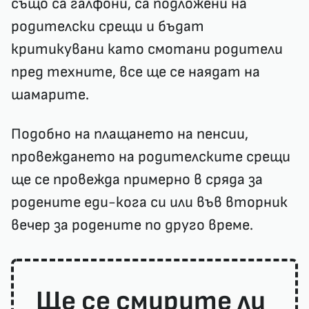
също са галфони, са подложени на
родителски срещи и бъдат
критикувани като смотани родители
пред техните, все ще се наядат на
шамарите.
Подобно на плащането на пенсии,
провеждането на родителските срещи
ще се провежда примерно в сряда за
родените еди-кога си или във вторник
вечер за родените по друго време.
Ще се смирите ли