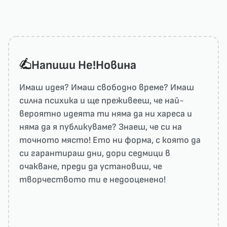
Напиши He!Новина
Имаш идея? Имаш свободно време? Имаш
силна психика и ще преживееш, че най-
вероятно идеята ти няма да ни харесa и
няма да я публикуваме? Знаеш, че си на
точното място! Ето ни форма, с която да
си гарантираш дни, дори седмици в
очакване, преди да установиш, че
творчеството ти е недооценено!