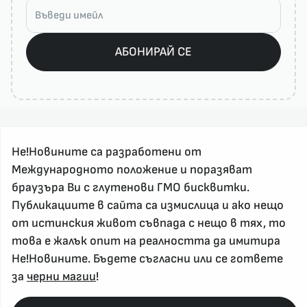
АБОНИРАЙ СЕ
Не!Новините са разработени от
Международното положение и поразяват
браузъра Ви с глутенови ГМО бисквитки.
Публикациите в сайта са измислица и ако нещо
За реклама и връзка с нас, пишете на
nenovinite@gmail.com
от истинския живот съвпада с нещо в тях, то
Контакт
това е жалък опит на реалността да имитира
Не!Новините. Бъдете съгласни или се гответе
За нас
за
черни магии
!
Напиши Не!Новина
Абонирай се