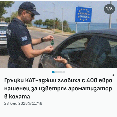
/
1
5
Гръцки КАТ-аджии глобиха с 400 евро
нашенец за изветрял ароматизатор
в колата
23 юни 2026
11748