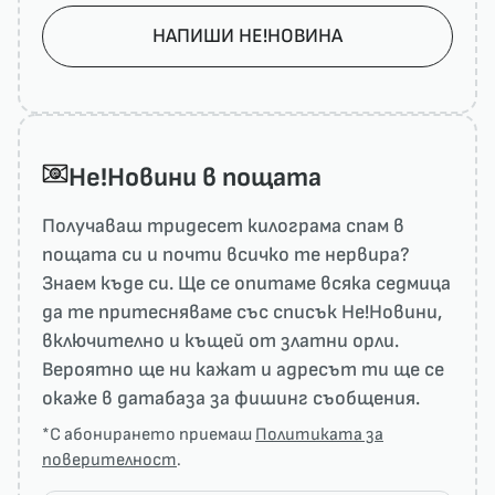
НАПИШИ НЕ!НОВИНА
He!Новини в пощата
Получаваш тридесет килограма спам в
пощата си и почти всичко те нервира?
Знаем къде си. Ще се опитаме всяка седмица
да те притесняваме със списък He!Новини,
включително и къщей от златни орли.
Вероятно ще ни кажат и адресът ти ще се
окаже в датабаза за фишинг съобщения.
*С абонирането приемаш
Политиката за
поверителност
.