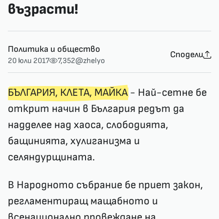
възрасти!
Политика и общество
Сподели
20 юли 2017
7,352
@zhelyo
БЪЛГАРИЯ, КЛЕТА, МАЙКА
- Най-сетне бе
открит начин в България редът да
надделее над хаоса, слободията,
бащинията, хулиганизма и
селяндурщината.
В Народното събрание бе приет закон,
регламентиращ мащабното и
всенационално провеждане на