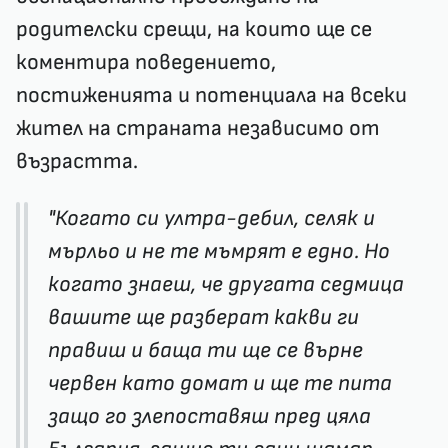
родителски срещи, на които ще се
коментира поведението,
постиженията и потенциала на всеки
жител на страната независимо от
възрастта.
"Когато си ултра-дебил, селяк и
мърльо и не те мъмрят е едно. Но
когато знаеш, че другата седмица
вашите ще разберат какви ги
правиш и баща ти ще се върне
червен като домат и ще те пита
защо го злепоставяш пред цяла