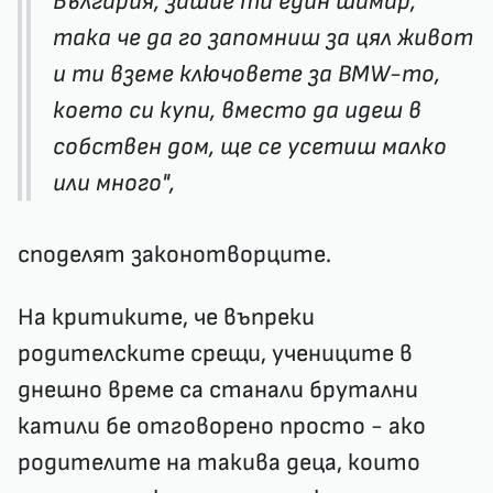
България, зашие ти един шамар,
така че да го запомниш за цял живот
и ти вземе ключовете за BMW-то,
което си купи, вместо да идеш в
собствен дом, ще се усетиш малко
или много",
споделят законотворците.
На критиките, че въпреки
родителските срещи, учениците в
днешно време са станали брутални
катили бе отговорено просто - ако
родителите на такива деца, които