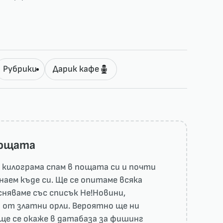
Рубрики
Дарик кафе
пощата
килограма спам в пощата си и почти
наем къде си. Ще се опитаме всяка
няваме със списък He!Новини,
 от златни орли. Вероятно ще ни
ще се окаже в датабаза за фишинг