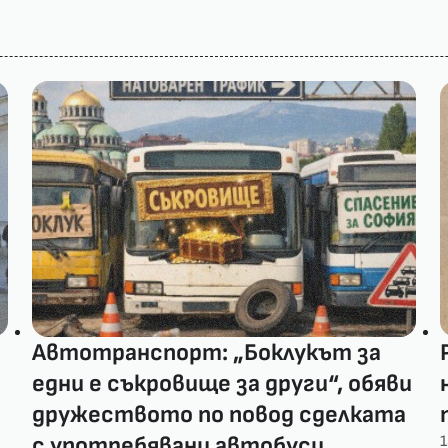
Автотранспорт: „Боклукът за
едни е съкровище за други“, обяви
дружеството по повод сделката
с употребявани автобуси
1