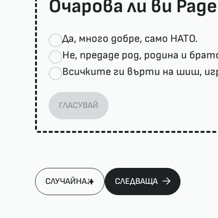
Очарова ли ви Рад
Да, много добре, само НАТО.
Не, предаде род, родина и брат
Всичките ги върти на шиш, иг
ГЛАСУВАЙ
СЛУЧАЙНА
СЛЕДВАЩА