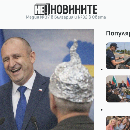
Медия №37 в България и №32 в Света
Популя