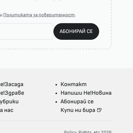
аш
Политиката за поверителност
.
АБОНИРАЙ СЕ
е!Засада
Контакт
е!Здраве
Напиши Не!Новина
убрики
Абонирай се
а нас
Купи ни бира 🍺
Policy, Rights, etc 2026