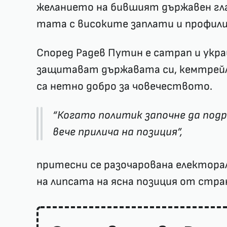
желанието на бившият държавен глав
тата с високите заплати и профили 
Според Радев Путин е сатрап и укра
защитават държавата си, кемтрейл
са нетно добро за човечеството.
“Когато политик започне да подре
вече прилича на позиция”,
притесни се разочарована електорал
на липсата на ясна позиция от стра