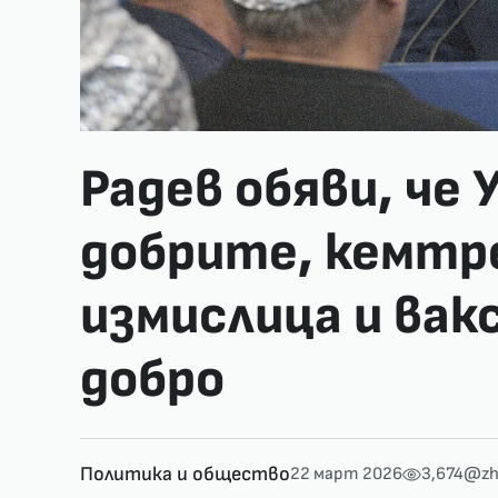
Радев обяви, че 
добрите, кемтр
измислица и вак
добро
Политика и общество
22 март 2026
3,674
@zh