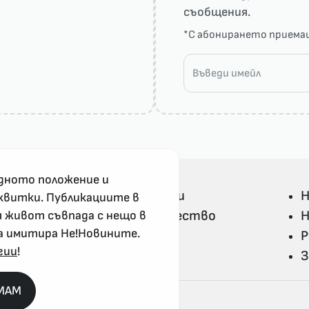
съобщения.
*С абонирането прием
дното положение и
Всички Не!Новини
Н
квитки. Публикациите в
Политика и общество
Н
я живот съвпада с нещо в
а имитира Не!Новините.
Свят
Р
гии
!
Не!Ука и култура
З
MAM