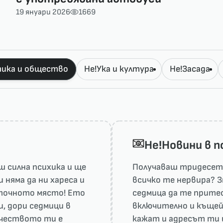
19 януари 2026
1669
ика и общество
Не!Ука и култура
Не!Засада
He!Новини в 
 силна психика и ще
Получаваш тридесет 
няма да ни харесa и
всичко те нервира? З
а точното място! Ето
седмица да те притес
и, дори седмици в
включително и къщей
рчеството ти е
кажат и адресът ти 