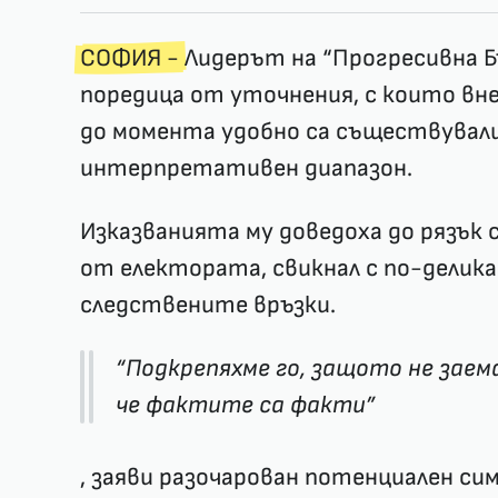
СОФИЯ -
Лидерът на “Прогресивна Б
поредица от уточнения, с които вн
до момента удобно са съществувал
интерпретативен диапазон.
Изказванията му доведоха до рязък 
от електората, свикнал с по-дели
следствените връзки.
“Подкрепяхме го, защото не заем
че фактите са факти”
, заяви разочарован потенциален с