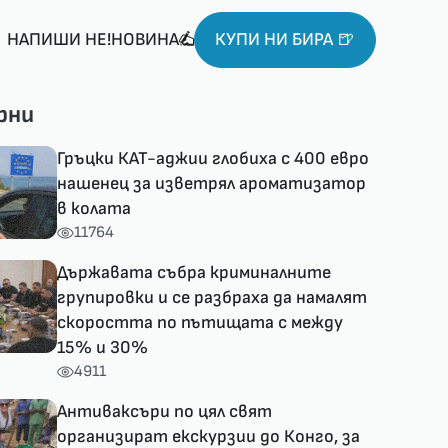
НАПИШИ НЕ!НОВИНА
КУПИ НИ БИРА 🍺
рни
Гръцки КАТ-аджии глобиха с 400 евро
нашенец за изветрял ароматизатор
в колата
11764
Държавата събра криминалните
групировки и се разбраха да намалят
скоростта по пътищата с между
15% и 30%
4911
Антиваксъри по цял свят
организират екскурзии до Конго, за