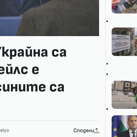
Украйна са
ейлс е
сините са
Сподели
elyo