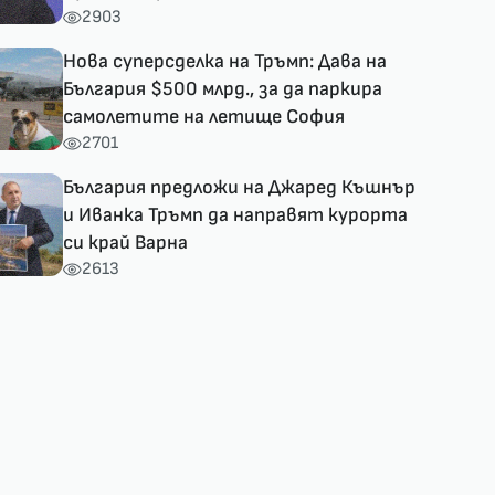
2903
Нова суперсделка на Тръмп: Дава на
България $500 млрд., за да паркира
самолетите на летище София
2701
България предложи на Джаред Къшнър
и Иванка Тръмп да направят курорта
си край Варна
2613