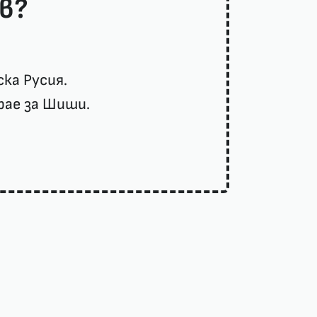
ев?
ска Русия.
рае за Шиши.