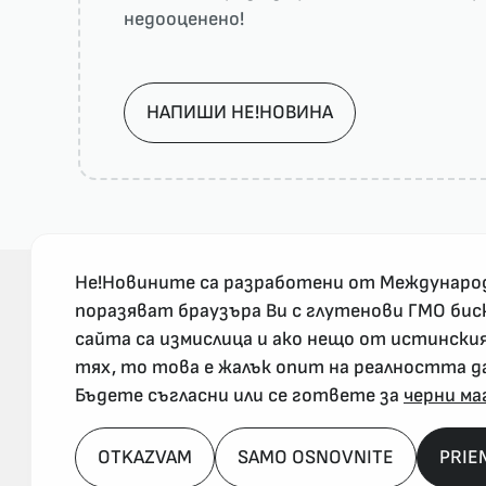
недооценено!
НАПИШИ НЕ!НОВИНА
Не!Новините са разработени от Междунаро
поразяват браузъра Ви с глутенови ГМО бис
сайта са измислица и ако нещо от истински
За реклама и връзка с нас, пишете на
тях, то това е жалък опит на реалността д
nenovinite@gmail.com
Бъдете съгласни или се гответе за
черни ма
OTKAZVAM
SAMO OSNOVNITE
PRIE