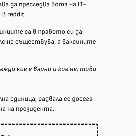
а да преследва вота на IT-
в reddit.
инците са в правото си да
с не съществува, а ваксините
жда кое е вярно и кое не, това
на единица, радвала се досега
на на президента.