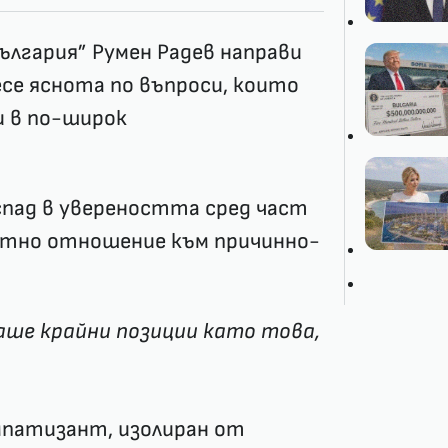
ългария” Румен Радев направи
есе яснота по въпроси, които
и в по-широк
спад в увереността сред част
катно отношение към причинно-
аше крайни позиции като това,
импатизант, изолиран от