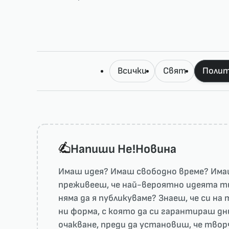
Всички
Свят
Полит
Напиши He!Новина
Имаш идея? Имаш свободно време? Имаш
преживееш, че най-вероятно идеята ти 
няма да я публикуваме? Знаеш, че си н
ни форма, с която да си гарантираш дн
очакване, преди да установиш, че тво