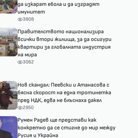
да изкарат ебола и да изградят
имунитет
3808
Правителството национализира
всички втори жилища, за да осигури
квартири за глобалната индустрия
на мира
3062
Нов скандал: Пеевски и Атанасова с
бясна скорост на една тротинетка
пред НДК, едва не блъснаха дакел
2950
Румен Радев ще представи как
конкретно да се стигне до мир между
Русия и Украйна