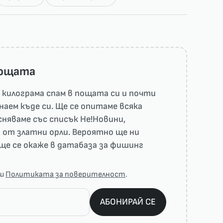
пощата
килограма спам в пощата си и почти
наем къде си. Ще се опитаме всяка
няваме със списък He!Новини,
 от златни орли. Вероятно ще ни
ще се окаже в датабаза за фишинг
аш
Политиката за поверителност
.
АБОНИРАЙ СЕ