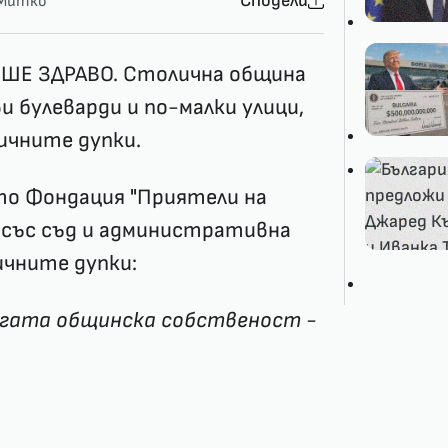
Сподели
Митко
ЕШЕ ЗДРАВО. Столична община
и булеварди и по-малки улици,
личните дупки.
ато Фондация "Приятели на
 със съд и административна
ичните дупки:
ругата общинска собственост -