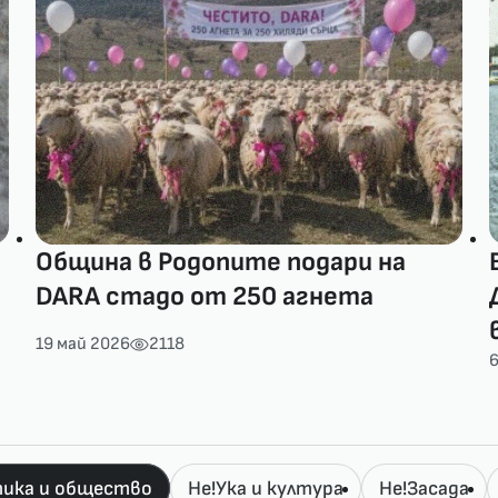
Община в Родопите подари на
DARA стадо от 250 агнета
19 май 2026
2118
6
ика и общество
Не!Ука и култура
Не!Засада