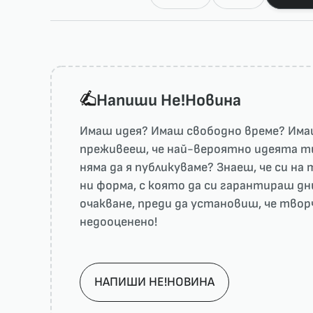
Напиши He!Новина
Имаш идея? Имаш свободно време? Имаш
преживееш, че най-вероятно идеята ти 
няма да я публикуваме? Знаеш, че си н
ни форма, с която да си гарантираш дн
очакване, преди да установиш, че тво
недооценено!
НАПИШИ НЕ!НОВИНА