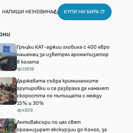
НАПИШИ НЕ!НОВИНА
КУПИ НИ БИРА 🍺
рни
Гръцки КАТ-аджии глобиха с 400 евро
нашенец за изветрял ароматизатор
в колата
11836
Държавата събра криминалните
групировки и се разбраха да намалят
скоростта по пътищата с между
15% и 30%
4929
Антиваксъри по цял свят
организират екскурзии до Конго, за