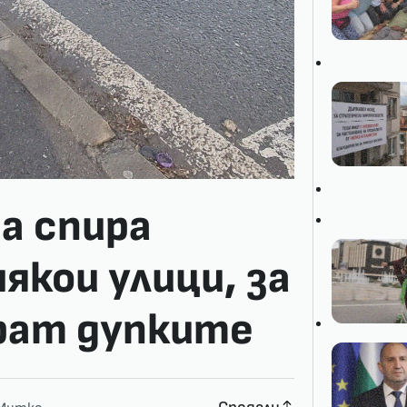
а спира
якои улици, за
ират дупките