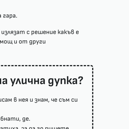
 гара.
 излязат с решение какъв е
омощ и от други
а улична дупка?
сам в нея и знам, че съм си
ъбнати, де.
латиха, за да го пишете