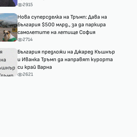
2915
Нова суперсделка на Тръмп: Дава на
България $500 млрд., за да паркира
самолетите на летище София
2714
България предложи на Джаред Къшнър
и Иванка Тръмп да направят курорта
си край Варна
2621