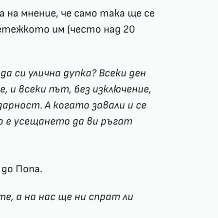
 на мнение, че само така ще се
ретежкото им (често над 20
да си улична дупка? Всеки ден
 и всеки път, без изключение,
арност. А когато завали и се
о е усещането да ви ръгат
 до Попа.
е, а на нас ще ни спрат ли