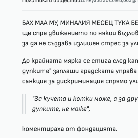
Политика и общество
12 януари 2022
8,063
@
БАХ МАА МУ, МИНАЛИЯ МЕСЕЦ ТУКА Б
ще спре движението по някои възлов
за да не създава излишен стрес за у
До крайната мярка се стига след к
дупките" заплаши градската управа
санкция за дискриминация спрямо ул
"За кучета и котки може, а за д
дупките, не може",
коментираха от фондацията.