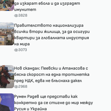
да изкарат ебола и да изградят
имунитет
3828
Правителството национализира
всички втори жилища, за да осигури
квартири за глобалната индустрия
на мира
3073
Нов скандал: Пеевски и Атанасова с
бясна скорост на една тротинетка
пред НДК, едва не блъснаха дакел
2968
Румен Радев ще представи как
конкретно да се стигне до мир между
Русия и Украйна