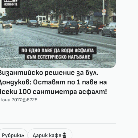
Византийско решение за бул.
Дондуков: Оставят по 1 паве на
всеки 100 сантиметра асфалт!
 юни 2017
6725
Рубрики
Дарик кафе