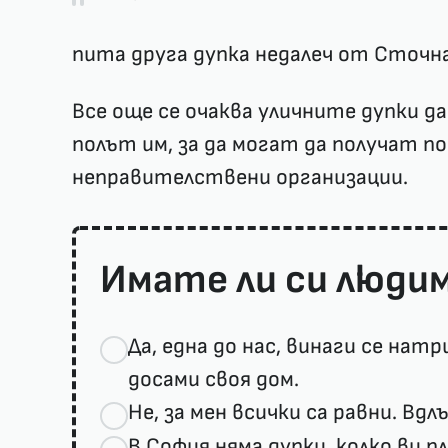
пита друга дупка недалеч от Сточна
Все още се очаква уличните дупки да
полът им, за да могат да получат п
неправителствени организации.
Имате ли си людим
Да, една до нас, винаги се натри
досами своя дом.
Не, за мен всички са равни. Вдл
В София няма дупки, колко ви п