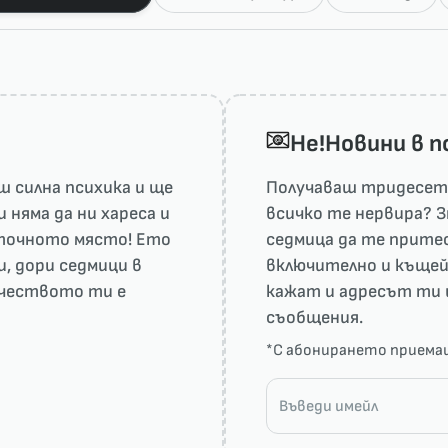
He!Новини в 
 силна психика и ще
Получаваш тридесет 
няма да ни харесa и
всичко те нервира? З
а точното място! Ето
седмица да те притес
и, дори седмици в
включително и къщей
рчеството ти е
кажат и адресът ти 
съобщения.
*С абонирането прием