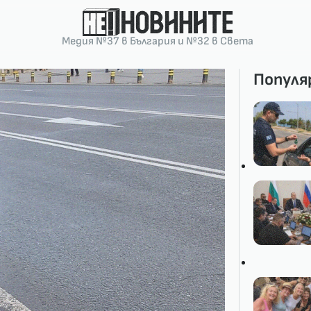
Медия №37 в България и №32 в Света
Популя