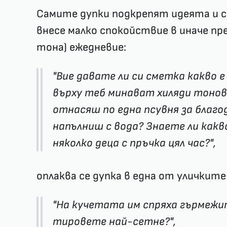
Самите дупки подкрепят идеята и са
внесе малко спокойствие в иначе п
тона) ежедневие:
"Вие давате ли си сметка какво е 
върху теб минават хиляди тонове,
отнасяш по една псувня за благод
напълниш с вода? Знаете ли какв
няколко деца с пръчка цял час?",
оплаква се дупка в една от уличките
"На кучетата им спряха гърмежит
тировете най-сетне?",