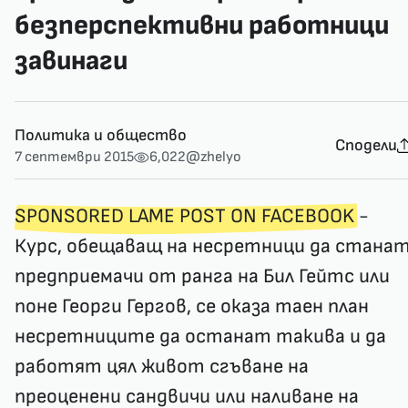
безперспективни работници
завинаги
Политика и общество
Сподели
7 септември 2015
6,022
@zhelyo
SPONSORED LAME POST ON FACEBOOK
-
Курс, обещаващ на несретници да стана
предприемачи от ранга на Бил Гейтс или
поне Георги Гергов, се оказа таен план
несретниците да останат такива и да
работят цял живот сгъване на
преоценени сандвичи или наливане на