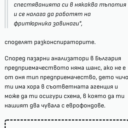
спестяванията си в някаква тъпотия
и се налага да работят на
фритюрника завинаги",
споделят разконспираторите.
Според пазарни анализатори в България
предприемачеството няма шанс, ако не е
от оня тип предприемачество, дето чич
ти има хора в съответната агенция и
може да ти осигури схема, в която да ти
нашият два чувала с еврофондове.