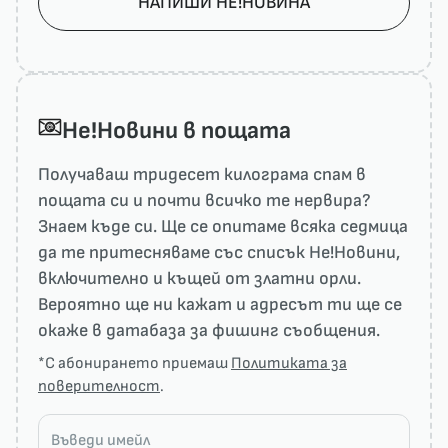
НАПИШИ НЕ!НОВИНА
He!Новини в пощата
Получаваш тридесет килограма спам в
пощата си и почти всичко те нервира?
Знаем къде си. Ще се опитаме всяка седмица
да те притесняваме със списък He!Новини,
включително и къщей от златни орли.
Вероятно ще ни кажат и адресът ти ще се
окаже в датабаза за фишинг съобщения.
*С абонирането приемаш
Политиката за
поверителност
.