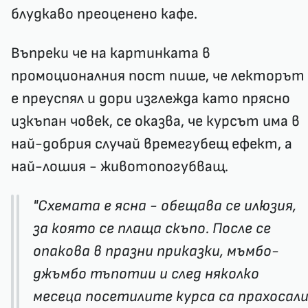
блудкаво преоценено кафе.
Въпреки че на картинката в
промоционалния пост пише, че лекторът
е преуспял и дори изглежда като прясно
изкъпан човек, се оказва, че курсът има в
най-добрия случай времегубещ ефект, а
най-лошия - животопогубващ.
"Схемата е ясна - обещава се илюзия,
за която се плаща скъпо. После се
опакова в празни приказки, мъмбо-
джъмбо тъпотии и след няколко
месеца посетилите курса са прахосал