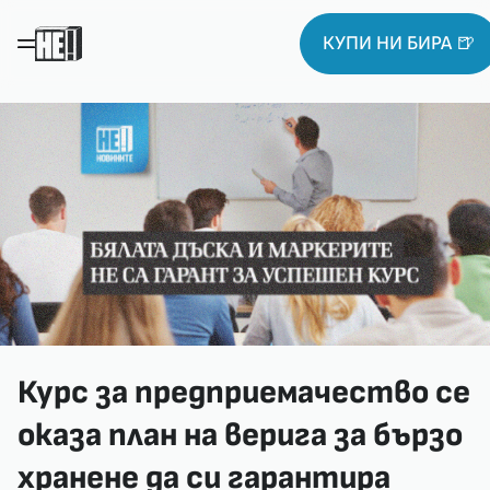
КУПИ НИ БИРА 🍺
Курс за предприемачество се
оказа план на верига за бързо
хранене да си гарантира