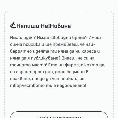
Напиши He!Новина
Имаш идея? Имаш свободно време? Имаш
силна психика и ще преживееш, че най-
вероятно идеята ти няма да ни харесa и
няма да я публикуваме? Знаеш, че си на
точното място! Ето ни форма, с която да
си гарантираш дни, дори седмици в
очакване, преди да установиш, че
творчеството ти е недооценено!