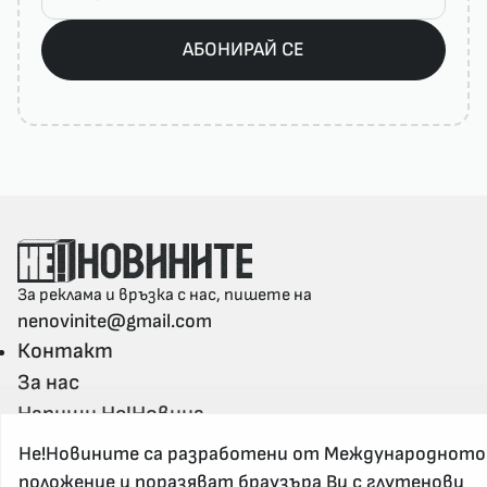
АБОНИРАЙ СЕ
За реклама и връзка с нас, пишете на
nenovinite@gmail.com
Контакт
За нас
Напиши Не!Новина
Абонирай се
Не!Новините са разработени от Международното
положение и поразяват браузъра Ви с глутенови