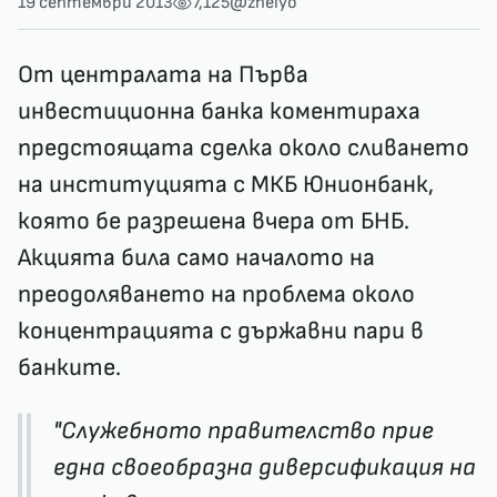
19 септември 2013
7,125
@zhelyo
От централата на Първа
инвестиционна банка коментираха
предстоящата сделка около сливането
на институцията с МКБ Юнионбанк,
която бе разрешена вчера от БНБ
.
Акцията била само началото на
преодоляването на проблема около
концентрацията с държавни пари в
банките.
"Служебното правителство прие
една своеобразна диверсификация на