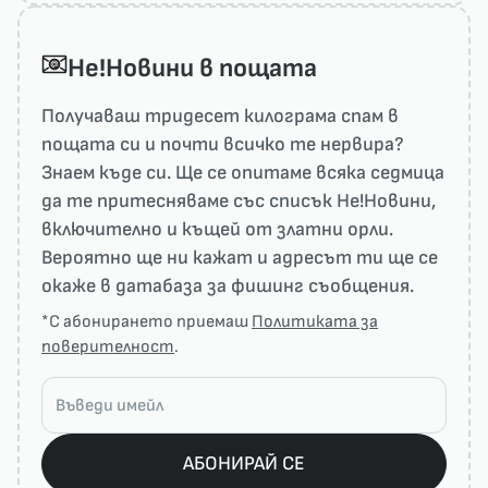
He!Новини в пощата
Получаваш тридесет килограма спам в
пощата си и почти всичко те нервира?
Знаем къде си. Ще се опитаме всяка седмица
да те притесняваме със списък He!Новини,
включително и къщей от златни орли.
Вероятно ще ни кажат и адресът ти ще се
окаже в датабаза за фишинг съобщения.
*С абонирането приемаш
Политиката за
поверителност
.
АБОНИРАЙ СЕ