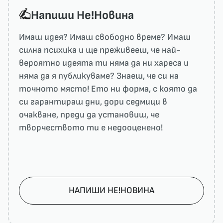
Напиши He!Новина
Имаш идея? Имаш свободно време? Имаш
силна психика и ще преживееш, че най-
вероятно идеята ти няма да ни харесa и
няма да я публикуваме? Знаеш, че си на
точното място! Ето ни форма, с която да
си гарантираш дни, дори седмици в
очакване, преди да установиш, че
творчеството ти е недооценено!
НАПИШИ НЕ!НОВИНА