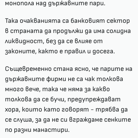
монопола над държавните пари.
Така очакванията са банковият сектор
в страната да продължи да има солидна
ликвидност, без да се влияе от
законите, както е правил и досега.
Същевременно стана ясно, че парите на
държавните фирми не са чак толкова
много вече, така че няма за какво
толкова да се бучи, предупреждават
хора, които като говорят - трябва да
се слуша, за да не си вграждаме сенките
по разни манастири.