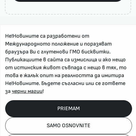
Не!Новините са разработени от
Международното положение и поразяват
браузъра Ви с глутенови ГМО бисквитки.
Публикациите в сайта са измислица и ако нещо
За реклама и връзка с нас, пишете на
от истинския живот съвпада с нещо в тях, то
nenovinite@gmail.com
това е жалък опит на реалността да имитира
Контакт
Не!Новините. Бъдете съгласни или се гответе
За нас
за
черни магии
!
Напиши Не!Новина
Абонирай се
PRIEMAM
SAMO OSNOVNITE
Policy, Rights, etc 2026