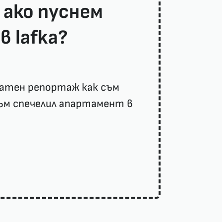
 ако пуснем
в lafka?
латен репортаж как съм
ъм спечелил апартамент в