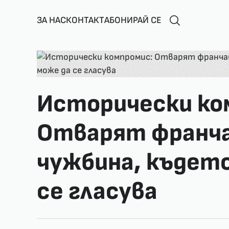
ЗА НАС
КОНТАКТ
АБОНИРАЙ СЕ
Исторически ко
Отварят франчай
чужбина, къдет
се гласува