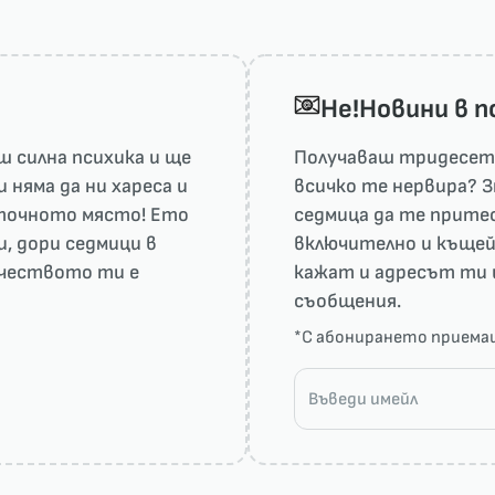
He!Новини в 
 силна психика и ще
Получаваш тридесет 
няма да ни харесa и
всичко те нервира? З
а точното място! Ето
седмица да те притес
и, дори седмици в
включително и къщей
рчеството ти е
кажат и адресът ти 
съобщения.
*С абонирането прием