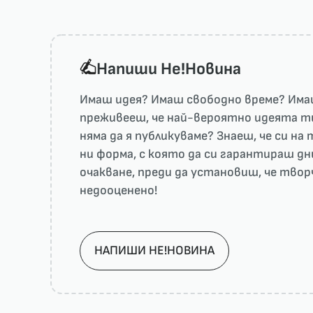
Напиши He!Новина
Имаш идея? Имаш свободно време? Имаш
преживееш, че най-вероятно идеята ти 
няма да я публикуваме? Знаеш, че си н
ни форма, с която да си гарантираш дн
очакване, преди да установиш, че тво
недооценено!
НАПИШИ НЕ!НОВИНА