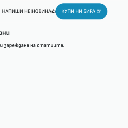
НАПИШИ НЕ!НОВИНА
КУПИ НИ БИРА 🍺
рни
ри зареждане на статиите.