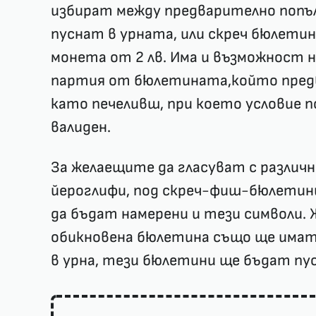
избират между предварително попъ
пуснат в урната, или скреч бюлетин
монета от 2 лв. Има и възможност н
партия от бюлетината,който предв
като печеливш, при което условие п
валиден.
За желаещите да гласуват с различн
йероглифи, под скреч-фиш-бюлети
да бъдат намерени и тези символи.
обикновена бюлетина също ще имат
в урна, тези бюлетини ще бъдат пус