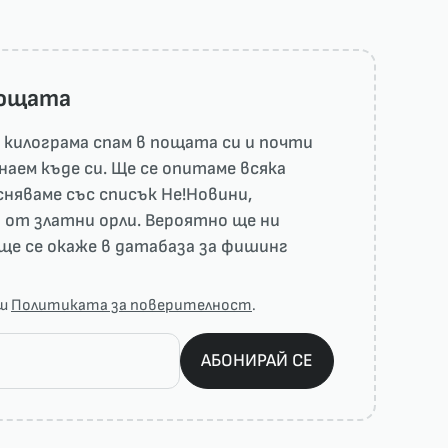
пощата
килограма спам в пощата си и почти
наем къде си. Ще се опитаме всяка
няваме със списък He!Новини,
 от златни орли. Вероятно ще ни
ще се окаже в датабаза за фишинг
аш
Политиката за поверителност
.
АБОНИРАЙ СЕ