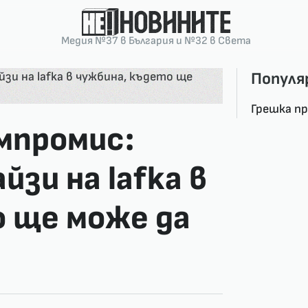
Медия №37 в България и №32 в Света
Популя
Грешка п
мпромис:
зи на lafka в
о ще може да