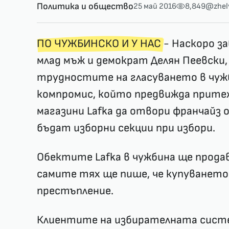
Политика и общество
25 май 2016
8,849
@zhel
ПО ЧУЖБИНСКО И У НАС
- Наскоро з
млад мъж и демократ Делян Пеевски, 
трудностите на гласуването в чуж
компромис, който предвижда прите
магазини Lafka да отвори франчайз 
бъдат изборни секции при избори.
Обектите Lafka в чужбина ще прода
самите тях ще пише, че купуването 
престъпление.
Клиентите на избирателната сист