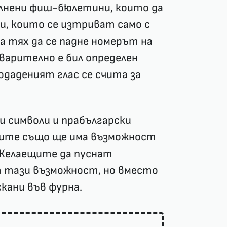
лнени фиш-бюлетини, които да
и, които се изтриват само с
а тях да се падне номерът на
арително е бил определен
одаденият глас се счита за
и символи и прабългарски
ните също ще има възможност
 Желаещите да пуснат
 тази възможност, но вместо
кани във фурна.