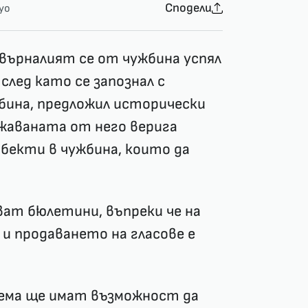
Сподели
yo
авърналият се от чужбина успял
след като се запознал с
бина, предложил исторически
жаваната от него верига
обекти в чужбина, които да
ват бюлетини, въпреки че на
и продаването на гласове е
ема ще имат възможност да