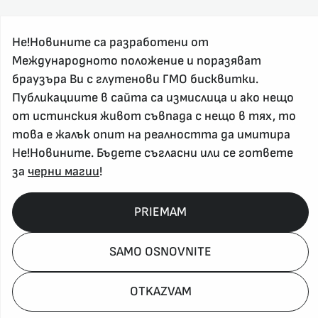
Не!Новините са разработени от
Международното положение и поразяват
браузъра Ви с глутенови ГМО бисквитки.
Публикациите в сайта са измислица и ако нещо
За реклама и връзка с нас, пишете на
от истинския живот съвпада с нещо в тях, то
nenovinite@gmail.com
това е жалък опит на реалността да имитира
Контакт
Не!Новините. Бъдете съгласни или се гответе
За нас
за
черни магии
!
Напиши Не!Новина
Абонирай се
PRIEMAM
SAMO OSNOVNITE
Policy, Rights, etc 2026
OTKAZVAM