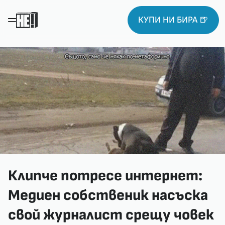
КУПИ НИ БИРА 🍺
Клипче потресе интернет:
Медиен собственик насъска
свой журналист срещу човек