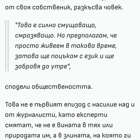
от своя собственик, разкъсва човек.
"Това е силно смущаващо,
смразяващо. Но предполагам, че
просто живеем в такова време,
затова ще поцъкам с език и ще
забравя до утре",
сподели обществеността.
Това не е първият епизод с насилие над и
от журналисти, като експерти
смятат, че не е вината в тях или
природата им, а в злината, на която ги