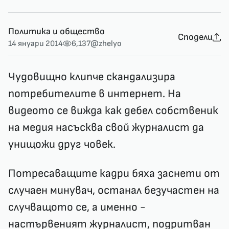
Политика и общество
Сподели
14 януари 2014
6,137
@zhelyo
Чудовищно клипче скандализира
потребителите в интернет. На
видеото се вижда как дебел собственик
на медия насъсква свой журналист да
унищожи друг човек.
Потресаващите кадри бяха заснети от
случаен минувач, останал безучастен на
случващото се, а именно -
настървеният журналист, подритван