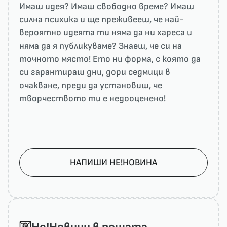
Имаш идея? Имаш свободно време? Имаш
силна психика и ще преживееш, че най-
вероятно идеята ти няма да ни харесa и
няма да я публикуваме? Знаеш, че си на
точното място! Ето ни форма, с която да
си гарантираш дни, дори седмици в
очакване, преди да установиш, че
творчеството ти е недооценено!
НАПИШИ НЕ!НОВИНА