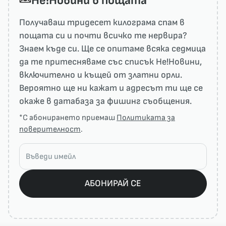
He!Новини в пощата
Получаваш тридесет килограма спам в
пощата си и почти всичко те нервира?
Знаем къде си. Ще се опитаме всяка седмица
да те притесняваме със списък He!Новини,
включително и къщей от златни орли.
Вероятно ще ни кажат и адресът ти ще се
окаже в датабаза за фишинг съобщения.
*С абонирането приемаш
Политиката за
поверителност
.
АБОНИРАЙ СЕ