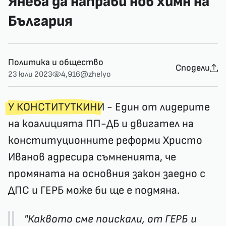
Янева да направи нов химн на
България
Политика и общество
Сподели
23 юли 2023
4,916
@zhelyo
У КОНСТИТУТКИНИ
- Един от лидерите
на коалицията ПП-ДБ и двигател на
конституционните реформи Христо
Иванов адресира съмненията, че
промяната на основния закон заедно с
ДПС и ГЕРБ може би ще е подмяна.
"Каквото сме поискали, от ГЕРБ и