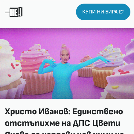
КУПИ НИ БИРА 🍺
Христо Иванов: Единствено
отстъпихме на ДПС Цвети