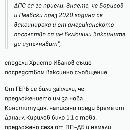
ДПС са го приели. Знаете, че Борисов
и Пеевски през 2020 година се
ваксинираха и от американското
посолство са им включили ваксините
да изпълняват",
сподели Христо Иванов също
посредством ваксинно съобщение.
От ГЕРБ се били заклели, че
предложението им за нова
Конституция, написано преди време от
Данаил Кирилов било 1:1 с това,
предложено сега от ПП-ДБ и нямали