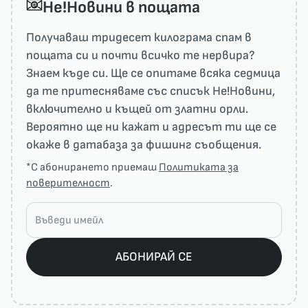
He!Новини в пощата
Получаваш тридесет килограма спам в
пощата си и почти всичко те нервира?
Знаем къде си. Ще се опитаме всяка седмица
да те притесняваме със списък He!Новини,
включително и къщей от златни орли.
Вероятно ще ни кажат и адресът ти ще се
окаже в датабаза за фишинг съобщения.
*С абонирането приемаш
Политиката за
поверителност
.
АБОНИРАЙ СЕ