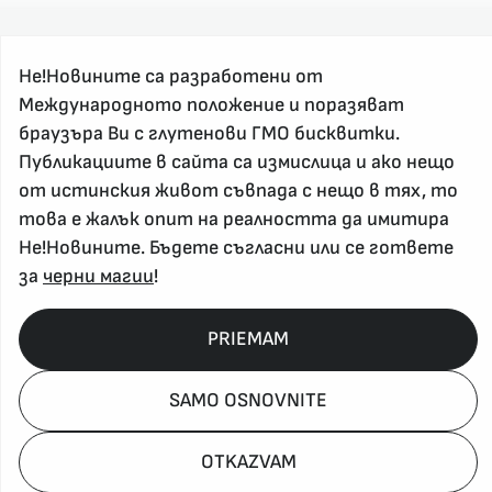
Не!Новините са разработени от
Международното положение и поразяват
браузъра Ви с глутенови ГМО бисквитки.
Публикациите в сайта са измислица и ако нещо
За реклама и връзка с нас, пишете на
от истинския живот съвпада с нещо в тях, то
nenovinite@gmail.com
това е жалък опит на реалността да имитира
Контакт
Не!Новините. Бъдете съгласни или се гответе
За нас
за
черни магии
!
Напиши Не!Новина
Абонирай се
PRIEMAM
SAMO OSNOVNITE
Policy, Rights, etc 2026
OTKAZVAM