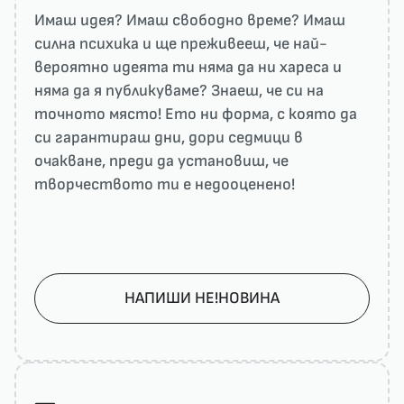
Имаш идея? Имаш свободно време? Имаш
силна психика и ще преживееш, че най-
вероятно идеята ти няма да ни харесa и
няма да я публикуваме? Знаеш, че си на
точното място! Ето ни форма, с която да
си гарантираш дни, дори седмици в
очакване, преди да установиш, че
творчеството ти е недооценено!
НАПИШИ НЕ!НОВИНА