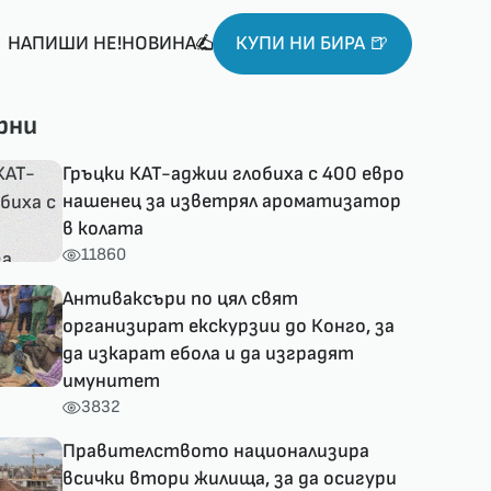
НАПИШИ НЕ!НОВИНА
КУПИ НИ БИРА 🍺
рни
Гръцки КАТ-аджии глобиха с 400 евро
нашенец за изветрял ароматизатор
в колата
11860
Антиваксъри по цял свят
организират екскурзии до Конго, за
да изкарат ебола и да изградят
имунитет
3832
Правителството национализира
всички втори жилища, за да осигури