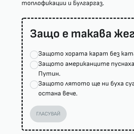
топлофикации и Булгаргаз.
Защо е такава же
Защото хората карат без кат
Защото американците пуснаха 
Путин.
Защото лятото ще ни буха суг
остана вече.
ГЛАСУВАЙ