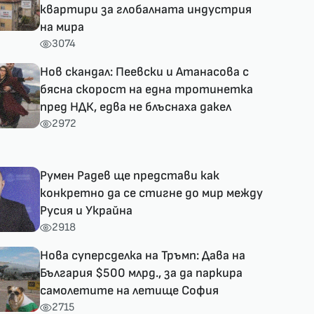
квартири за глобалната индустрия
на мира
3074
Нов скандал: Пеевски и Атанасова с
бясна скорост на една тротинетка
пред НДК, едва не блъснаха дакел
2972
Румен Радев ще представи как
конкретно да се стигне до мир между
Русия и Украйна
2918
Нова суперсделка на Тръмп: Дава на
България $500 млрд., за да паркира
самолетите на летище София
2715