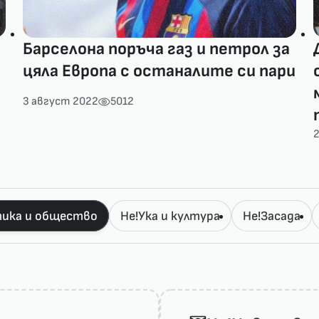
Барселона поръча газ и петрол за
цяла Европа с останалите си пари
3 август 2022
5012
2
ика и общество
Не!Ука и култура
Не!Засада