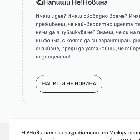
Напиши He!Новина
Имаш идея? Имаш свободно време? Имаш
преживееш, че най-вероятно идеята ти 
няма да я публикуваме? Знаеш, че си н
ни форма, с която да си гарантираш дн
очакване, преди да установиш, че тво
недооценено!
НАПИШИ НЕ!НОВИНА
Не!Новините са разработени от Междунаро