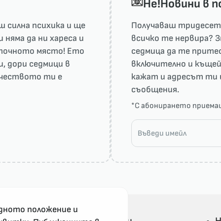
He!Новини в 
 силна психика и ще
Получаваш тридесет 
няма да ни харесa и
всичко те нервира? З
а точното място! Ето
седмица да те притес
и, дори седмици в
включително и къщей
рчеството ти е
кажат и адресът ти 
съобщения.
*С абонирането прием
дното положение и