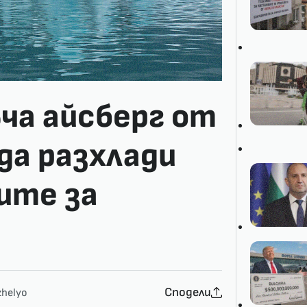
ча айсберг от
да разхлади
ите за
Сподели
helyo