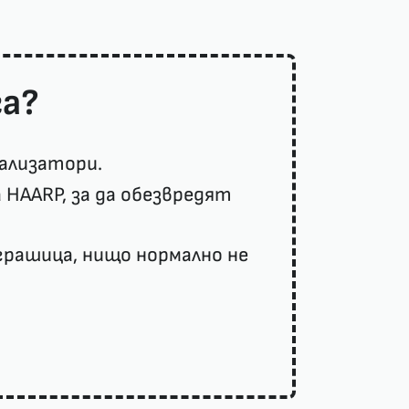
га?
ализатори.
HAARP, за да обезвредят
рашица, нищо нормално не