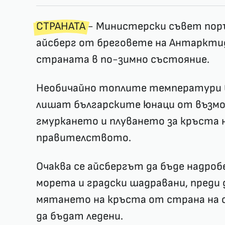
СТРАНАТА
- Министерски съвет пор
айсберг от бреговете на Антарктид
страната в по-зимно състояние.
Необичайно топлите температури в
лишат българските юнаци от възмо
гмуркането и плуването за кръста 
правителството.
Очаква се айсбергът да бъде надробе
морета и градски шадравани, преди 
мятането на кръста от страна на 
да бъдат ледени.