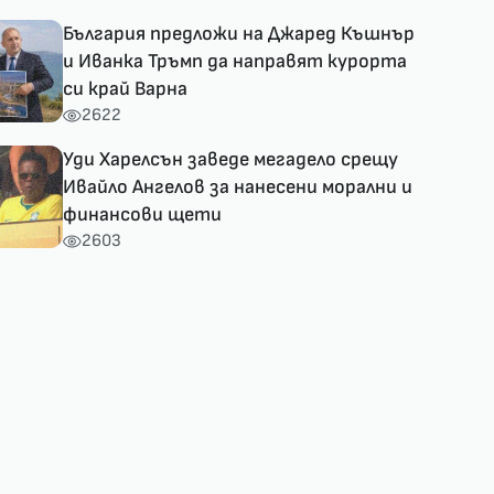
България предложи на Джаред Къшнър
и Иванка Тръмп да направят курорта
си край Варна
2622
Уди Харелсън заведе мегадело срещу
Ивайло Ангелов за нанесени морални и
финансови щети
2603