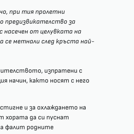
но, при тия пролетни
о предизвикателство за
с насечен от целувката на
а се метнали след кръста най-
вителството, изпратени с
ия начин, както носят с него
стигне и за охлаждането на
ат хората да си пуснат
на фалит родните