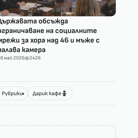
Държавата обсъжда
ограничаване на социалните
мрежи за хора над 46 и мъже с
палава камера
8 май 2026
2426
Рубрики
Дарик кафе