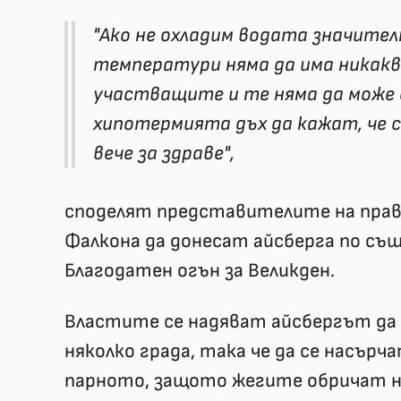
"Ако не охладим водата значител
температури няма да има никакв
участващите и те няма да може 
хипотермията дъх да кажат, че с
вече за здраве",
споделят представителите на пра
Фалкона да донесат айсберга по същ
Благодатен огън за Великден.
Властите се надяват айсбергът да 
няколко града, така че да се насърч
парното, защото жегите обричат 