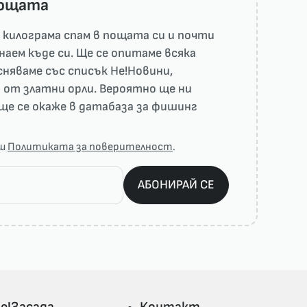
пощата
килограма спам в пощата си и почти
наем къде си. Ще се опитаме всяка
няваме със списък He!Новини,
 от златни орли. Вероятно ще ни
ще се окаже в датабаза за фишинг
аш
Политиката за поверителност
.
АБОНИРАЙ СЕ