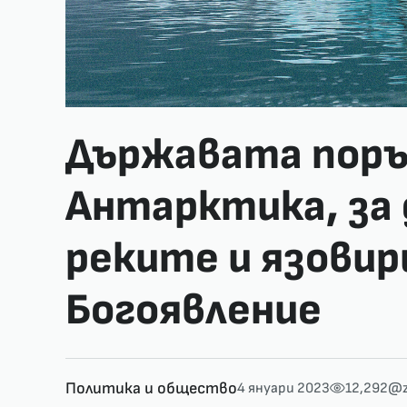
Държавата поръ
Антарктика, за 
реките и язовир
Богоявление
Политика и общество
4 януари 2023
12,292
@z