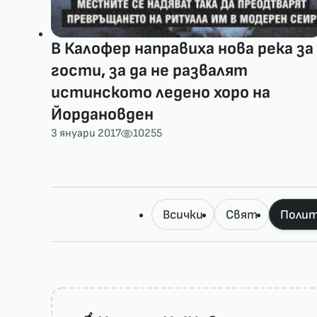
В Калофер направиха нова река за
гости, за да не развалят
истинското ледено хоро на
Йордановден
3 януари 2017
10255
Всички
Свят
Полит