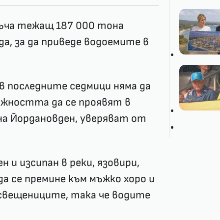
ъча тежащ 187 000 тона
а, за да приведе водоемите в
 последните седмици няма да
жността да се проявят в
на Йордановден, уверяват от
н и изсипан в реки, язовири,
да се премине към мъжко хоро и
свещениците, така че водите